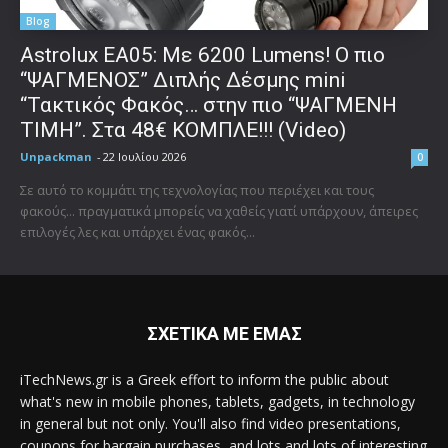
Blog
Astrolux ΕΑ05: Με 6200 Lumens! Ο πιο
“ΨΑΓΜΕΝΟΣ” Διπλής Δέσμης mini
“Τακτικός Φακός… στην πιο “ΨΑΓΜΕΝΗ
ΤΙΜΗ”. Στα 48€ ΚΟΜΠΛΕ!!! (Video)
Unpackman
-
22 Ιουλίου 2026
0
Σε αυτό το κομμάτι της τεχνολογίας που περιέχει και τους
φακούς... πραγματικά μπορείς να χαθείς γιατί υπάρχουν, άπειρες
επιλογές λες και υπάρχει ένας φακός...
ΣΧΕΤΙΚΑ ΜΕ ΕΜΑΣ
iTechNews.gr is a Greek effort to inform the public about
what's new in mobile phones, tablets, gadgets, in technology
in general but not only. You'll also find video presentations,
coupons for bargain purchases, and lots and lots of interesting