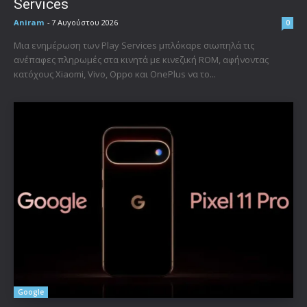
Services
Aniram
-
7 Αυγούστου 2026
0
Μια ενημέρωση των Play Services μπλόκαρε σιωπηλά τις
ανέπαφες πληρωμές στα κινητά με κινεζική ROM, αφήνοντας
κατόχους Xiaomi, Vivo, Oppo και OnePlus να το...
Google