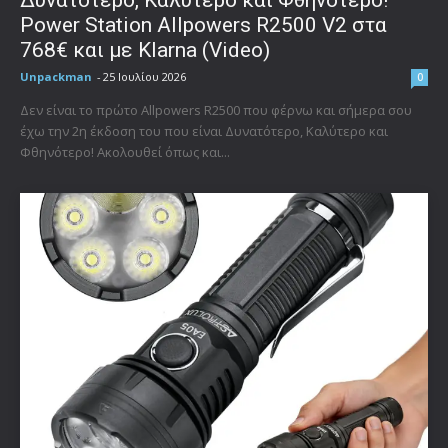
Power Station Allpowers R2500 V2 στα
768€ και με Klarna (Video)
Unpackman
-
25 Ιουλίου 2026
0
Δεν είναι το πρώτο Allpowers R2500 που φέρνω και σήμερα σου
έχω την 2η έκδοση του που είναι Δυνατότερο, Καλύτερο και
Φθηνότερο! Ακολουθεί όπως και...