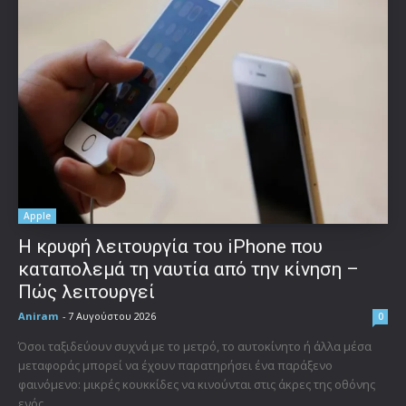
Apple
Η κρυφή λειτουργία του iPhone που
καταπολεμά τη ναυτία από την κίνηση –
Πώς λειτουργεί
Aniram
-
7 Αυγούστου 2026
0
Όσοι ταξιδεύουν συχνά με το μετρό, το αυτοκίνητο ή άλλα μέσα
μεταφοράς μπορεί να έχουν παρατηρήσει ένα παράξενο
φαινόμενο: μικρές κουκκίδες να κινούνται στις άκρες της οθόνης
ενός...