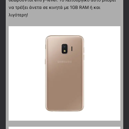
να τρέξει άνετα σε κινητά με 1GB RAM ή και
λιγότερη!