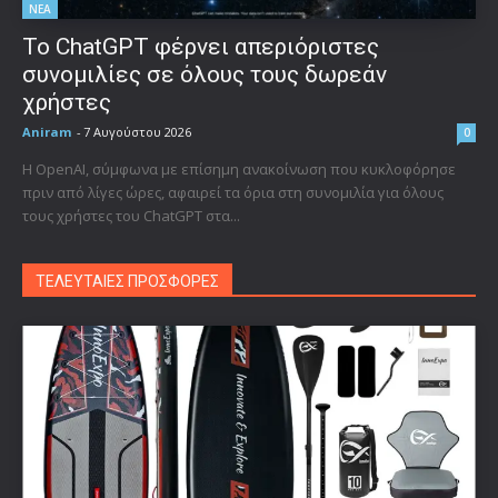
ΝΕΑ
Το ChatGPT φέρνει απεριόριστες
συνομιλίες σε όλους τους δωρεάν
χρήστες
Aniram
-
7 Αυγούστου 2026
0
Η OpenAI, σύμφωνα με επίσημη ανακοίνωση που κυκλοφόρησε
πριν από λίγες ώρες, αφαιρεί τα όρια στη συνομιλία για όλους
τους χρήστες του ChatGPT στα...
ΤΕΛΕΥΤΑΙΕΣ ΠΡΟΣΦΟΡΕΣ