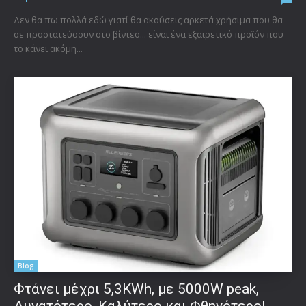
Δεν θα πω πολλά εδώ γιατί θα ακούσεις αρκετά χρήσιμα που θα
σε προστατεύσουν στο βίντεο... είναι ένα εξαιρετικό προϊόν που
το κάνει ακόμη...
Blog
Φτάνει μέχρι 5,3KWh, με 5000W peak,
Δυνατότερο, Καλύτερο και Φθηνότερο!