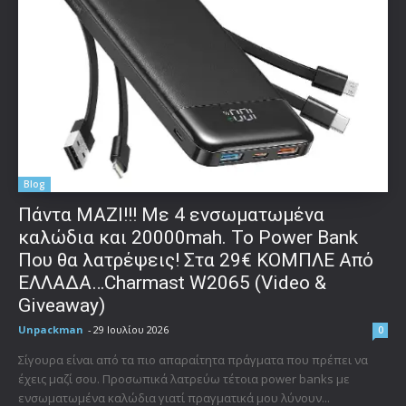
Blog
Πάντα ΜΑΖΙ!!! Με 4 ενσωματωμένα
καλώδια και 20000mah. Το Power Bank
Που θα λατρέψεις! Στα 29€ ΚΟΜΠΛΕ Από
ΕΛΛΑΔΑ…Charmast W2065 (Video &
Giveaway)
Unpackman
-
29 Ιουλίου 2026
0
Σίγουρα είναι από τα πιο απαραίτητα πράγματα που πρέπει να
έχεις μαζί σου. Προσωπικά λατρεύω τέτοια power banks με
ενσωματωμένα καλώδια γιατί πραγματικά μου λύνουν...