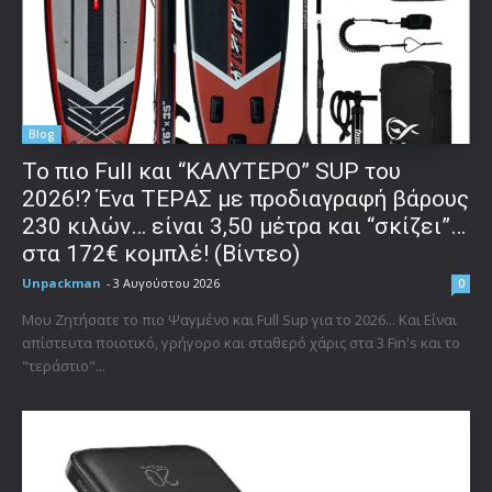
Blog
To πιο Full και “ΚΑΛΥΤΕΡΟ” SUP του
2026!? Ένα ΤΕΡΑΣ με προδιαγραφή βάρους
230 κιλών… είναι 3,50 μέτρα και “σκίζει”…
στα 172€ κομπλέ! (Βίντεο)
Unpackman
-
3 Αυγούστου 2026
0
Μου Ζητήσατε το πιο Ψαγμένο και Full Sup για το 2026... Και Είναι
απίστευτα ποιοτικό, γρήγορο και σταθερό χάρις στα 3 Fin's και το
"τεράστιο"...