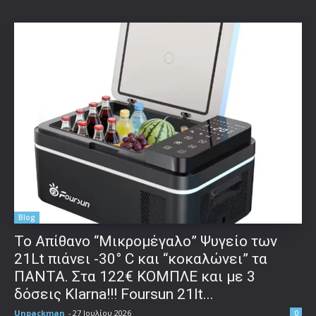
Blog
Το Απίθανο “Μικρομέγαλο” Ψυγείο των
21Lt πιάνει -30° C και “κοκαλώνει” τα
ΠΑΝΤΑ. Στα 122€ ΚΟΜΠΛΕ και με 3
δόσεις Klarna!!! Foursun 21lt...
Unpackman
-
27 Ιουλίου 2026
0