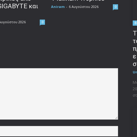
GIGABYTE και
Aniram
-
6 Αυγούστου 2026
0
Αυγούστου 2026
0
B
T
τ
π
ε
σ
U
Μο
20
στ
Όνομα:*