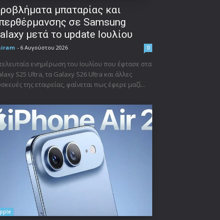
ροβλήματα μπαταρίας και
περθέρμανσης σε Samsung
alaxy μετά το update Ιουλίου
niram
-
6 Αυγούστου 2026
0
τελευταία ενημέρωση του Ιουλίου που έφτασε στα
laxy S25 Ultra, τα Galaxy S26 Ultra και άλλες
σκευές της εταιρείας, φαίνεται πως έφερε μαζί...
pple