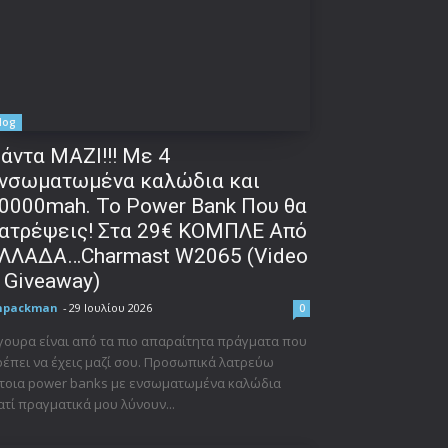
δα:
log
άντα ΜΑΖΙ!!! Με 4
νσωματωμένα καλώδια και
0000mah. Το Power Bank Που θα
ατρέψεις! Στα 29€ ΚΟΜΠΛΕ Από
ΛΛΑΔΑ…Charmast W2065 (Video
 Giveaway)
npackman
-
29 Ιουλίου 2026
0
γουρα είναι από τα πιο απαραίτητα πράγματα που
έπει να έχεις μαζί σου. Προσωπικά λατρεύω
έτοια power banks με ενσωματωμένα καλώδια
ατί πραγματικά μου λύνουν...