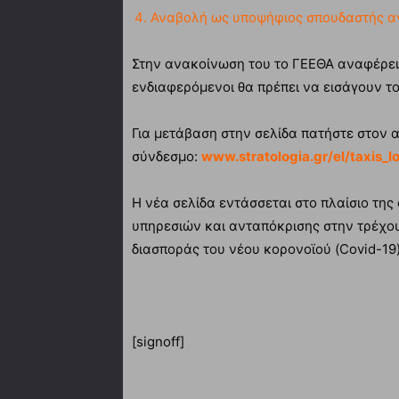
Αναβολή ως υποψήφιος σπουδαστής α
Στην ανακοίνωση του το ΓΕΕΘΑ αναφέρει ε
ενδιαφερόμενοι θα πρέπει να εισάγουν το
Για μετάβαση στην σελίδα πατήστε στον 
σύνδεσμο:
www.stratologia.gr/el/taxis_l
Η νέα σελίδα εντάσσεται στο πλαίσιο τη
υπηρεσιών και ανταπόκρισης στην τρέχο
διασποράς του νέου κορονοϊού (Covid-19)
[signoff]