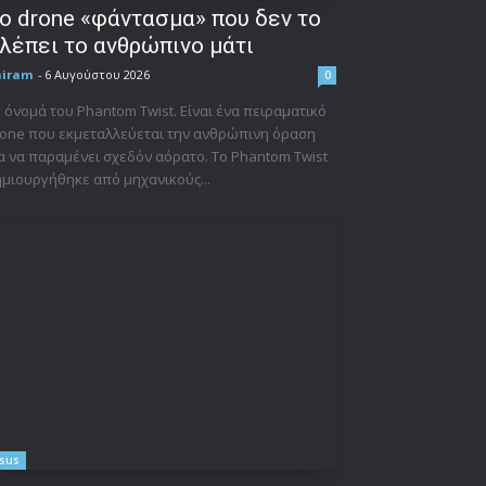
ο drone «φάντασμα» που δεν το
λέπει το ανθρώπινο μάτι
niram
-
6 Αυγούστου 2026
0
 όνομά του Phantom Twist. Είναι ένα πειραματικό
one που εκμεταλλεύεται την ανθρώπινη όραση
α να παραμένει σχεδόν αόρατο. Το Phantom Twist
μιουργήθηκε από μηχανικούς...
sus