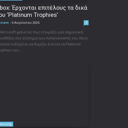
box: Έρχονται επιτέλους τα δικά
ου ‘Platinum Trophies’
niram
-
6 Αυγούστου 2026
0
Microsoft φαίνεται πως ετοιμάζει μια σημαντική
οσθήκη στο σύστημα των Achievements του Xbox,
οποία ενδέχεται να θυμίζει έντονα τα Platinum
ophies του...
amsung