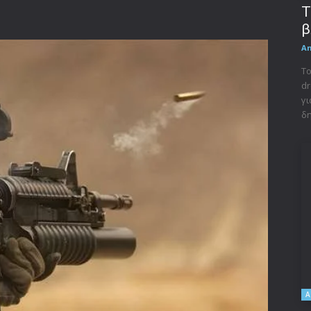
Τ
β
A
Το
dr
γι
δη
A