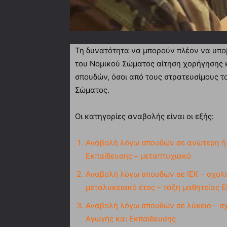
Τη δυνατότητα να μπορούν πλέον να υπο
του Νομικού Σώματος αίτηση χορήγησης
σπουδών, όσοι από τους στρατευσίμους το
Σώματος.
Οι κατηγορίες αναβολής είναι οι εξής:
Αναβολή λόγω σπουδών σε ανώτερη ή 
Εκπαίδευσης – μεταπτυχιακό
Αναβολή λόγω σπουδών σε ΙΕΚ – σχολή
μεταλυκειακό έτος – τάξη μαθητείας Ε
Αναβολή λόγω σπουδών σε λύκειο – σχο
Αγωγής και Εκπαίδευσης