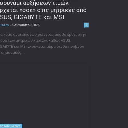
σουνάμι αυξήσεων τιμών:
ρχεται «σοκ» στις μητρικές από
SUS, GIGABYTE και MSI
niram
-
6 Αυγούστου 2026
0
α κύμα ανατιμήσεων φαίνεται πως θα έρθει στην
ορά των μητρικών καρτών, καθώς ASUS,
GABYTE και MSI ακούγεται τώρα ότι θα προβούν
 σημαντικές...
onsole Games