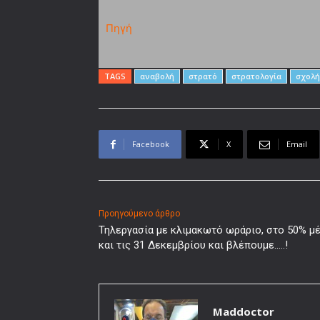
Πηγή
TAGS
αναβολή
στρατό
στρατολογία
σχολή
Facebook
X
Email
Προηγούμενο άρθρο
Τηλεργασία με κλιμακωτό ωράριο, στο 50% μέ
και τις 31 Δεκεμβρίου και βλέπουμε…..!
Maddoctor