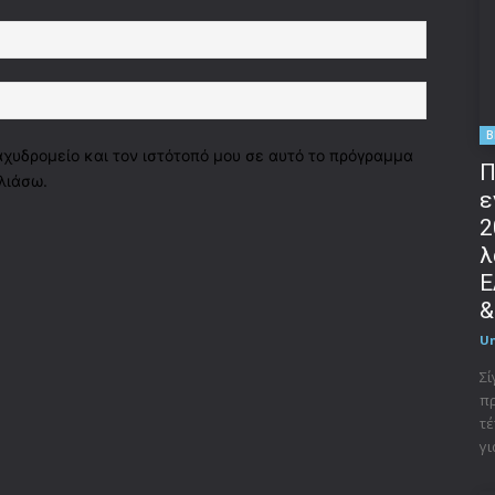
Email:*
Ιστοσελί
B
αχυδρομείο και τον ιστότοπό μου σε αυτό το πρόγραμμα
Π
λιάσω.
ε
2
λ
Ε
&
U
Σί
πρ
τ
γι