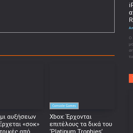
i
α
R
A
Ο 
μο
ση
τι
Console Games
μι αυξήσεων
Xbox: Έρχονται
 Έρχεται «σοκ»
επιτέλους τα δικά του
τρικές από
‘Platinum Trophies’