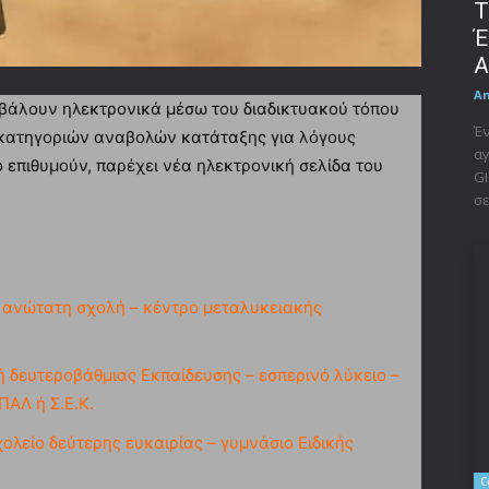
Τ
Έ
A
A
βάλουν ηλεκτρονικά μέσω του διαδικτυακού τόπου
Έν
 κατηγοριών αναβολών κατάταξης για λόγους
αγ
 επιθυμούν, παρέχει νέα ηλεκτρονική σελίδα του
GI
σε
ανώτατη σχολή – κέντρο μεταλυκειακής
 δευτεροβάθμιας Εκπαίδευσης – εσπερινό λύκειο –
ΠΑΛ ή Σ.Ε.Κ.
λείο δεύτερης ευκαιρίας – γυμνάσιο Ειδικής
C