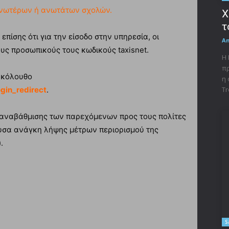
νωτέρων ή ανωτάτων σχολών.
X
τ
πίσης ότι για την είσοδο στην υπηρεσία, οι
A
υς προσωπικούς τους κωδικούς taxisnet.
Η 
πρ
ακόλουθο
η 
Tr
ogin_redirect
.
ς αναβάθμισης των παρεχόμενων προς τους πολίτες
υσα ανάγκη λήψης μέτρων περιορισμού της
.
S