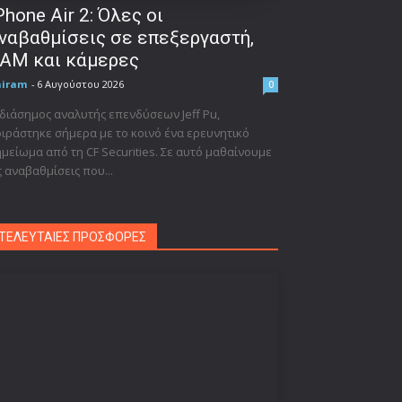
Phone Air 2: Όλες οι
ναβαθμίσεις σε επεξεργαστή,
AM και κάμερες
niram
-
6 Αυγούστου 2026
0
διάσημος αναλυτής επενδύσεων Jeff Pu,
ιράστηκε σήμερα με το κοινό ένα ερευνητικό
μείωμα από τη CF Securities. Σε αυτό μαθαίνουμε
ς αναβαθμίσεις που...
ΤΕΛΕΥΤΑΙΕΣ ΠΡΟΣΦΟΡΕΣ