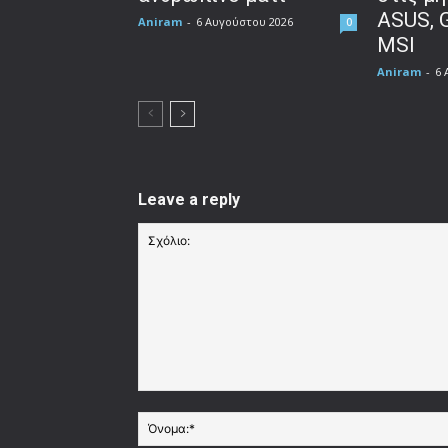
ASUS, 
Aniram
-
6 Αυγούστου 2026
0
MSI
Aniram
-
6 
Leave a reply
Σχόλιο: