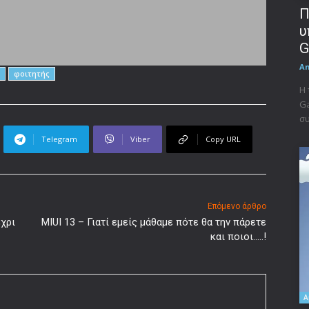
Π
υ
G
A
φοιτητής
Η 
Ga
συ
Telegram
Viber
Copy URL
Επόμενο άρθρο
χρι
MIUI 13 – Γιατί εμείς μάθαμε πότε θα την πάρετε
και ποιοι…..!
A