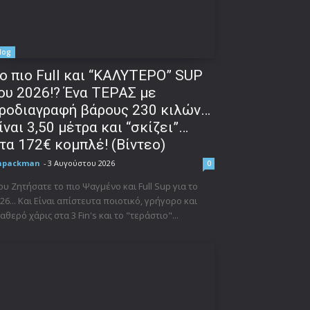
log
o πιο Full και “ΚΑΛΥΤΕΡΟ” SUP
ου 2026!? Ένα ΤΕΡΑΣ με
ροδιαγραφή βάρους 230 κιλών…
ίναι 3,50 μέτρα και “σκίζει”…
τα 172€ κομπλέ! (Βίντεο)
npackman
-
3 Αυγούστου 2026
0
υ Ζητήσατε το πιο Ψαγμένο και Full Sup για το
26... Και Είναι απίστευτα ποιοτικό, γρήγορο και
αθερό χάρις στα 3 Fin's και το "τεράστιο"...