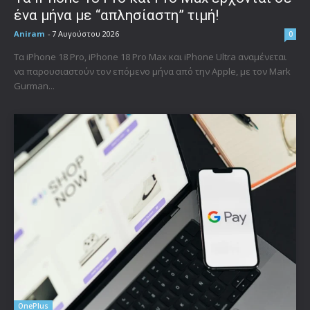
ένα μήνα με “απλησίαστη” τιμή!
Aniram
-
7 Αυγούστου 2026
0
Τα iPhone 18 Pro, iPhone 18 Pro Max και iPhone Ultra αναμένεται
να παρουσιαστούν τον επόμενο μήνα από την Apple, με τον Mark
Gurman...
OnePlus