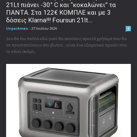
21Lt πιάνει -30° C και “κοκαλώνει” τα
ΠΑΝΤΑ. Στα 122€ ΚΟΜΠΛΕ και με 3
δόσεις Klarna!!! Foursun 21lt...
Unpackman
-
27 Ιουλίου 2026
0
Δεν θα πω πολλά εδώ γιατί θα ακούσεις αρκετά χρήσιμα που θα
σε προστατεύσουν στο βίντεο... είναι ένα εξαιρετικό προϊόν που
το κάνει ακόμη...