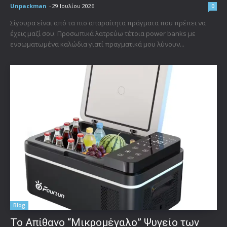
Unpackman
-
29 Ιουλίου 2026
0
Σίγουρα είναι από τα πιο απαραίτητα πράγματα που πρέπει να
έχεις μαζί σου. Προσωπικά λατρεύω τέτοια power banks με
ενσωματωμένα καλώδια γιατί πραγματικά μου λύνουν...
Blog
Το Απίθανο “Μικρομέγαλο” Ψυγείο των