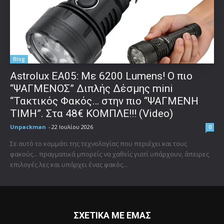
Blog
Astrolux ΕΑ05: Με 6200 Lumens! Ο πιο
“ΨΑΓΜΕΝΟΣ” Διπλής Δέσμης mini
“Τακτικός Φακός… στην πιο “ΨΑΓΜΕΝΗ
ΤΙΜΗ”. Στα 48€ ΚΟΜΠΛΕ!!! (Video)
Unpackman
-
22 Ιουλίου 2026
0
Σε αυτό το κομμάτι της τεχνολογίας που περιέχει και τους
φακούς... πραγματικά μπορείς να χαθείς γιατί υπάρχουν, άπειρες
επιλογές λες και υπάρχει ένας φακός...
ΣΧΕΤΙΚΑ ΜΕ ΕΜΑΣ