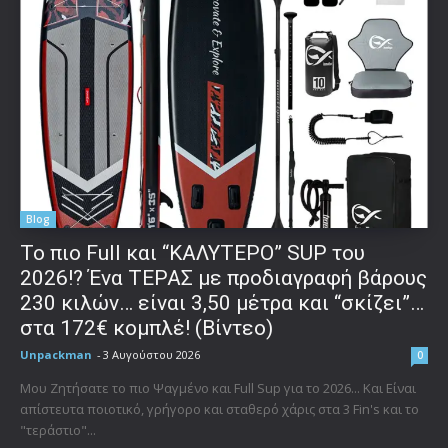
Blog
To πιο Full και “ΚΑΛΥΤΕΡΟ” SUP του
2026!? Ένα ΤΕΡΑΣ με προδιαγραφή βάρους
230 κιλών… είναι 3,50 μέτρα και “σκίζει”…
στα 172€ κομπλέ! (Βίντεο)
Unpackman
-
3 Αυγούστου 2026
0
Μου Ζητήσατε το πιο Ψαγμένο και Full Sup για το 2026... Και Είναι
απίστευτα ποιοτικό, γρήγορο και σταθερό χάρις στα 3 Fin's και το
"τεράστιο"...