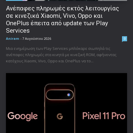
Ανέπαφες πληρωμές εκτός λειτουργίας
σε κινεζικά Xiaomi, Vivo, Oppo και
OnePlus έπειτα από update των Play
Services
Aniram
-
7 Αυγούστου 2026
0
Μια ενημέρωση των Play Services μπλόκαρε σιωπηλά τις
ανέπαφες πληρωμές στα κινητά με κινεζική ROM, αφήνοντας
κατόχους Xiaomi, Vivo, Oppo και OnePlus να το...