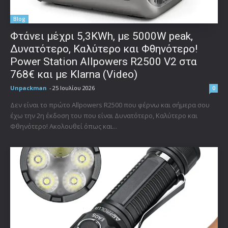
Blog
Φτάνει μέχρι 5,3KWh, με 5000W peak,
Δυνατότερο, Καλύτερο και Φθηνότερο!
Power Station Allpowers R2500 V2 στα
768€ και με Klarna (Video)
Unpackman
-
25 Ιουλίου 2026
0
Δεν είναι το πρώτο Allpowers R2500 που φέρνω και σήμερα σου
έχω την 2η έκδοση του που είναι Δυνατότερο, Καλύτερο και
Φθηνότερο! Ακολουθεί όπως και...