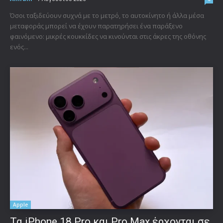
Όσοι ταξιδεύουν συχνά με το μετρό, το αυτοκίνητο ή άλλα μέσα
μεταφοράς μπορεί να έχουν παρατηρήσει ένα παράξενο
φαινόμενο: μικρές κουκκίδες να κινούνται στις άκρες της οθόνης
ενός...
Apple
Τα iPhone 18 Pro και Pro Max έρχονται σε