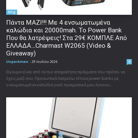
Blog
Πάντα ΜΑΖΙ!!! Με 4 ενσωματωμένα
καλώδια και 20000mah. Το Power Bank
Που θα λατρέψεις! Στα 29€ ΚΟΜΠΛΕ Από
ΕΛΛΑΔΑ…Charmast W2065 (Video &
Giveaway)
Unpackman
-
29 Ιουλίου 2026
0
Σίγουρα είναι από τα πιο απαραίτητα πράγματα που πρέπει να
έχεις μαζί σου. Προσωπικά λατρεύω τέτοια power banks με
ενσωματωμένα καλώδια γιατί πραγματικά μου λύνουν...