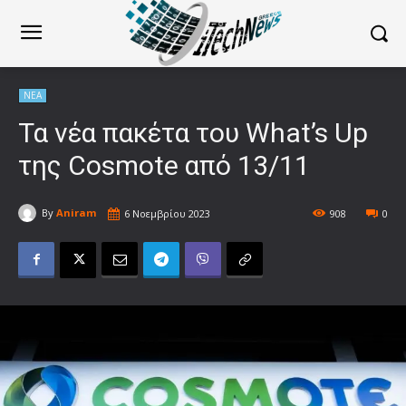
ΝΕΑ
Τα νέα πακέτα του What’s Up
της Cosmote από 13/11
By
Aniram
6 Νοεμβρίου 2023
908
0