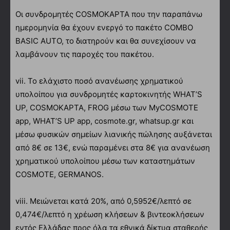
Οι συνδρομητές COSMOΚΑΡΤΑ που την παραπάνω
ημερομηνία θα έχουν ενεργό το πακέτο COMBO
BASIC AUTO, το διατηρούν και θα συνεχίσουν να
λαμβάνουν τις παροχές του πακέτου.
vii. Το ελάχιστο ποσό ανανέωσης χρηματικού
υπολοίπου για συνδρομητές καρτοκινητής WHAT’S
UP, COSMOΚΑΡΤΑ, FROG μέσω των MyCOSMOTE
app, WHAT’S UP app, cosmote.gr, whatsup.gr και
μέσω φυσικών σημείων λιανικής πώλησης αυξάνεται
από 8€ σε 13€, ενώ παραμένει στα 8€ για ανανέωση
χρηματικού υπολοίπου μέσω των καταστημάτων
COSMOTE, GERMANOS.
viii. Μειώνεται κατά 20%, από 0,5952€/λεπτό σε
0,474€/λεπτό η χρέωση κλήσεων & βιντεοκλήσεων
εντός Ελλάδας προς όλα τα εθνικά δίκτυα σταθερής