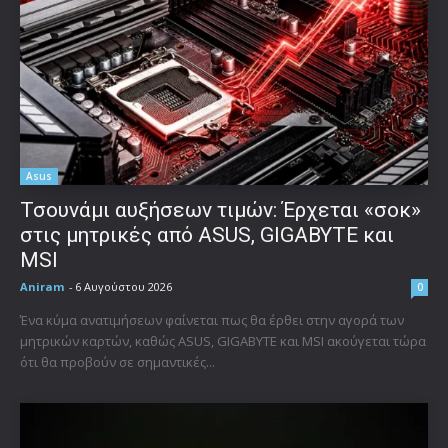
Asus
Τσουνάμι αυξήσεων τιμών: Έρχεται «σοκ»
στις μητρικές από ASUS, GIGABYTE και
MSI
Aniram
-
6 Αυγούστου 2026
0
Ένα κύμα ανατιμήσεων φαίνεται πως θα έρθει στην αγορά των
μητρικών καρτών, καθώς ASUS, GIGABYTE και MSI ακούγεται τώρα
ότι θα προβούν σε σημαντικές...