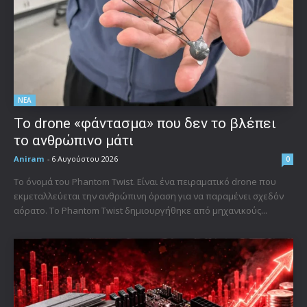
ΝΕΑ
Το drone «φάντασμα» που δεν το βλέπει
το ανθρώπινο μάτι
Aniram
-
6 Αυγούστου 2026
0
Το όνομά του Phantom Twist. Είναι ένα πειραματικό drone που
εκμεταλλεύεται την ανθρώπινη όραση για να παραμένει σχεδόν
αόρατο. Το Phantom Twist δημιουργήθηκε από μηχανικούς...