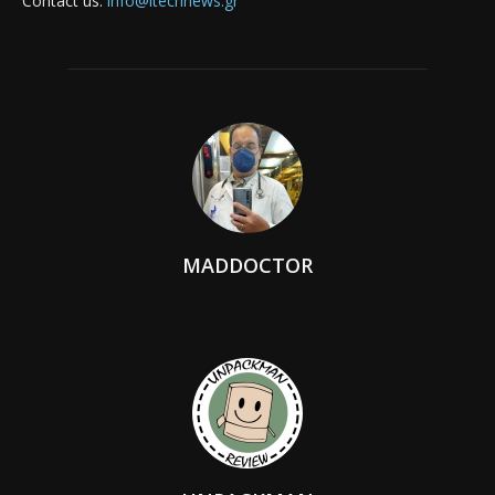
Contact us:
info@itechnews.gr
MADDOCTOR