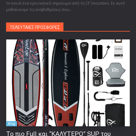
το κοινό ένα ερευνητικό σημείωμα από τη CF Securities. Σε αυτό
μαθαίνουμε τις αναβαθμίσεις που...
ΤΕΛΕΥΤΑΙΕΣ ΠΡΟΣΦΟΡΕΣ
Blog
To πιο Full και “ΚΑΛΥΤΕΡΟ” SUP του