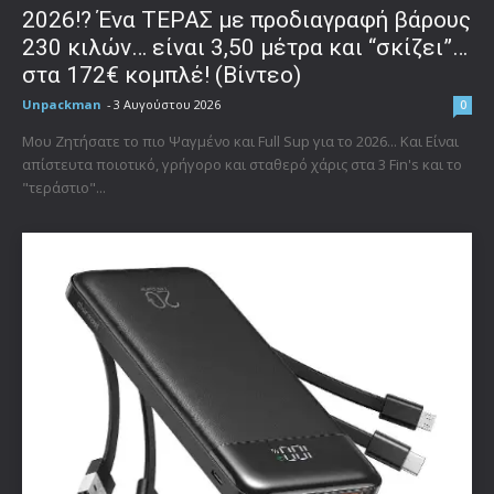
2026!? Ένα ΤΕΡΑΣ με προδιαγραφή βάρους
230 κιλών… είναι 3,50 μέτρα και “σκίζει”…
στα 172€ κομπλέ! (Βίντεο)
Unpackman
-
3 Αυγούστου 2026
0
Μου Ζητήσατε το πιο Ψαγμένο και Full Sup για το 2026... Και Είναι
απίστευτα ποιοτικό, γρήγορο και σταθερό χάρις στα 3 Fin's και το
"τεράστιο"...