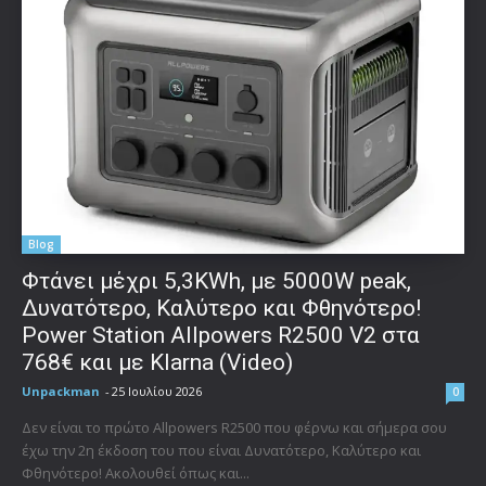
Blog
Φτάνει μέχρι 5,3KWh, με 5000W peak,
Δυνατότερο, Καλύτερο και Φθηνότερο!
Power Station Allpowers R2500 V2 στα
768€ και με Klarna (Video)
Unpackman
-
25 Ιουλίου 2026
0
Δεν είναι το πρώτο Allpowers R2500 που φέρνω και σήμερα σου
έχω την 2η έκδοση του που είναι Δυνατότερο, Καλύτερο και
Φθηνότερο! Ακολουθεί όπως και...