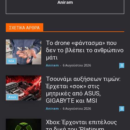
Aniram
ΣΧΕΤΙΚΑ ΑΡΘΡΑ
Το drone «φάντασμα» που
δεν το βλέπει το ανθρώπινο
μάτι
ΝΕΑ
Aniram
-
6 Αυγούστου 2026
0
Τσουνάμι αυξήσεων τιμών:
Έρχεται «σοκ» στις
μητρικές από ASUS,
Asus
GIGABYTE και MSI
Aniram
-
6 Αυγούστου 2026
0
Xbox: Έρχονται επιτέλους
τα δικά του ‘Platinum