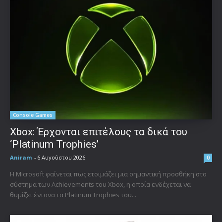
Console Games
Xbox: Έρχονται επιτέλους τα δικά του
‘Platinum Trophies’
Aniram
-
6 Αυγούστου 2026
0
Η Microsoft φαίνεται πως ετοιμάζει μια σημαντική προσθήκη στο
σύστημα των Achievements του Xbox, η οποία ενδέχεται να
θυμίζει έντονα τα Platinum Trophies του...