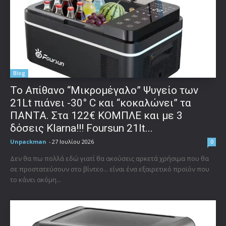
Blog
Το Απίθανο “Μικρομέγαλο” Ψυγείο των
21Lt πιάνει -30° C και “κοκαλώνει” τα
ΠΑΝΤΑ. Στα 122€ ΚΟΜΠΛΕ και με 3
δόσεις Klarna!!! Foursun 21lt...
Unpackman
-
27 Ιουλίου 2026
0
Δεν θα πω πολλά εδώ γιατί θα ακούσεις αρκετά χρήσιμα που θα
σε προστατεύσουν στο βίντεο... είναι ένα εξαιρετικό προϊόν που
το κάνει ακόμη...