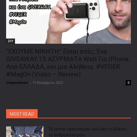
DIY
“ΕΧΟΥΜΕ ΝΙΚΗΤΗ” Είσαι εσύ;;; Ένα
GIVEAWAY 15 ΑΣΥΡΜΑΤΑ Watt Για iPhone,
Από ΕΛΛΑΔΑ, και μια Αλήθεια. #VEGER
#MagOn (Video – Review)
Unpackman
-
15 Νοεμβρίου 2022
0
MOST READ
Το drone «φάντασμα» που δεν το βλέπει
το ανθρώπινο μάτι