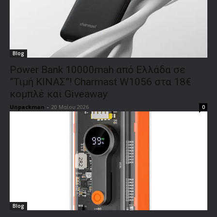
Blog
Power Bank 10000mah από Ελλάδα σε
“Τιμή ΚΙΝΑΣ”! Charmast W1056 στα 18€
κομπλέ και Giveaway
Unpackman
-
20 Μαΐου 2026
0
Blog