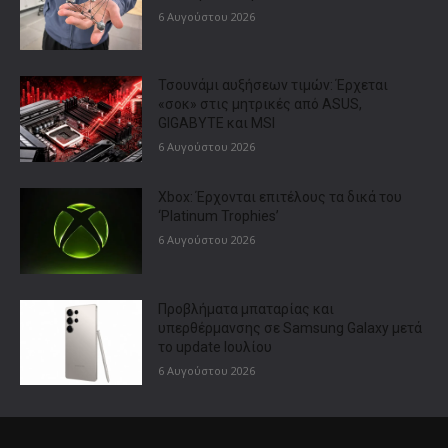
6 Αυγούστου 2026
Τσουνάμι αυξήσεων τιμών: Έρχεται
«σοκ» στις μητρικές από ASUS,
GIGABYTE και MSI
6 Αυγούστου 2026
Xbox: Έρχονται επιτέλους τα δικά του
‘Platinum Trophies’
6 Αυγούστου 2026
Προβλήματα μπαταρίας και
υπερθέρμανσης σε Samsung Galaxy μετά
το update Ιουλίου
6 Αυγούστου 2026