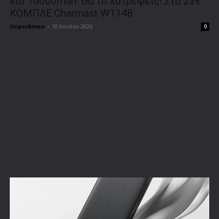
και 10000mah. Θα το λατρέψεις! Στα 23€
ΚΟΜΠΛΕ Charmast W1148
Unpackman
-
10 Ιουνίου 2026
0