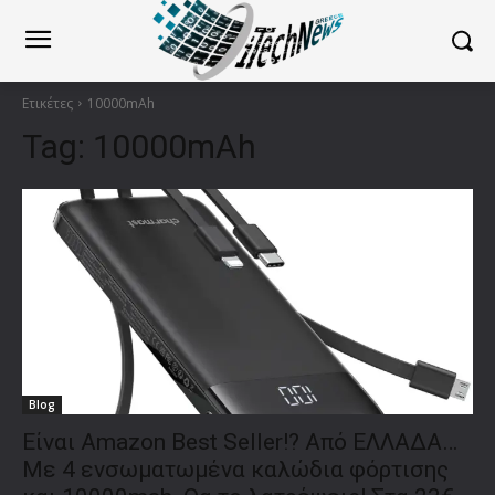
Ετικέτες
10000mAh
Tag:
10000mAh
Blog
Είναι Amazon Best Seller!? Από ΕΛΛΑΔΑ…
Με 4 ενσωματωμένα καλώδια φόρτισης