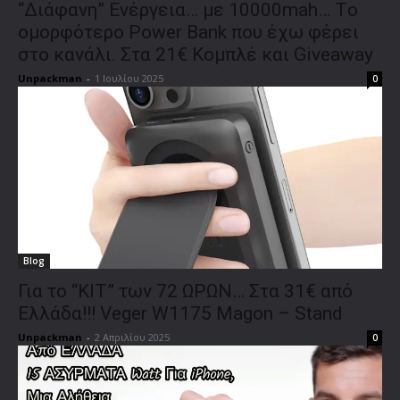
“Διάφανη” Ενέργεια… με 10000mah… Tο
ομορφότερο Power Bank που έχω φέρει
στο κανάλι. Στα 21€ Κομπλέ και Giveaway
Unpackman
-
1 Ιουλίου 2025
0
Blog
Για το “ΚΙΤ” των 72 ΩΡΩΝ… Στα 31€ από
Ελλάδα!!! Veger W1175 Magon – Stand
Unpackman
-
2 Απριλίου 2025
0