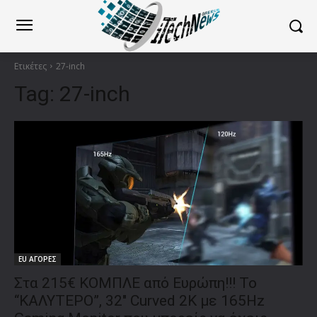
Ετικέτες
27-inch
Tag:
27-inch
EU ΑΓΟΡΕΣ
Στα 215€ ΚΟΜΠΛΕ από Ευρώπη!!! To
“ΚΑΛΥΤΕΡΟ”, 32″ Curved 2K με 165Hz