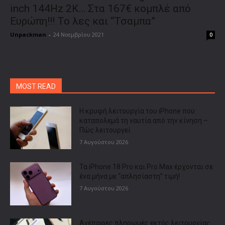
inch 144Hz 2K… Στα 167€ κομπλέ από
Ευρώπη!!! Το λες και “Τσαμπα”
Unpackman
-
24 Νοεμβρίου 2021
0
MOST READ
Η κρυφή λειτουργία του iPhone που
καταπολεμά τη ναυτία από την κίνηση –
Πώς λειτουργεί
7 Αυγούστου 2026
Τα iPhone 18 Pro και Pro Max έρχονται σε
ένα μήνα με “απλησίαστη” τιμή!
7 Αυγούστου 2026
Ανέπαφες πληρωμές εκτός λειτουργίας