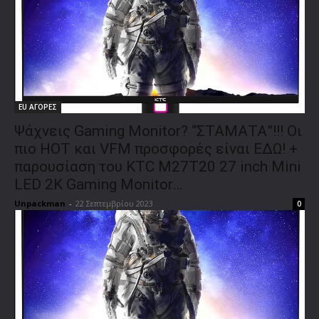
EU ΑΓΟΡΕΣ
Ψάχνεις Gaming Monitor? “ΣΤΑΜΑΤΑ”!!! Οι
πιο HOT και VFM προσφορές είναι ΕΔΩ! +
παρουσίαση του KTC M27T20 27 inch Mini
LED 2K Gaming Monitor…
Unpackman
-
22 Σεπτεμβρίου 2023
0