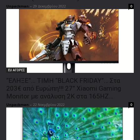
Unpackman
-
29 Δεκεμβρίου 2022
0
EU ΑΓΟΡΕΣ
“ΕΛΗΞΕ”… ΤΙΜΗ “BLACK FRIDAY”… Στα
203€ από Ευρώπη!!! 27” Xiaomi Gaming
Monitor με ανάλυση 2Κ στα 165ΗΖ…
Unpackman
-
22 Νοεμβρίου 2022
0