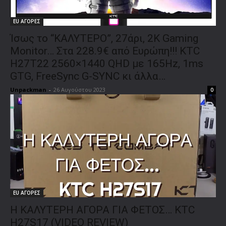
EU ΑΓΟΡΕΣ
Ίσως το “ΚΑΛΥΤΕΡΟ”, 27άρι, 2K Gaming
Monitor… Στα 228.9€ από Ευρώπη!!! KTC
H27T22 2560×1440 QHD με 165Hz, 1ms
GTG, FreeSync G-SYNC κι άλλα…
Unpackman
-
26 Αυγούστου 2023
0
EU ΑΓΟΡΕΣ
Η ΚΑΛΥΤΕΡΗ ΑΓΟΡΑ ΓΙΑ ΦΕΤΟΣ… KTC
H27S17 (VIDEO REVIEW)