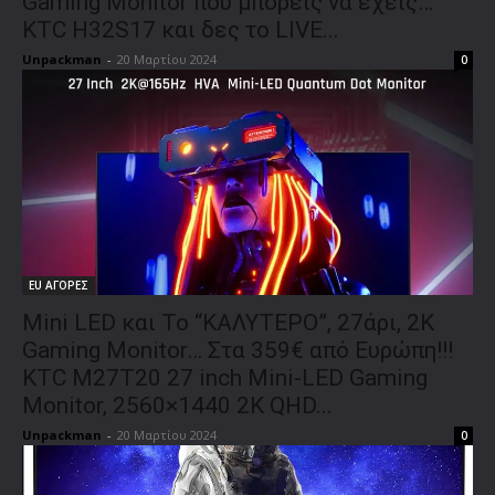
Gaming Monitor που μπορείς να έχεις…
KTC H32S17 και δες το LIVE...
Unpackman
-
20 Μαρτίου 2024
0
EU ΑΓΟΡΕΣ
Mini LED και Το “ΚΑΛΥΤΕΡΟ”, 27άρι, 2K
Gaming Monitor… Στα 359€ από Ευρώπη!!!
KTC M27T20 27 inch Mini-LED Gaming
Monitor, 2560×1440 2K QHD...
Unpackman
-
20 Μαρτίου 2024
0