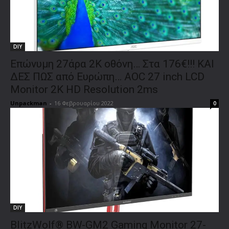
DIY
Επώνυμη 27άρα 2Κ οθόνη… Στα 176€!!! ΚΑΙ
ΔΕΣ ΠΩΣ από Ευρώπη… AOC 27 inch LCD
Monitor 2K HD Resolution 2ms
Unpackman
-
16 Φεβρουαρίου 2022
0
DIY
BlitzWolf® BW-GM2 Gaming Monitor 27-