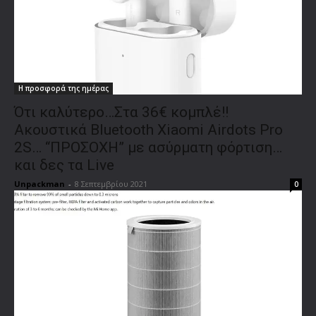
Η προσφορά της ημέρας
Ότι καλύτερο…Στα 36€ κομπλέ!!
Ακουστικά Bluetooth Xiaomi Airdots Pro
2S… “ΠΡΟΣΟΧΗ” με ασύρματη φόρτιση…
και δες τα Live
Unpackman
-
8 Σεπτεμβρίου 2021
0