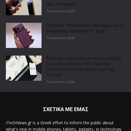
Πώς λειτουργεί
7 Αυγούστου 2026
Τα iPhone 18 Pro και Pro Max έρχονται σε
ένα μήνα με “απλησίαστη” τιμή!
7 Αυγούστου 2026
Ανέπαφες πληρωμές εκτός λειτουργίας
σε κινεζικά Xiaomi, Vivo, Oppo και
OnePlus έπειτα από update των Play
Services
7 Αυγούστου 2026
ΣΧΕΤΙΚΑ ΜΕ ΕΜΑΣ
iTechNews.gr is a Greek effort to inform the public about
what's new in mobile phones, tablets, gadgets, in technology