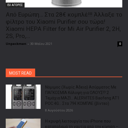
EU ΑΓΟΡΕΣ
Από Ευρώπη… Στα 28€ κομπλέ!!! Άλλαξε το
φίλτρο του Xiaomi Purifier σου τώρα!
Xiaomi HEPA Filter for Mi Air Purifier 2, 2H,
2S, Pro,...
Unpackman
-
30 Μαΐου 2021
0
MOST READ
Νόμιμος (Χωρίς Άδεια) Ασύρματος Με
ΠΑΓΚΟΣΜΙΑ Κάλυψη για ΟΛΟΥΣ!? 2
Τεμάχια ΜΑΖΙ… ALERVITES Baofeng AT1
POC 4G… Στα 79€ ΚΟΜΠΛΕ (βίντεο)
8 Αυγούστου 2026
Η κρυφή λειτουργία του iPhone που
καταπολεμά τη ναυτία από την κίνηση –