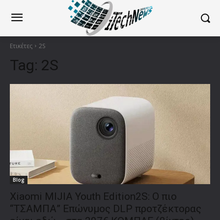
Ετικέτες
2S
Tag:
2S
Blog
Xiaomi MIJIA Youth Edition2S: Ο πιο
“ΤΣΑΜΠΑ” Επώνυμος DLP προτζέκτορας