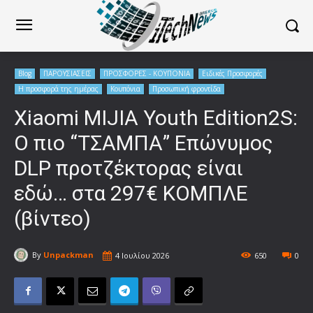
Blog
ΠΑΡΟΥΣΙΑΣΕΙΣ
ΠΡΟΣΦΟΡΕΣ - ΚΟΥΠΟΝΙΑ
Ειδικές Προσφορές
Η προσφορά της ημέρας
Κουπόνια
Προσωπική φροντίδα
Xiaomi MIJIA Youth Edition2S:
Ο πιο “ΤΣΑΜΠΑ” Επώνυμος
DLP προτζέκτορας είναι
εδώ… στα 297€ ΚΟΜΠΛΕ
(βίντεο)
By
Unpackman
4 Ιουλίου 2026
650
0