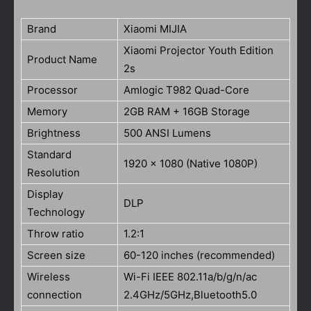
Brand
Xiaomi MIJIA
Xiaomi Projector Youth Edition
Product Name
2s
Processor
Amlogic T982 Quad-Core
Memory
2GB RAM + 16GB Storage
Brightness
500 ANSI Lumens
Standard
1920 x 1080 (Native 1080P)
Resolution
Display
DLP
Technology
Throw ratio
1.2:1
Screen size
60-120 inches (recommended)
Wireless
Wi-Fi IEEE 802.11a/b/g/n/ac
connection
2.4GHz/5GHz,Bluetooth5.0