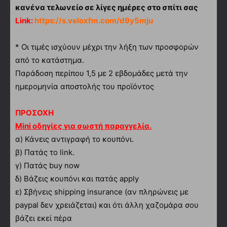
κανένα τελωνείο σε λίγες ημέρες στο σπίτι σας
Link:
https://s.veloxfm.com/d9y5mju
* Οι τιμές ισχύουν μέχρι την λήξη των προσφορών
από το κατάστημα.
Παράδοση περίπου 1,5 με 2 εβδομάδες μετά την
ημερομηνία αποστολής του προϊόντος
ΠΡΟΣΟΧΗ
Mini οδηγίες για σωστή παραγγελία.
α)
Κάνεις αντιγραφή το κουπόνι.
β) Πατάς το link.
γ) Πατάς buy now
δ) Βάζεις κουπόνι και πατάς apply
ε) Σβήνεις shipping insurance (αν πληρώνεις με
paypal δεν χρειάζεται) και ότι άλλη χαζομάρα σου
βάζει εκεί πέρα