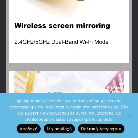
Χρησιμοποιούμε cookies για να διασφαλίσουμε ότι σας
προσφέρουμε την καλύτερη εμπειρία στον ιστότοπό μας. Εάν
συνεχίσετε να χρησιμοποιείτε αυτόν τον ιστότοπο, θα
υποθέσουμε ότι είστε ευχαριστημένοι με αυτό.
Αποδοχή
Μη αποδοχή
Πολιτική Aπορρήτου