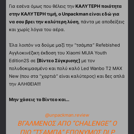
Για εσένα όμως που θέλεις την
ΚΑΛΥΤΕΡΗ ποιότητα
στην ΚΑΛΥΤΕΡΗ τιμή, ο Unpackman είναι εδώ για
να σου βρει την καλύτερη λύση
, πάντα με αποδείξεις
και χωρίς λόγια του αέρα.
Έλα λοιπόν να δούμε μαζί την “τσάμπα” Refebished
Αγγλοκινέζικη έκδοση του Xiaomi MIJIA Youth
Edition2S σε
[Βίντεο Σύγκρισης]
με τον
πολυδοκιμασμένο και πολύ καλό Led Wanbo T2 MAX
New (που στα “χαρτιά” είναι καλύτερος) και δες απλά
την ΑΛΗΘΕΙΑ!!!
Μην χάσεις το Βίντεο και…
@unpackman.review
ΒΓΑΛΜΈΝΟΣ ΑΠΟ “CHALENGE” Ο
ΠΙΟ “ΤΣΑΜΠΑ” ΕΠΏΝΥΜΟΣ DLP