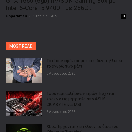
GTX 1660 (6gb) IPASON Gaming Box με
Intel 6-Core i5 9400F με 256G...
Unpackman
-
11 Απριλίου 2022
0
MOST READ
Το drone «φάντασμα» που δεν το βλέπει
το ανθρώπινο μάτι
6 Αυγούστου 2026
Τσουνάμι αυξήσεων τιμών: Έρχεται
«σοκ» στις μητρικές από ASUS,
GIGABYTE και MSI
6 Αυγούστου 2026
Xbox: Έρχονται επιτέλους τα δικά του
‘Platinum Trophies’