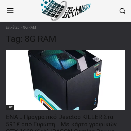
Ετικέτες
8G RAM
Tag:
8G RAM
DIY
ENA… Πραγματικό Desctop KILLER Στα
591€ από Ευρώπη… Με κάρτα γραφικών