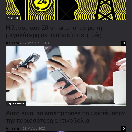
Κινητά
Η λίστα των 20 smartphones με τη
μεγαλύτερη ακτινοβολία σε τιμές
Aniram
-
22 Απριλίου 2024
0
Εφαρμογές
Αυτά είναι τα smartphones που εκπέμπουν
την περισσότερη ακτινοβολία
Aniram
-
29 Μαΐου 2023
0