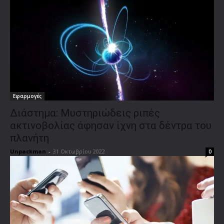
Εφαρμογές
Διάστημα: Μυστηριώδεις ριπές
ακτινοβολίας άφησαν ίχνη στα δέντρα του
πλανήτη
Unpackman
-
31 Οκτωβρίου 2022
0