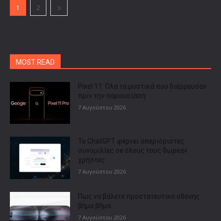
1
2
MOST READ
Pixel 11: Όλα τα μυστικά που διέρρευσαν
πριν την παρουσίαση
7 Αυγούστου 2026
Το ChatGPT φέρνει απεριόριστες
συνομιλίες σε όλους τους δωρεάν
χρήστες
7 Αυγούστου 2026
Πως να βάλετε προστατευτικό οθόνης
βήμα βήμα
7 Αυγούστου 2026