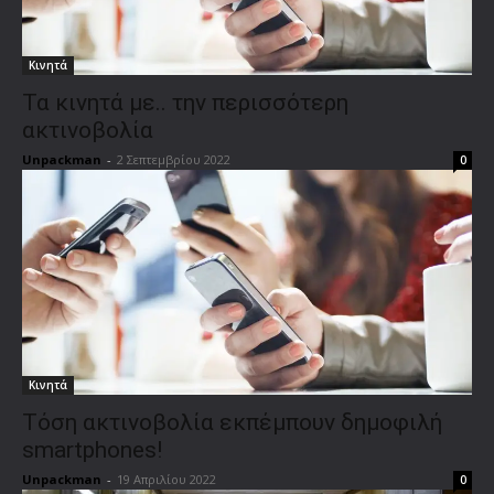
Κινητά
Τα κινητά με.. την περισσότερη
ακτινοβολία
Unpackman
-
2 Σεπτεμβρίου 2022
0
Κινητά
Τόση ακτινοβολία εκπέμπουν δημοφιλή
smartphones!
Unpackman
-
19 Απριλίου 2022
0