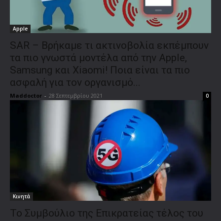
Apple
SAR – Βρήκαμε τι ακτινοβολία εκπέμπουν
τα πιο γνωστά μοντέλα από την Apple,
Samsung και Xiaomi! Ποια είναι τα πιο
ασφαλή για τον οργανισμό...
Maddoctor
-
28 Σεπτεμβρίου 2021
0
Κινητά
Το Συμβούλιο της Επικρατείας τέλος του