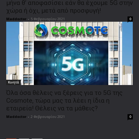
μήνα θ’ αποφασίσει εάν θα έχουμε 5G στην
χώρα ή όχι, μετά από προσφυγή!
Maddoctor
-
5 Φεβρουαρίου 2021
0
Κινητά
Όλα όσα θέλεις να ξέρεις για το 5G της
Cosmote, τώρα μας τα λέει η ίδια η
εταιρεία! Θέλεις να τα μάθεις?
Maddoctor
-
2 Φεβρουαρίου 2021
0