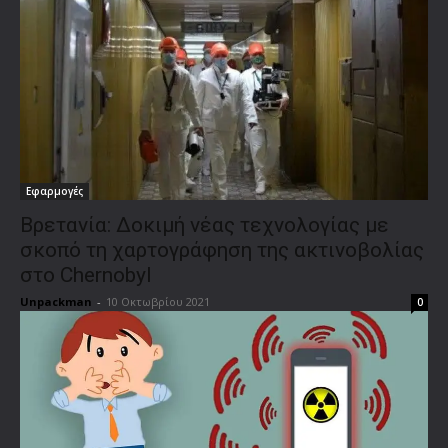
Εφαρμογές
Βρετανία: Δοκιμή νέας τεχνολογίας με
σκοπό τη χαρτογράφηση της ακτινοβολίας
στο Chernobyl
Unpackman
-
10 Οκτωβρίου 2021
0