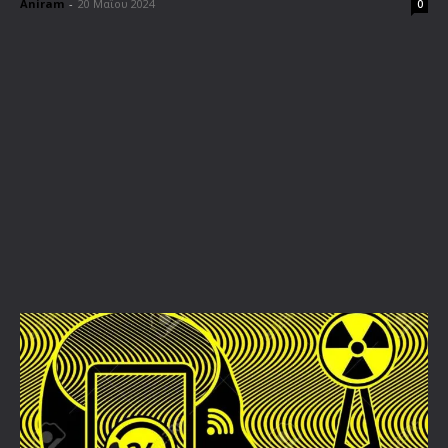
Aniram
-
20 Μαΐου 2024
0