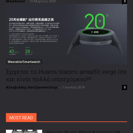
Maddoctor
-
16 Μαρτίου 2020
0
Wearable/Smartwatch
Έρχεται το Huami/xiaomi amazfit verge lite
και είναι πολλά υποσχόμενο!!!
Aλκιβιάδης Χατζηκουντέλης
-
1 Ιουνίου 2019
0
MOST READ
Νόμιμος (Χωρίς Άδεια) Ασύρματος Με