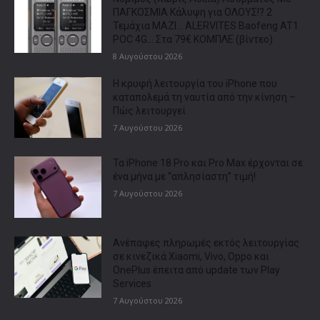
ΠΑΓΚΟΣΜΙΑ Κάλυψη για ΟΛΟΥΣ!? 2
Τεμάχια ΜΑΖΙ… ALERVITES Baofeng AT1
POC 4G… Στα 79€ ΚΟΜΠΛΕ (βίντεο)
8 Αυγούστου 2026
Η κρυφή λειτουργία του iPhone που
καταπολεμά τη ναυτία από την κίνηση –
Πώς λειτουργεί
7 Αυγούστου 2026
Τα iPhone 18 Pro και Pro Max έρχονται σε
ένα μήνα με “απλησίαστη” τιμή!
7 Αυγούστου 2026
Ανέπαφες πληρωμές εκτός λειτουργίας
σε κινεζικά Xiaomi, Vivo, Oppo και
OnePlus έπειτα από update των Play
Services
7 Αυγούστου 2026