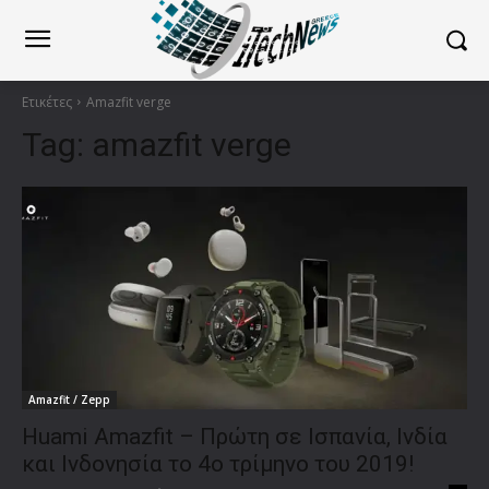
Ετικέτες
Amazfit verge
Tag:
amazfit verge
Amazfit / Zepp
Huami Amazfit – Πρώτη σε Ισπανία, Ινδία
και Ινδονησία το 4ο τρίμηνο του 2019!