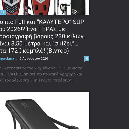
log
o πιο Full και “ΚΑΛΥΤΕΡΟ” SUP
ου 2026!? Ένα ΤΕΡΑΣ με
ροδιαγραφή βάρους 230 κιλών…
ίναι 3,50 μέτρα και “σκίζει”…
τα 172€ κομπλέ! (Βίντεο)
npackman
-
3 Αυγούστου 2026
0
υ Ζητήσατε το πιο Ψαγμένο και Full Sup για το
26... Και Είναι απίστευτα ποιοτικό, γρήγορο και
αθερό χάρις στα 3 Fin's και το "τεράστιο"...