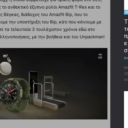
 το ανθεκτικό έξυπνο ρολόι Amazfit T-Rex και το
B
ς Βέγκας, διάδοχος του Amazfit Bip, που το
T
υμε την υποστήριξη του Bip, κάτι που κάνουμε με
τ
mi τα τελευταία 3 τουλάχιστον χρόνια εδώ στο
π
ελληνοποιήσεις, με την βοήθεια και του Unpackman!
ε
σ
U
Μο
20
στ