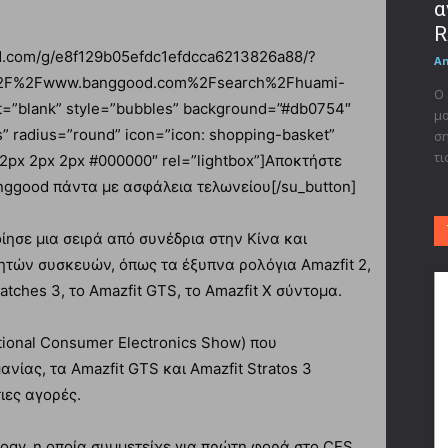
α
R
tad.com/g/e8f129b05efdc1efdcca6213826a88/?
A
%2F%2Fwww.banggood.com%2Fsearch%2Fhuami-
Ο 
=”blank” style=”bubbles” background=”#db0754″
μο
s” radius=”round” icon=”icon: shopping-basket”
ση
τι
2px 2px 2px #000000″ rel=”lightbox”]Αποκτήστε
nggood πάντα με ασφάλεια τελωνείου[/su_button]
ησε μια σειρά από συνέδρια στην Κίνα και
ητών συσκευών, όπως τα έξυπνα ρολόγια Amazfit 2,
atches 3, το Amazfit GTS, το Amazfit X σύντομα.
ational Consumer Electronics Show) που
νίας, τα Amazfit GTS και Amazfit Stratos 3
ιες αγορές.
ogy, η οποία συμμετείχε για πρώτη φορά στο CES,