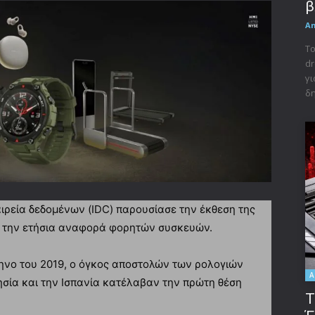
β
A
Το
dr
γι
δη
ρεία δεδομένων (IDC) παρουσίασε την έκθεση της
αι την ετήσια αναφορά φορητών συσκευών.
ίμηνο του 2019, ο όγκος αποστολών των ρολογιών
A
ησία και την Ισπανία κατέλαβαν την πρώτη θέση
Τ