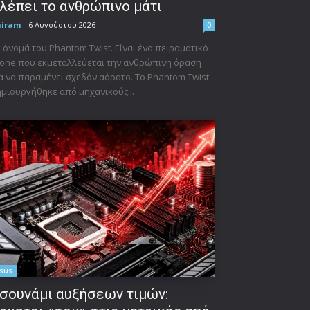
λέπει το ανθρώπινο μάτι
niram
-
6 Αυγούστου 2026
0
 όνομά του Phantom Twist. Είναι ένα πειραματικό
one που εκμεταλλεύεται την ανθρώπινη όραση
α να παραμένει σχεδόν αόρατο. Το Phantom Twist
μιουργήθηκε από μηχανικούς...
sus
σουνάμι αυξήσεων τιμών: