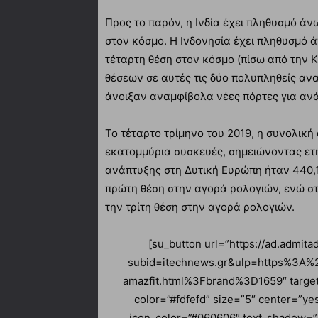
Προς το παρόν, η Ινδία έχει πληθυσμό άν
στον κόσμο. Η Ινδονησία έχει πληθυσμό
τέταρτη θέση στον κόσμο (πίσω από την Κ
θέσεων σε αυτές τις δύο πολυπληθείς αν
άνοιξαν αναμφίβολα νέες πόρτες για αν
Το τέταρτο τρίμηνο του 2019, η συνολικ
εκατομμύρια συσκευές, σημειώνοντας ετή
ανάπτυξης στη Δυτική Ευρώπη ήταν 440,1
πρώτη θέση στην αγορά ρολογιών, ενώ στ
την τρίτη θέση στην αγορά ρολογιών.
[su_button url=”https://ad.admi
subid=itechnews.gr&ulp=https%3A
amazfit.html%3Fbrand%3D1659″ target
color=”#fdfefd” size=”5″ center=”ye
icon_color=”#060606″ text_shadow=”