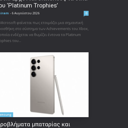
ου ‘Platinum Trophies’
niram
-
6 Αυγούστου 2026
0
Microsoft φαίνεται πως ετοιμάζει μια σημαντική
οσθήκη στο σύστημα των Achievements του Xbox,
οποία ενδέχεται να θυμίζει έντονα τα Platinum
ophies του...
amsung
ροβλήματα μπαταρίας και