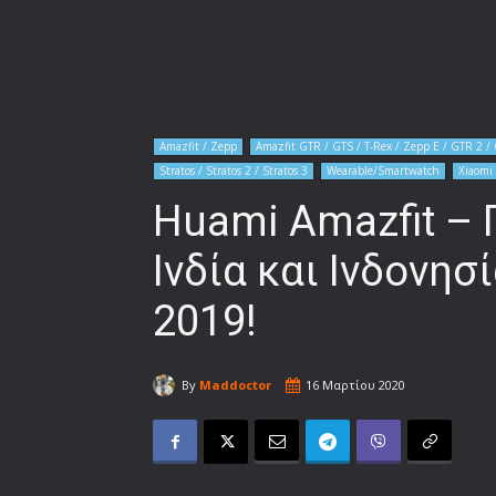
Amazfit / Zepp
Amazfit GTR / GTS / T-Rex / Zepp E / GTR 2 / 
Stratos / Stratos 2 / Stratos 3
Wearable/Smartwatch
Xiaomi
Huami Amazfit – 
Ινδία και Ινδονησ
2019!
By
Maddoctor
16 Μαρτίου 2020