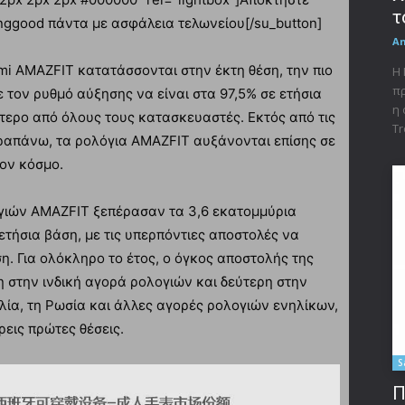
τ
nggood πάντα με ασφάλεια τελωνείου[/su_button]
A
mi AMAZFIT κατατάσσονται στην έκτη θέση, την πιο
Η 
πρ
 τον ρυθμό αύξησης να είναι στα 97,5% σε ετήσια
η 
ότερο από όλους τους κατασκευαστές. Εκτός από τις
Tr
ραπάνω, τα ρολόγια AMAZFIT αυξάνονται επίσης σε
ον κόσμο.
ογιών AMAZFIT ξεπέρασαν τα 3,6 εκατομμύρια
τήσια βάση, με τις υπερπόντιες αποστολές να
η. Για ολόκληρο το έτος, ο όγκος αποστολής της
 στην ινδική αγορά ρολογιών και δεύτερη στην
ταλία, τη Ρωσία και άλλες αγορές ρολογιών ενηλίκων,
ρεις πρώτες θέσεις.
S
Π