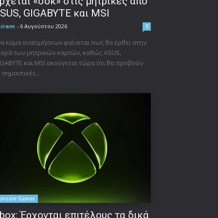
ρχεται «σοκ» στις μητρικές από
SUS, GIGABYTE και MSI
niram
-
6 Αυγούστου 2026
0
α κύμα ανατιμήσεων φαίνεται πως θα έρθει στην
ορά των μητρικών καρτών, καθώς ASUS,
GABYTE και MSI ακούγεται τώρα ότι θα προβούν
 σημαντικές...
onsole Games
box: Έρχονται επιτέλους τα δικά