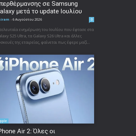
περθέρμανσης σε Samsung
alaxy μετά το update Ιουλίου
niram
-
6 Αυγούστου 2026
0
τελευταία ενημέρωση του Ιουλίου που έφτασε στα
laxy S25 Ultra, τα Galaxy S26 Ultra και άλλες
σκευές της εταιρείας, φαίνεται πως έφερε μαζί...
pple
Phone Air 2: Όλες οι