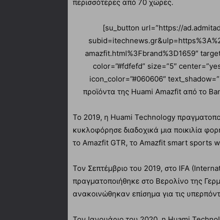
περισσότερες από 70 χώρες.
[su_button url=”https://ad.admi
subid=itechnews.gr&ulp=https%3A
amazfit.html%3Fbrand%3D1659″ target
color=”#fdfefd” size=”5″ center=”ye
icon_color=”#060606″ text_shadow=”
προϊόντα της Huami Amazfit από το Ba
Το 2019, η Huami Technology πραγματοποί
κυκλοφόρησε διαδοχικά μια ποικιλία φορ
το Amazfit GTR, το Amazfit smart sports w
Τον Σεπτέμβριο του 2019, στο IFA (Intern
πραγματοποιήθηκε στο Βερολίνο της Γερμα
ανακοινώθηκαν επίσημα για τις υπερπόντ
Τον Ιανουάριο του 2020, η Huami Technol