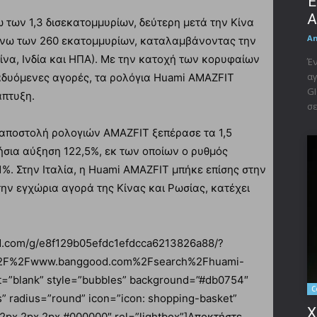
Έ
A
ω των 1,3 δισεκατομμυρίων, δεύτερη μετά την Κίνα
A
 άνω των 260 εκατομμυρίων, καταλαμβάνοντας την
ίνα, Ινδία και ΗΠΑ). Με την κατοχή των κορυφαίων
Έν
αγ
αδυόμενες αγορές, τα ρολόγια Huami AMAZFIT
GI
άπτυξη.
σε
ή αποστολή ρολογιών AMAZFIT ξεπέρασε τα 1,5
σια αύξηση 122,5%, εκ των οποίων ο ρυθμός
%. Στην Ιταλία, η Huami AMAZFIT μπήκε επίσης στην
ην εγχώρια αγορά της Κίνας και Ρωσίας, κατέχει
tad.com/g/e8f129b05efdc1efdcca6213826a88/?
%2F%2Fwww.banggood.com%2Fsearch%2Fhuami-
=”blank” style=”bubbles” background=”#db0754″
C
s” radius=”round” icon=”icon: shopping-basket”
X
2px 2px 2px #000000″ rel=”lightbox”]Αποκτήστε