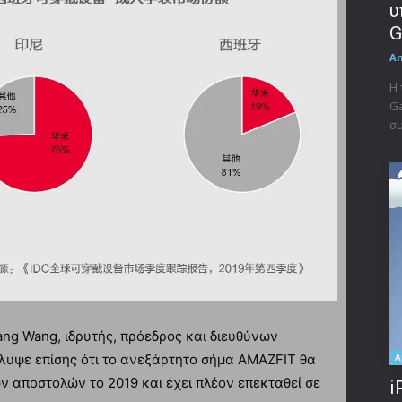
υ
G
A
Η 
Ga
συ
ang Wang, ιδρυτής, πρόεδρος και διευθύνων
A
λυψε επίσης ότι το ανεξάρτητο σήμα AMAZFIT θα
ν αποστολών το 2019 και έχει πλέον επεκταθεί σε
i