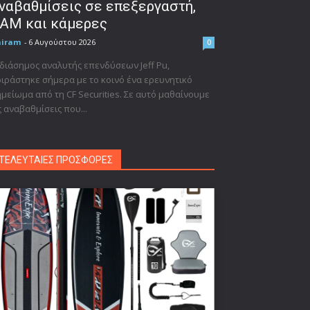
ναβαθμίσεις σε επεξεργαστή,
AM και κάμερες
niram
-
6 Αυγούστου 2026
0
διάσημος αναλυτής επενδύσεων Jeff Pu,
ιράστηκε σήμερα με το κοινό ένα ερευνητικό
μείωμα από τη CF Securities. Σε αυτό μαθαίνουμε
ς αναβαθμίσεις που...
ΤΕΛΕΥΤΑΙΕΣ ΠΡΟΣΦΟΡΕΣ