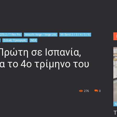
GTS 2 / T-Rex Pro
Amazfit Verge / Verge Lite
Mi Band 2 / 3 / 4 / 5 / 6
Ειδικές Προσφορές
ΝΕΑ
Πρώτη σε Ισπανία,
ία το 4ο τρίμηνο του
276
0
Ν
Τ