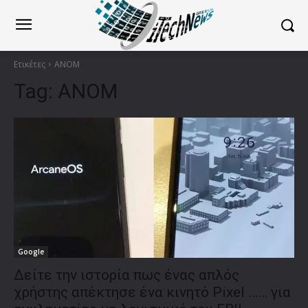
Ετικέτες
ANOM
Tag:
ANOM
Google
Δείτε την ιστορία πως ένας απλός
χρήστης απέκτησε ένα κινητό Pixel …… για