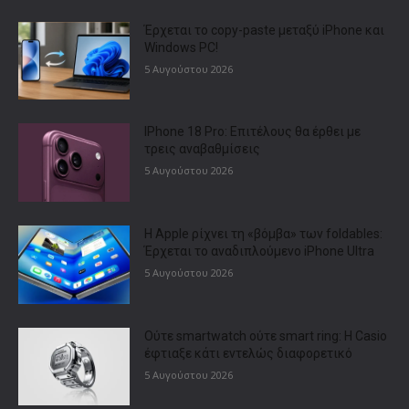
Έρχεται το copy-paste μεταξύ iPhone και
Windows PC!
5 Αυγούστου 2026
IPhone 18 Pro: Επιτέλους θα έρθει με
τρεις αναβαθμίσεις
5 Αυγούστου 2026
Η Apple ρίχνει τη «βόμβα» των foldables:
Έρχεται το αναδιπλούμενο iPhone Ultra
5 Αυγούστου 2026
Ούτε smartwatch ούτε smart ring: Η Casio
έφτιαξε κάτι εντελώς διαφορετικό
5 Αυγούστου 2026