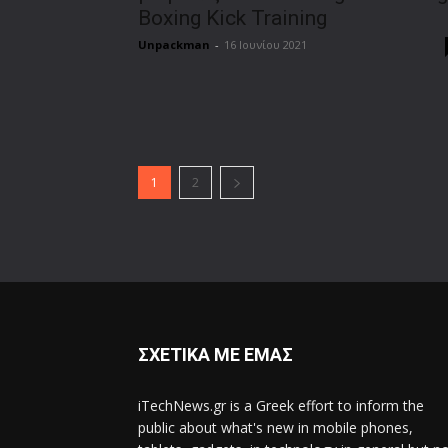
Boxing Kick Training
Unpackman
-
16 Ιουνίου 2021
1
2
ΣΧΕΤΙΚΑ ΜΕ ΕΜΑΣ
iTechNews.gr is a Greek effort to inform the
public about what's new in mobile phones,