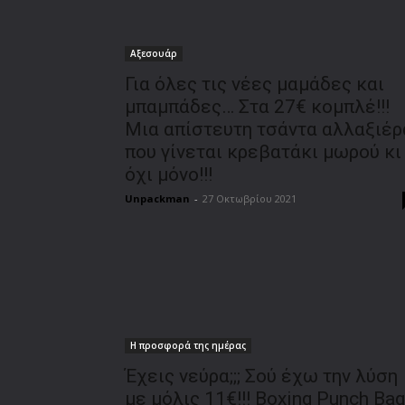
Αξεσουάρ
Για όλες τις νέες μαμάδες και
μπαμπάδες… Στα 27€ κομπλέ!!!
Μια απίστευτη τσάντα αλλαξιέρ
που γίνεται κρεβατάκι μωρού κι
όχι μόνο!!!
Unpackman
-
27 Οκτωβρίου 2021
Η προσφορά της ημέρας
Έχεις νεύρα;;; Σού έχω την λύση
με μόλις 11€!!! Boxing Punch Bag