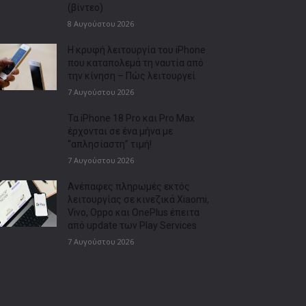
(βίντεο)
8 Αυγούστου 2026
Η κρυφή λειτουργία του iPhone
που καταπολεμά τη ναυτία από
την κίνηση – Πώς λειτουργεί
7 Αυγούστου 2026
Τα iPhone 18 Pro και Pro Max
έρχονται σε ένα μήνα με
“απλησίαστη” τιμή!
7 Αυγούστου 2026
Ανέπαφες πληρωμές εκτός
λειτουργίας σε κινεζικά Xiaomi,
Vivo, Oppo και OnePlus έπειτα
από update των Play Services
7 Αυγούστου 2026