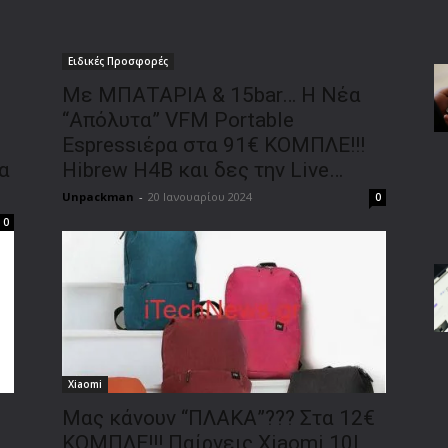
Ειδικές Προσφορές
Με ΜΠΑΤΑΡΙΑ & 15bar… Η Νέα
“Απόλυτα” VFM Portable
Espressιέρα στα 91€ ΚΟΜΠΛΕ!!!
α
Hibrew H4B και δες την Live…
Unpackman
-
20 Ιανουαρίου 2024
0
0
Xiaomi
Μας κάνουν “ΠΛΑΚΑ”??? Στα 12€
ΚΟΜΠΛΕ!!! Παίρνεις Xiaomi 10L