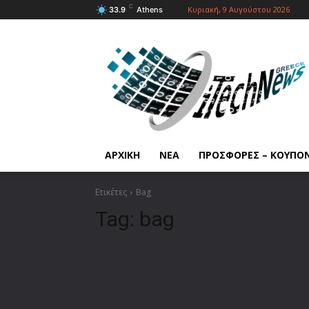
C
Κυριακή, 9 Αυγούστου 2026
33.9
Athens
ΑΡΧΙΚΗ
ΝΕΑ
ΠΡΟΣΦΟΡΕΣ – ΚΟΥΠΟ
Ετικέτες
Bag
Tag:
bag