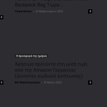
Backpack Bag Τώρα…
Unpackman
-
25 Φεβρουαρίου 2023
0
0
Η προσφορά της ημέρας
Χρήσιμα προϊόντα στη μισή τιμή
από την Amazon Γερμανίας
(Δίνονται κωδικοί έκπτωσης)
Bill Mathioudakis
-
19 Μαΐου 2022
0
0