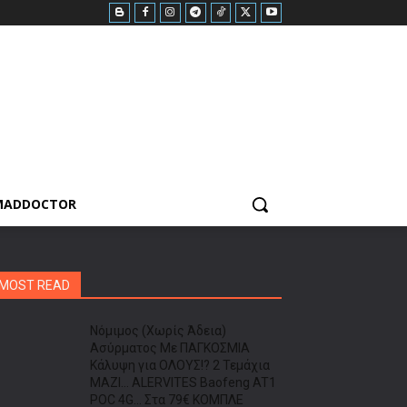
MADDOCTOR
MOST READ
Νόμιμος (Χωρίς Άδεια)
Ασύρματος Με ΠΑΓΚΟΣΜΙΑ
Κάλυψη για ΟΛΟΥΣ!? 2 Τεμάχια
ΜΑΖΙ… ALERVITES Baofeng AT1
POC 4G… Στα 79€ ΚΟΜΠΛΕ