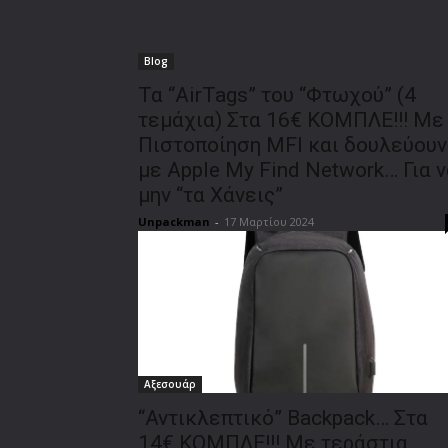
Blog
Τα “AirTags” του “Φτωχού” (4
τεμάχια) Στα 16€ ΚΟΜΠΛΕ!!! Με
Πιστοποίηση MFI και δουλεύουν
με Apple My Find Network… Για ν
μην “τα Χάνεις”
Unpackman
-
17 Μαρτίου 2024
Αξεσουάρ
“Αντικλεπτικό” Backpack… Στα
14€ ΚΟΜΠΛΕ!!! Με τεράστια