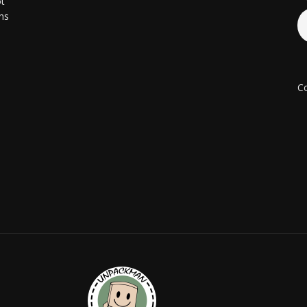
ot
ons
Co