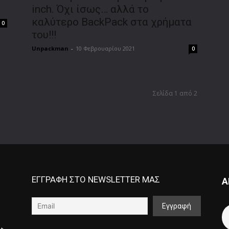
inch. Όχι ίσως… αλλά το
καλύτερο BackPack στα χρήματα
0
του!!!
Unpackman
-
10 Φεβρουαρίου 2021
0
Σελίδα 1 από 2
ΕΓΓΡΑΦΗ ΣΤΟ NEWSLETTER ΜΑΣ
Α