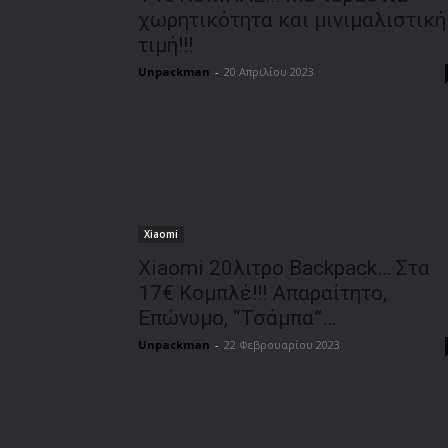
χωρητικότητα και μινιμαλιστική
τιμή!!!
Unpackman
-
20 Απριλίου 2023
Xiaomi
Xiaomi 20λιτρο Backpack… Στα
17€ Κομπλέ!!! Απαραίτητο,
Επώνυμο, “Τσάμπα”…
Unpackman
-
22 Φεβρουαρίου 2023