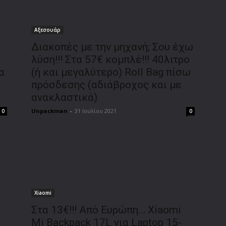
Αξεσουάρ
Διακοπές με την μηχανή; Σου έχω
λύση!!! Στα 57€ κομπλέ!!! 40λιτρο
α
(ή και μεγαλύτερο) Roll Bag πίσω
πρόσδεσης (αδιάβροχος και με
ανακλαστικά)
Unpackman
-
31 Ιουλίου 2021
0
0
Xiaomi
Στα 13€!!! Από Ευρώπη… Xiaomi
Mi Backpack 17L για Laptop 15-