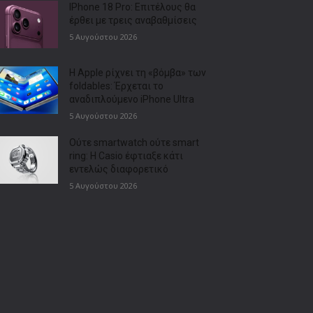
IPhone 18 Pro: Επιτέλους θα
έρθει με τρεις αναβαθμίσεις
5 Αυγούστου 2026
Η Apple ρίχνει τη «βόμβα» των
foldables: Έρχεται το
αναδιπλούμενο iPhone Ultra
5 Αυγούστου 2026
Ούτε smartwatch ούτε smart
ring: Η Casio έφτιαξε κάτι
εντελώς διαφορετικό
5 Αυγούστου 2026