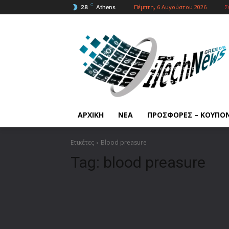
C
Πέμπτη, 6 Αυγούστου 2026
Σ
28
Athens
ΑΡΧΙΚΗ
ΝΕΑ
ΠΡΟΣΦΟΡΕΣ – ΚΟΥΠΟ
Ετικέτες
Blood preasure
Tag:
blood preasure