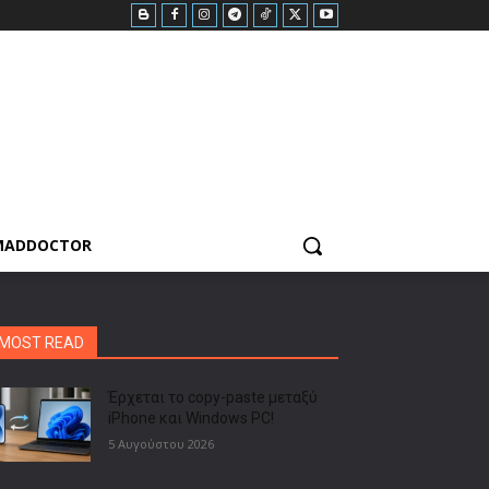
MADDOCTOR
MOST READ
Έρχεται το copy-paste μεταξύ
iPhone και Windows PC!
5 Αυγούστου 2026