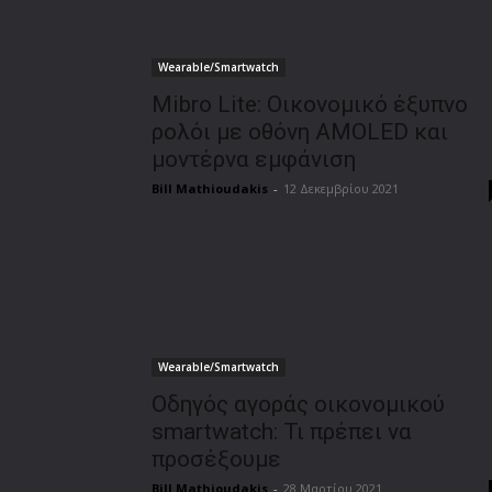
Wearable/Smartwatch
Mibro Lite: Οικονομικό έξυπνο
ρολόι με οθόνη AMOLED και
μοντέρνα εμφάνιση
Bill Mathioudakis
-
12 Δεκεμβρίου 2021
Wearable/Smartwatch
Οδηγός αγοράς οικονομικού
smartwatch: Τι πρέπει να
προσέξουμε
Bill Mathioudakis
-
28 Μαρτίου 2021