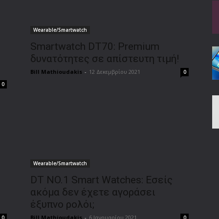
Wearable/Smartwatch
Smartwatch DT70: Premium
δυνατότητες σε απίστευτη τιμή!
Bill Mathioudakis
-
12 Δεκεμβρίου 2021
0
0
Wearable/Smartwatch
DT NO.1 Smart Watches: Εσείς
ακόμα δεν έχετε αγοράσει
έξυπνο ρολόι;
Bill Mathioudakis
-
6 Ιανουαρίου 2021
0
0