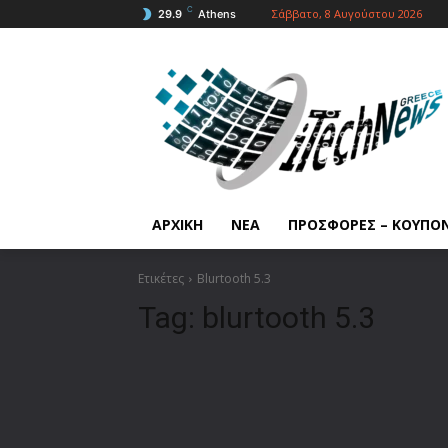
C
Σάββατο, 8 Αυγούστου 2026
29.9
Athens
ΑΡΧΙΚΗ
ΝΕΑ
ΠΡΟΣΦΟΡΕΣ – ΚΟΥΠΟ
Ετικέτες
Blurtooth 5.3
Tag:
blurtooth 5.3