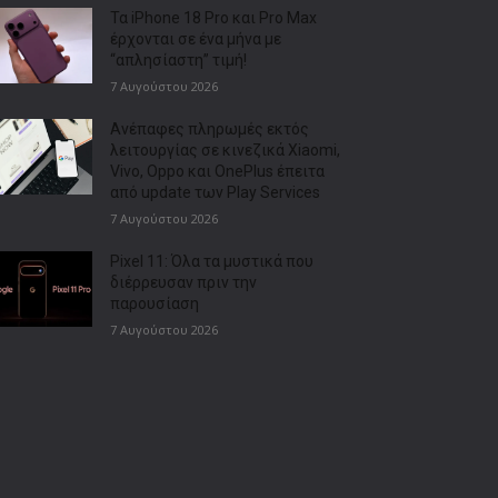
Τα iPhone 18 Pro και Pro Max
έρχονται σε ένα μήνα με
“απλησίαστη” τιμή!
7 Αυγούστου 2026
Ανέπαφες πληρωμές εκτός
λειτουργίας σε κινεζικά Xiaomi,
Vivo, Oppo και OnePlus έπειτα
από update των Play Services
7 Αυγούστου 2026
Pixel 11: Όλα τα μυστικά που
διέρρευσαν πριν την
παρουσίαση
7 Αυγούστου 2026