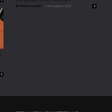
Bill Mathioudakis
-
5 Σεπτεμβρίου 2022
0
ο
0