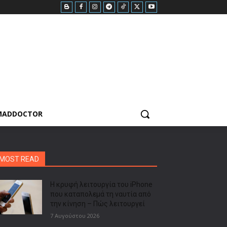
MADDOCTOR
MOST READ
Η κρυφή λειτουργία του iPhone
που καταπολεμά τη ναυτία από
την κίνηση – Πώς λειτουργεί
7 Αυγούστου 2026