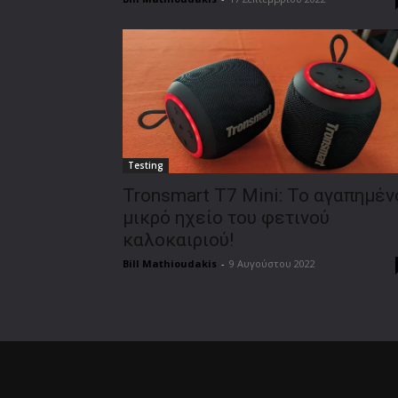
Testing
Tronsmart T7 Mini: Το αγαπημέν
μικρό ηχείο του φετινού
καλοκαιριού!
Bill Mathioudakis
-
9 Αυγούστου 2022