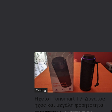
Testing
Ηχείο Tronsmart T7: Δυνατός
ήχος και μεγάλη φορητότητα!
Bill Mathioudakis
-
17 Σεπτεμβρίου 2022