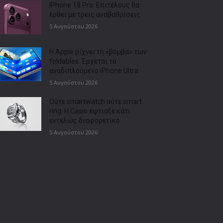
IPhone 18 Pro: Επιτέλους θα
έρθει με τρεις αναβαθμίσεις
5 Αυγούστου 2026
Η Apple ρίχνει τη «βόμβα» των
foldables: Έρχεται το
αναδιπλούμενο iPhone Ultra
5 Αυγούστου 2026
Ούτε smartwatch ούτε smart
ring: Η Casio έφτιαξε κάτι
εντελώς διαφορετικό
5 Αυγούστου 2026