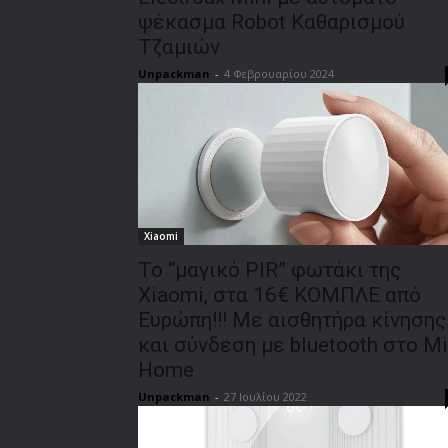
ψέκασμα Robot Καθαρισμού
Τζαμιών
Unpackman
-
4 Φεβρουαρίου 2024
Xiaomi
To “μαγικό PIR” φωτάκι της
Xiaomi, στα 16€ ΚΟΜΠΛΕ από
Ευρώπη!!! Με αισθητήρα κίνησης
και σύνδεση με bluetooth στο Mi
Home
Unpackman
-
27 Ιουλίου 2022