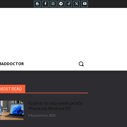
MADDOCTOR
MOST READ
Έρχεται το copy-paste μεταξύ
iPhone και Windows PC!
5 Αυγούστου 2026