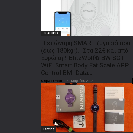
EU ΑΓΟΡΕΣ
H επώνυμη SMART ζυγαριά σου
(έως 180kgr)… Στα 22€ και από
Ευρώπη!!! BlitzWolf® BW-SC1
WiFi Smart Body Fat Scale APP
Control BMI Data...
Unpackman
-
21 Μαρτίου 2022
Testing