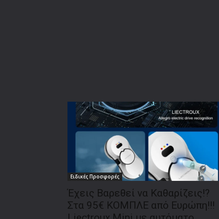
Ειδικές Προσφορές
Έχεις Βαρεθεί να Καθαρίζεις!?
Στα 95€ ΚΟΜΠΛΕ από Ευρώπη!!!
Liectroux Mini με αυτόματο