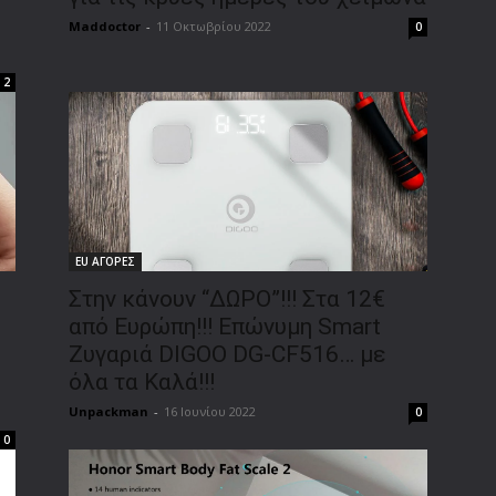
Maddoctor
-
11 Οκτωβρίου 2022
0
2
EU ΑΓΟΡΕΣ
Στην κάνουν “ΔΩΡΟ”!!! Στα 12€
από Ευρώπη!!! Επώνυμη Smart
Ζυγαριά DIGOO DG-CF516… με
όλα τα Καλά!!!
Unpackman
-
16 Ιουνίου 2022
0
0