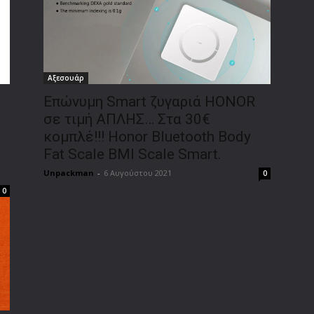
Αξεσουάρ
Επώνυμη Smart ζυγαριά HONOR
σε τιμή ΑΠΛΗΣ… Στα 30€
κομπλέ!!! Honor Bluetooth Body
Fat Scale BMI Scale Smart.
Unpackman
-
6 Αυγούστου 2021
0
0