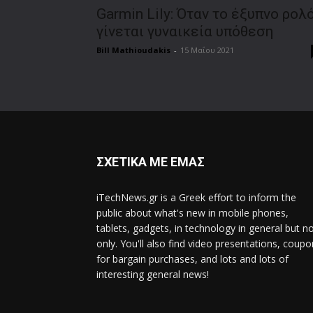
Garmin Lily: Όταν το έξυπνο ρολ
γίνεται γυναικεία υπόθεση
Bill Mathioudakis
-
15 Μαΐου 2021
ΣΧΕΤΙΚΑ ΜΕ ΕΜΑΣ
iTechNews.gr is a Greek effort to inform the
public about what's new in mobile phones,
tablets, gadgets, in technology in general but n
only. You'll also find video presentations, coup
for bargain purchases, and lots and lots of
interesting general news!