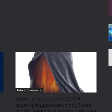
Ειδικές Προσφορές
Αποκτήστε με μόλις 22.61€
φορητή θερμαινόμενη κουβέρτα
για τις κρύες ημέρες του χειμώνα