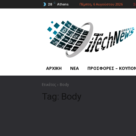
C
Πέμπτη, 6 Αυγούστου 2026
Σ
28
Athens
ΑΡΧΙΚΗ
ΝΕΑ
ΠΡΟΣΦΟΡΕΣ – ΚΟΥΠΟ
Ετικέτες
Body
Tag:
Body