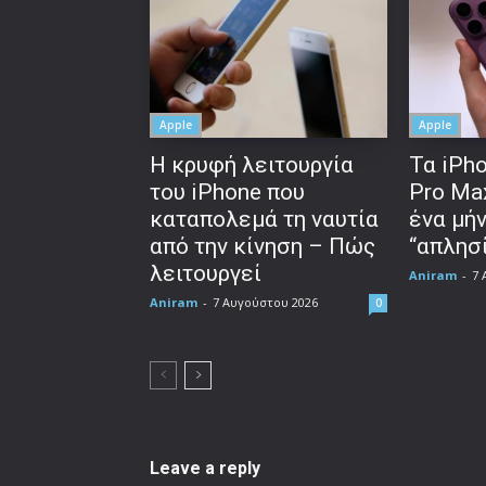
Apple
Apple
Η κρυφή λειτουργία
Τα iPho
του iPhone που
Pro Ma
καταπολεμά τη ναυτία
ένα μή
από την κίνηση – Πώς
“απλησί
λειτουργεί
Aniram
-
7 
Aniram
-
7 Αυγούστου 2026
0
Leave a reply