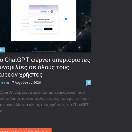
ΕΑ
ο ChatGPT φέρνει απεριόριστες
υνομιλίες σε όλους τους
ωρεάν χρήστες
niram
-
7 Αυγούστου 2026
0
 OpenAI, σύμφωνα με επίσημη ανακοίνωση που
κλοφόρησε πριν από λίγες ώρες, αφαιρεί τα όρια
η συνομιλία για όλους τους χρήστες του ChatGPT
α...