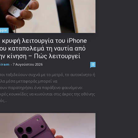
pple
 κρυφή λειτουργία του iPhone
ου καταπολεμά τη ναυτία από
ην κίνηση – Πώς λειτουργεί
niram
-
7 Αυγούστου 2026
0
οι ταξιδεύουν συχνά με το μετρό, το αυτοκίνητο ή
λα μέσα μεταφοράς μπορεί να
ουν παρατηρήσει ένα παράξενο φαινόμενο:
κρές κουκκίδες να κινούνται στις άκρες της οθόνης
ός...