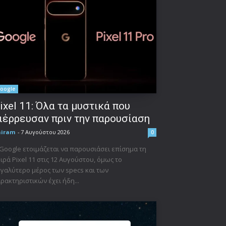
oogle
ixel 11: Όλα τα μυστικά που
ιέρρευσαν πριν την παρουσίαση
niram
-
7 Αυγούστου 2026
0
Google ετοιμάζεται να παρουσιάσει επίσημα τη
ιρά Pixel 11 στις 12 Αυγούστου, όμως το
γαλύτερο μέρος των specs και των
ρακτηριστικών έχει ήδη...