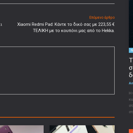
Επόμενο άρθρο
ι
Xiaomi Redmi Pad: Κάντε το δικό σας με 223,55 €
ΤΕΛΙΚΗ με το κουπόνι μας από το Hekka.
Ν
Τ
σ
δ
A
Η
κυ
στ
στ