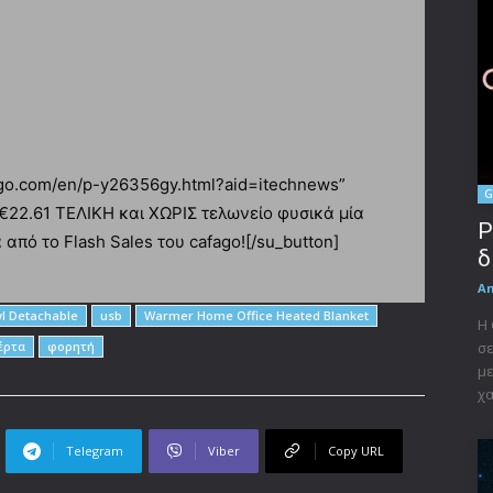
ago.com/en/p-y26356gy.html?aid=itechnews”
G
 €22.61 ΤΕΛΙΚΗ και ΧΩΡΙΣ τελωνείο φυσικά μία
P
πό το Flash Sales του cafago![/su_button]
δ
A
l Detachable
usb
Warmer Home Office Heated Blanket
Η 
έρτα
φορητή
σε
με
χα
Telegram
Viber
Copy URL