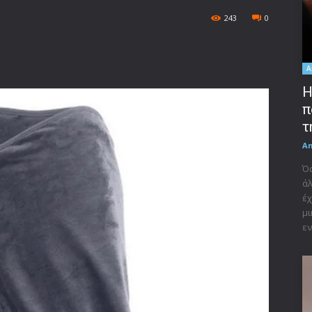
243
0
A
Η
π
τ
A
Όσ
άλ
έχ
μι
εν