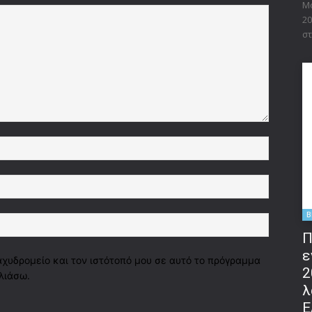
Μο
20
στ
Όνομα:*
Email:*
B
Ιστοσελί
Π
ε
αχυδρομείο και τον ιστότοπό μου σε αυτό το πρόγραμμα
2
λιάσω.
λ
Ε