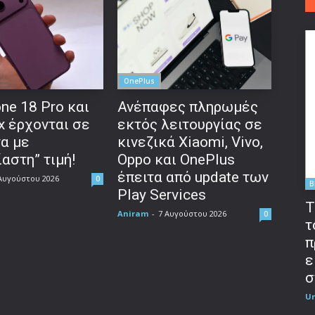
OnePlus
ne 18 Pro και
Ανέπαφες πληρωμές
x έρχονται σε
εκτός λειτουργίας σε
να με
κινεζικά Xiaomi, Vivo,
αστη” τιμή!
Oppo και OnePlus
έπειτα από update των
Αυγούστου 2026
0
B
Play Services
T
Aniram
-
7 Αυγούστου 2026
0
τ
π
ε
σ
U