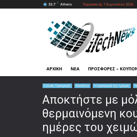
C
Παρασκευή, 7 Αυγούστου 2026
32.7
Athens
ΑΡΧΙΚΗ
ΝΕΑ
ΠΡΟΣΦΟΡΕΣ – ΚΟΥΠΟ
Ειδικές Προσφορές
Κουπόνια
Η προσφορά της ημέρας
Ν
Αποκτήστε με μό
θερμαινόμενη κου
ημέρες του χειμ