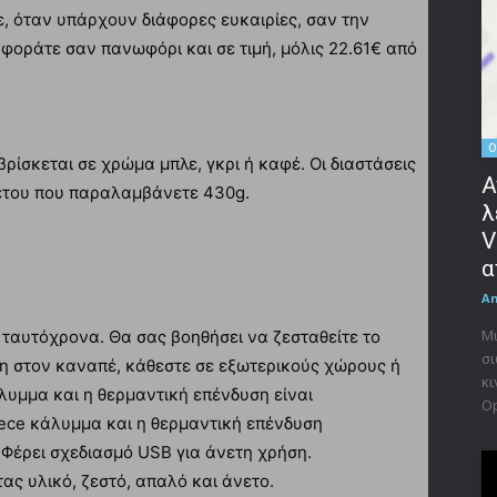
ε, όταν υπάρχουν διάφορες ευκαιρίες, σαν την
φοράτε σαν πανωφόρι και σε τιμή, μόλις 22.61€ από
O
ίσκεται σε χρώμα μπλε, γκρι ή καφέ. Οι διαστάσεις
Α
ακέτου που παραλαμβάνετε 430g.
λ
V
α
A
Μι
 ταυτόχρονα. Θα σας βοηθήσει να ζεσταθείτε το
σι
η στον καναπέ, κάθεστε σε εξωτερικούς χώρους ή
κι
άλυμμα και η θερμαντική επένδυση είναι
Op
ece κάλυμμα και η θερμαντική επένδυση
Φέρει σχεδιασμό USB για άνετη χρήση.
ας υλικό, ζεστό, απαλό και άνετο.