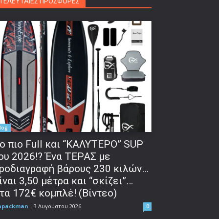
ΤΕΛΕΥΤΑΙΕΣ ΠΡΟΣΦΟΡΕΣ
log
o πιο Full και “ΚΑΛΥΤΕΡΟ” SUP
ου 2026!? Ένα ΤΕΡΑΣ με
ροδιαγραφή βάρους 230 κιλών…
ίναι 3,50 μέτρα και “σκίζει”…
τα 172€ κομπλέ! (Βίντεο)
npackman
-
3 Αυγούστου 2026
0