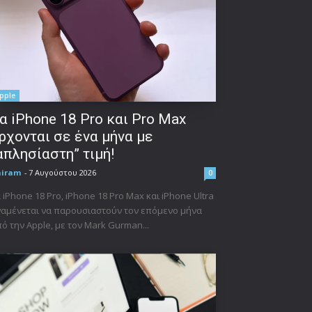
pple
α iPhone 18 Pro και Pro Max
ρχονται σε ένα μήνα με
απλησίαστη” τιμή!
niram
-
7 Αυγούστου 2026
0
 iPhone 18 Pro, iPhone 18 Pro Max και iPhone Ultra
αμένεται να παρουσιαστούν τον επόμενο μήνα
ό την Apple, με τον Mark Gurman...