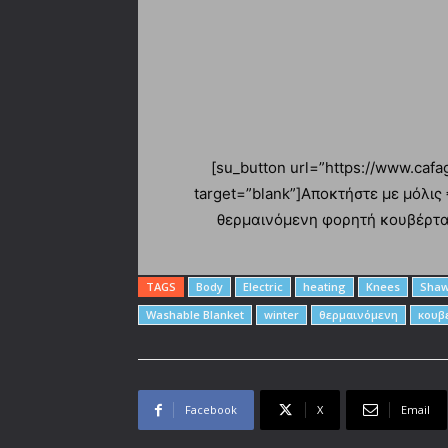
[su_button url=”https://www.caf
target=”blank”]Αποκτήστε με μόλις
θερμαινόμενη φορητή κουβέρτα α
TAGS
Body
Electric
heating
Knees
Shaw
Washable Blanket
winter
θερμαινόμενη
κουβ
Facebook
X
Email