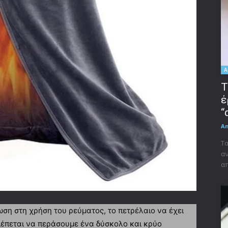
A
Τ
έ
“
A
Τα
αν
απ
ωση στη χρήση του ρεύματος, το πετρέλαιο να έχει
λέπεται να περάσουμε ένα δύσκολο και κρύο