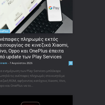
nePlus
νέπαφες πληρωμές εκτός
ειτουργίας σε κινεζικά Xiaomi,
ivo, Oppo και OnePlus έπειτα
πό update των Play Services
niram
-
7 Αυγούστου 2026
0
α ενημέρωση των Play Services μπλόκαρε
ωπηλά τις ανέπαφες πληρωμές στα κινητά με
νεζική ROM, αφήνοντας κατόχους Xiaomi, Vivo,
po και OnePlus να το...