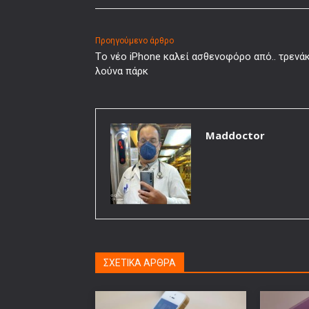
Προηγούμενο άρθρο
Τo νέο iPhone καλεί ασθενοφόρο από.. τρενάκ
λούνα πάρκ
Maddoctor
ΣΧΕΤΙΚΑ ΑΡΘΡΑ