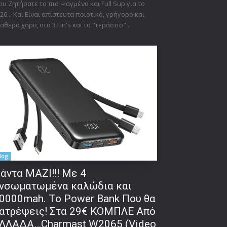
υ Ζητήσατε το πιο Ψαγμένο και Full Sup για το
26... Και Είναι απίστευτα ποιοτικό, γρήγορο και
αθερό χάρις στα 3 Fin's και το "τεράστιο"...
log
δα:
άντα ΜΑΖΙ!!! Με 4
νσωματωμένα καλώδια και
0000mah. Το Power Bank Που θα
ατρέψεις! Στα 29€ ΚΟΜΠΛΕ Από
ΛΛΑΔΑ…Charmast W2065 (Video