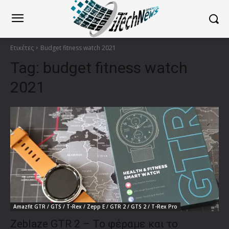
Ετικέτες
Budget fitness watch 2021
Tag:
budget fitness watch
2021
Amazfit GTR / GTS / T-Rex / Zepp E / GTR 2 / GTS 2 / T-Rex Pro
Zeblaze GTR 2 – Το φέραμε και το