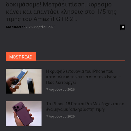
δοκιμάσαμε! Μετράει πίεση, κορεσμό
κάνει και απαντάει κλήσεις στο 1/5 της
τιμής του Amazfit GTR 2!...
Maddoctor
-
26 Μαρτίου 2022
0
MOST READ
Η κρυφή λειτουργία του iPhone που
καταπολεμά τη ναυτία από την κίνηση –
Πώς λειτουργεί
7 Αυγούστου 2026
Τα iPhone 18 Pro και Pro Max έρχονται σε
ένα μήνα με “απλησίαστη” τιμή!
7 Αυγούστου 2026