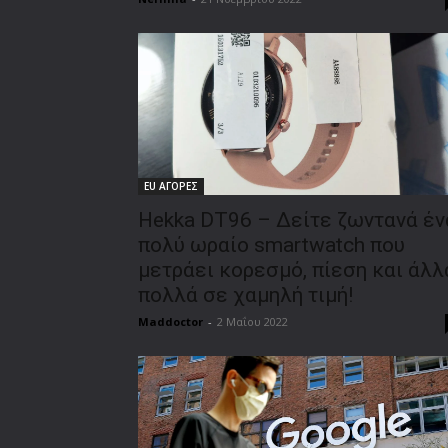
EU ΑΓΟΡΕΣ
Hekka DT96 – Δείτε ζωντανά έν
πολύ ωραίο smartwatch που
μετράει κορεσμό, πίεση και άλλ
πολλά σε χαμηλή τιμή!
Maddoctor
-
2 Μαΐου 2022