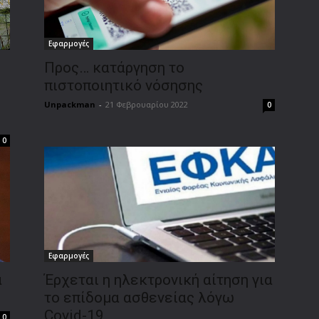
Εφαρμογές
Προς… κατάργηση το
πιστοποιητικό νόσησης
Unpackman
-
21 Φεβρουαρίου 2022
0
0
Εφαρμογές
α
Έρχεται η ηλεκτρονική αίτηση για
το επίδομα ασθενείας λόγω
Covid-19
0