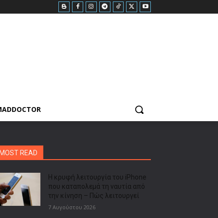
MADDOCTOR
MOST READ
Η κρυφή λειτουργία του iPhone
που καταπολεμά τη ναυτία από
την κίνηση – Πώς λειτουργεί
7 Αυγούστου 2026