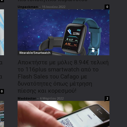
Unpackman
-
15 Ιουνίου 2022
0
Wearable/Smartwatch
α
Αποκτήστε με μόλις 8.94€ τελική
το 116plus smartwatch από το
α
Flash Sales του Cafago με
δυνατότητες όπως μέτρηση
πίεσης και κορεσμού!
0
Maddoctor
-
6 Μαρτίου 2022
2