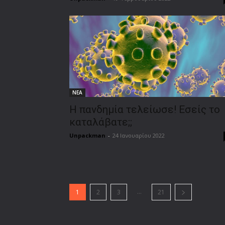
ΝΕΑ
Η πανδημία τελείωσε! Εσείς το
καταλάβατε;;
Unpackman
-
24 Ιανουαρίου 2022
...
1
2
3
21