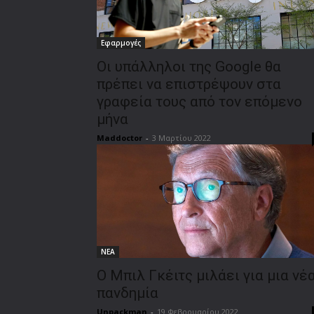
Εφαρμογές
Οι υπάλληλοι της Google θα
πρέπει να επιστρέψουν στα
γραφεία τους από τον επόμενο
μήνα
Maddoctor
-
3 Μαρτίου 2022
ΝΕΑ
Ο Μπιλ Γκέιτς μιλάει για μια νέ
πανδημία
Unpackman
-
19 Φεβρουαρίου 2022