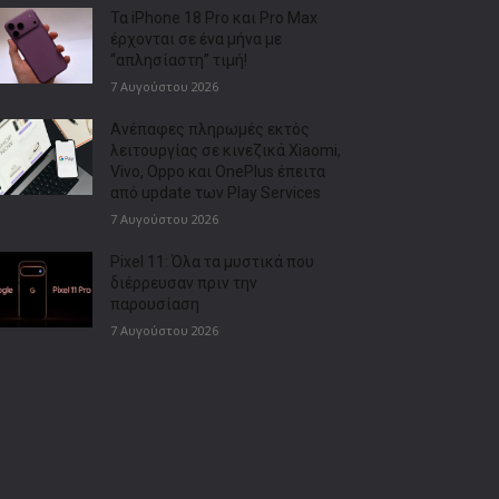
Τα iPhone 18 Pro και Pro Max
έρχονται σε ένα μήνα με
“απλησίαστη” τιμή!
7 Αυγούστου 2026
Ανέπαφες πληρωμές εκτός
λειτουργίας σε κινεζικά Xiaomi,
Vivo, Oppo και OnePlus έπειτα
από update των Play Services
7 Αυγούστου 2026
Pixel 11: Όλα τα μυστικά που
διέρρευσαν πριν την
παρουσίαση
7 Αυγούστου 2026