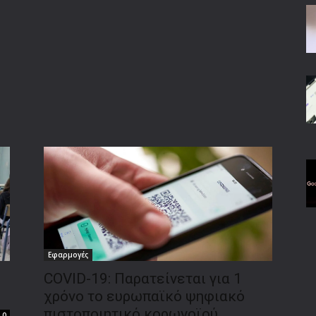
Εφαρμογές
COVID-19: Παρατείνεται για 1
χρόνο το ευρωπαϊκό ψηφιακό
πιστοποιητικό κορωνοϊού
0