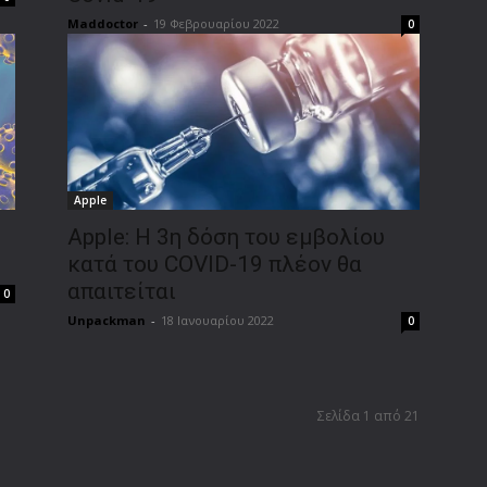
Maddoctor
-
19 Φεβρουαρίου 2022
0
Apple
Apple: Η 3η δόση του εμβολίου
κατά του COVID-19 πλέον θα
απαιτείται
0
Unpackman
-
18 Ιανουαρίου 2022
0
Σελίδα 1 από 21