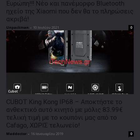
Ευρώπη!!! Nέο και πανέμορφο Bluetooth
ηχείο της Xiaomi που δεν θα το πληρώσεις
ακριβά!
Unpackman
-
10 Ιουλίου 2021
0
Cubot
CUBOT King Kong IP68 – Αποκτήστε το
ανθεκτικό αυτό κινητό με μόλις 83.99€
τελική τιμή με το κουπόνι μας από το
Cafago, ΧΩΡΙΣ τελωνείο!
Maddoctor
-
16 Ιανουαρίου 2019
0