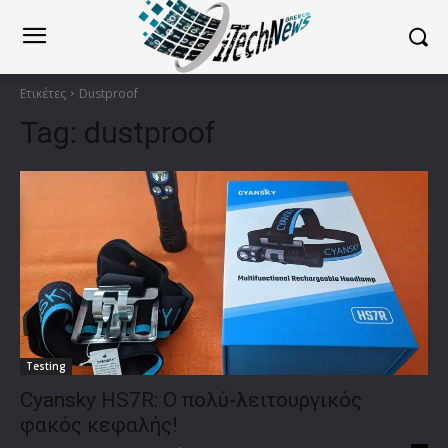
Ετικέτες
Dustproof
Tag:
dustproof
Testing
Cyansky HS7R: Ο πολύ-λειτουργικός
φακός κεφαλής!