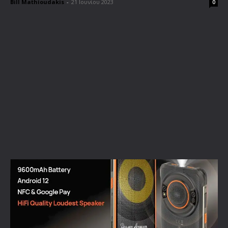
Bill Mathioudakis
-
21 Ιουνίου 2023
0