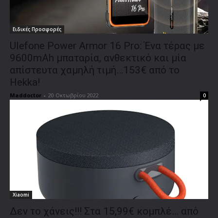
Ειδικές Προσφορές
Ulefone Power Armor 16 Pro: Ένα τέρας με
9600mAh μπαταρία, ανθεκτικό και μία
απίστευτα χαμηλή τιμή…153€ από το
Hekka!
Maddoctor
-
20 Οκτωβρίου 2022
0
Xiaomi
Δεν το χάνεις!!! Στα 15,99€ κομπλέ… από