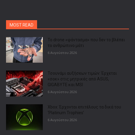
MOST READ
Το drone «φάντασμα» που δεν το βλέπει
το ανθρώπινο μάτι
6 Αυγούστου 2026
Τσουνάμι αυξήσεων τιμών: Έρχεται
«σοκ» στις μητρικές από ASUS,
GIGABYTE και MSI
6 Αυγούστου 2026
Xbox: Έρχονται επιτέλους τα δικά του
‘Platinum Trophies’
6 Αυγούστου 2026