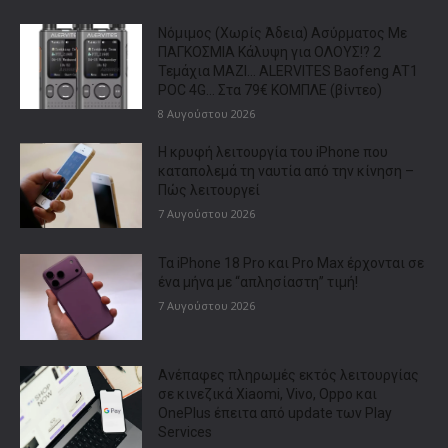
Νόμιμος (Χωρίς Άδεια) Ασύρματος Με
ΠΑΓΚΟΣΜΙΑ Κάλυψη για ΟΛΟΥΣ!? 2
Τεμάχια ΜΑΖΙ… ALERVITES Baofeng AT1
POC 4G… Στα 79€ ΚΟΜΠΛΕ (βίντεο)
8 Αυγούστου 2026
Η κρυφή λειτουργία του iPhone που
καταπολεμά τη ναυτία από την κίνηση –
Πώς λειτουργεί
7 Αυγούστου 2026
Τα iPhone 18 Pro και Pro Max έρχονται σε
ένα μήνα με “απλησίαστη” τιμή!
7 Αυγούστου 2026
Ανέπαφες πληρωμές εκτός λειτουργίας
σε κινεζικά Xiaomi, Vivo, Oppo και
OnePlus έπειτα από update των Play
Services