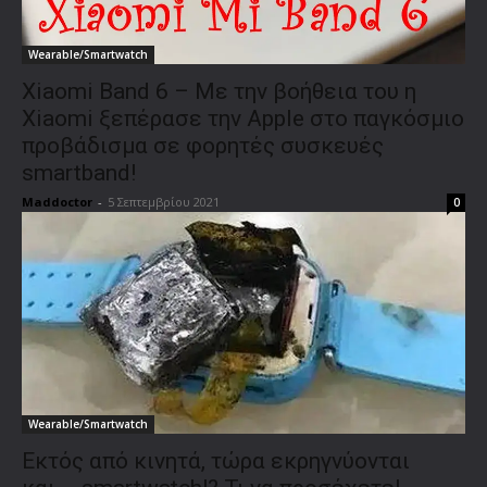
Wearable/Smartwatch
Xiaomi Band 6 – Με την βοήθεια του η
Xiaomi ξεπέρασε την Apple στο παγκόσμιο
προβάδισμα σε φορητές συσκευές
smartband!
Maddoctor
-
5 Σεπτεμβρίου 2021
0
Wearable/Smartwatch
Εκτός από κινητά, τώρα εκρηγνύονται