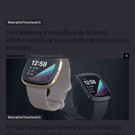
Wearable/Smartwatch
Το Facebook ετοιμάζει ένα Android
έξυπνο ρολόι με κοινωνική και γυμναστική
εστίαση!
Maddoctor
-
13 Φεβρουαρίου 2021
0
Wearable/Smartwatch
Η Fitbit αποσύρει παγκοσμίως την σειρά
Sense λόγο προβλήματος στον αισθητήρα