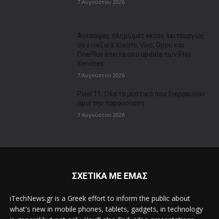
7 Αυγούστου 2026
Ανέπαφες πληρωμές εκτός λειτουργίας
σε κινεζικά Xiaomi, Vivo, Oppo και
OnePlus έπειτα από update των Play
Services
7 Αυγούστου 2026
Pixel 11: Όλα τα μυστικά που διέρρευσαν
πριν την παρουσίαση
7 Αυγούστου 2026
ΣΧΕΤΙΚΑ ΜΕ ΕΜΑΣ
iTechNews.gr is a Greek effort to inform the public about
what's new in mobile phones, tablets, gadgets, in technology