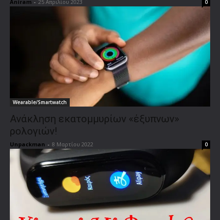
Aniram
-
25 Απριλίου 2023
0
Wearable/Smartwatch
Ανάκληση εκατομμυρίων «έξυπνων»
ρολογιών!
Unpackman
-
8 Μαρτίου 2022
0