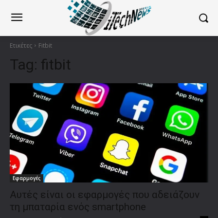
Ετικέτες
Fitbit
Tag:
fitbit
Εφαρμογές
Αυτές είναι οι εφαρμογές που αδειάζουν
τη μπαταρία ενός smartphone