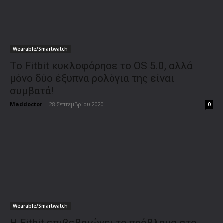
Wearable/Smartwatch
Το Fitbit κυκλοφόρησε το OS 5.0, αλλά
μόνο δύο έξυπνα ρολόγια της είναι
συμβατά!
Maddoctor
-
28 Σεπτεμβρίου 2020
0
Wearable/Smartwatch
Η Fitbit επιβεβαιώνει το πρόβλημα στο