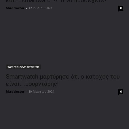
και…..smartwatch!? Τι να προσέχετε!
Maddoctor
-
12 Ιουλίου 2021
0
Wearable/Smartwatch
Smartwatch μαρτύρησε ότι ο κατοχός του
είναι….μουρντάρης!
Maddoctor
-
19 Μαρτίου 2021
0