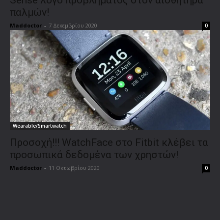
παλμών!
Maddoctor
-
7 Δεκεμβρίου 2020
0
Wearable/Smartwatch
Προσοχή!!! WatchFace στο Fitbit κλέβει τα
προσωπικά δεδομένα των χρηστών!
Maddoctor
-
11 Οκτωβρίου 2020
0