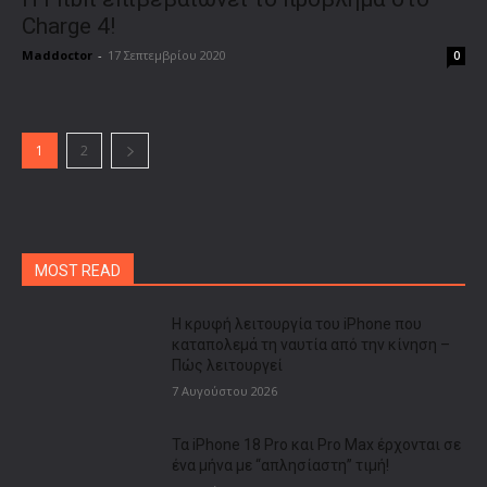
Charge 4!
Maddoctor
-
17 Σεπτεμβρίου 2020
0
1
2
MOST READ
Η κρυφή λειτουργία του iPhone που
καταπολεμά τη ναυτία από την κίνηση –
Πώς λειτουργεί
7 Αυγούστου 2026
Τα iPhone 18 Pro και Pro Max έρχονται σε
ένα μήνα με “απλησίαστη” τιμή!