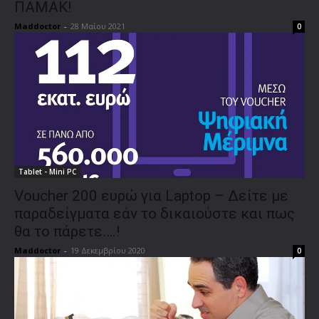
ΠΑΜΑΚ!
Maddoctor
-
28 Μαΐου 2021
0
Tablet - Mini PC
Voucher 200 ευρώ για Laptop – Δείτε με
παραδείγματα εάν το δικαιούστε και πως
θα το πάρετε….!
Maddoctor
-
19 Δεκεμβρίου 2020
0