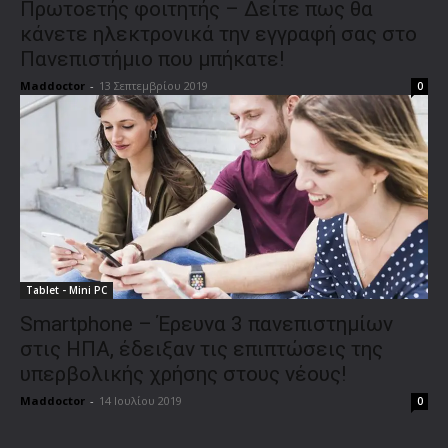
Πρωτοετής φοιτητής – Δείτε πως θα
κάνετε ηλεκτρονικά την εγγραφή σας στο
Πανεπιστήμιο που μπήκατε!
Maddoctor
-
13 Σεπτεμβρίου 2019
0
Tablet - Mini PC
Smartphone – Έρευνα 3 πανεπιστημίων
στις ΗΠΑ, έδειξαν τις επιπτώσεις της
υπερβολικής χρήσης στους νέους!
Maddoctor
-
14 Ιουλίου 2019
0