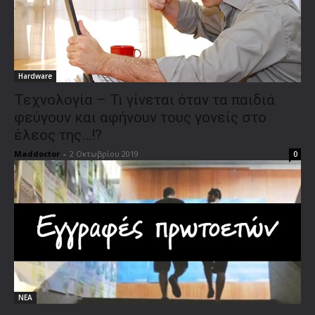
Hardware
Τεχνολογία – Τι γίνεται όταν τα παιδιά
φεύγουν και αφήνουν τους γονείς στο
έλεος της…!?
Maddoctor
-
2 Οκτωβρίου 2019
0
ΝΕΑ