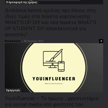
Η προσφορά της ημέρας
Διπλάσια λεπτά ομιλίας προ όλους στις
ίδιες τιμές στα πακέτα καρτοκινητής
WHAT’S UP DIY και νέα πακέτα WHAT’S
UP STUDENT DIY αποκλειστικά για
φοιτητές!
Maddoctor
-
30 Ιουνίου 2021
0
Εφαρμογές
YouInfluencer – Το πρώτο….φροντιστήριο
για social media από φοιτητές του