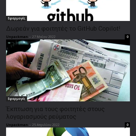
Εφαρμογές
Δωρεάν για φοιτητές το GitHub Copilot!
Unpackman
-
27 Μαΐου 2022
0
Εφαρμογές
Έκπτωση για τους φοιτητές στους
λογαριασμούς ρεύματος
Unpackman
-
25 Απριλίου 2022
0