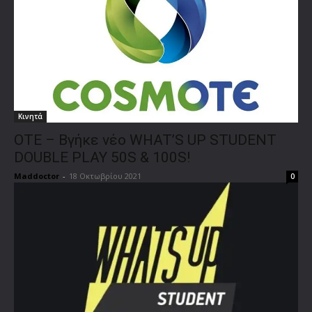
Κινητά
ΟΤΕ – Βγήκε νέο WHAT’S UP STUDENT
DOUBLE PLAY 50S & 100S!
Maddoctor
-
18 Οκτωβρίου 2021
0