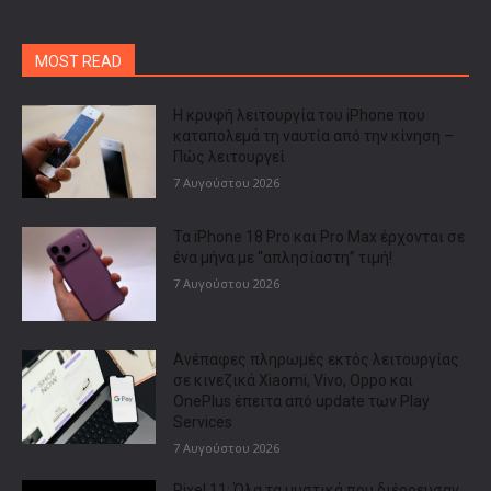
MOST READ
Η κρυφή λειτουργία του iPhone που
καταπολεμά τη ναυτία από την κίνηση –
Πώς λειτουργεί
7 Αυγούστου 2026
Τα iPhone 18 Pro και Pro Max έρχονται σε
ένα μήνα με “απλησίαστη” τιμή!
7 Αυγούστου 2026
Ανέπαφες πληρωμές εκτός λειτουργίας
σε κινεζικά Xiaomi, Vivo, Oppo και
OnePlus έπειτα από update των Play
Services
7 Αυγούστου 2026
Pixel 11: Όλα τα μυστικά που διέρρευσαν