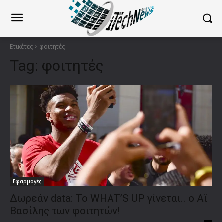
Ετικέτες
φοιτητές
Tag:
φοιτητές
Εφαρμογές
Δωρεάν data: Το WHAT’S UP γίνεται.. ο Αϊ
Βασίλης των φοιτητών!