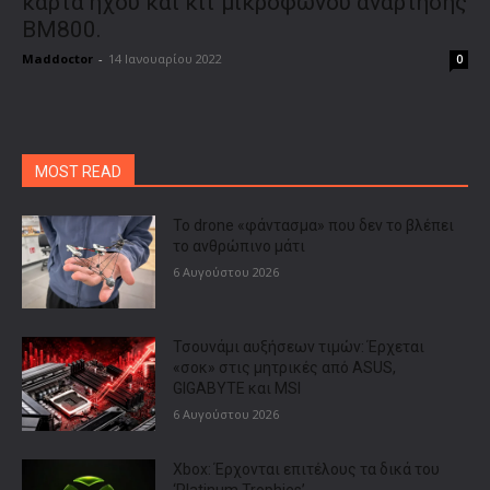
κάρτα ήχου και κιτ μικροφώνου ανάρτησης
BM800.
Maddoctor
-
14 Ιανουαρίου 2022
0
MOST READ
Το drone «φάντασμα» που δεν το βλέπει
το ανθρώπινο μάτι
6 Αυγούστου 2026
Τσουνάμι αυξήσεων τιμών: Έρχεται
«σοκ» στις μητρικές από ASUS,
GIGABYTE και MSI
6 Αυγούστου 2026
Xbox: Έρχονται επιτέλους τα δικά του
‘Platinum Trophies’