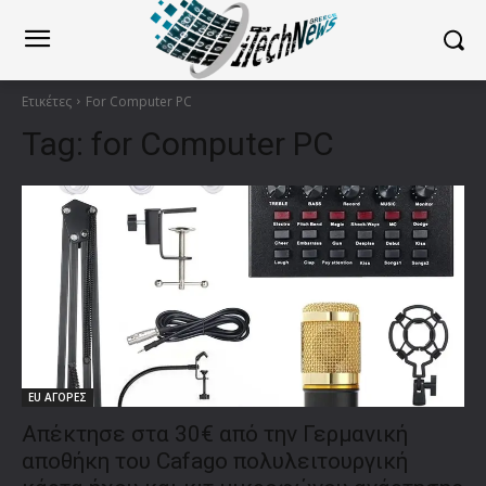
Ετικέτες
For Computer PC
Tag:
for Computer PC
EU ΑΓΟΡΕΣ
Απέκτησε στα 30€ από την Γερμανική
αποθήκη του Cafago πολυλειτουργική