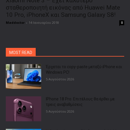
Xiaomi Note 3 – Έχει καλύτερο
σταθεροποιητή εικόνας από Huawei Mate
10 Pro, iPhoneX και Samsung Galaxy S8!
Maddoctor
-
14 Ιανουαρίου 2018
0
MOST READ
Έρχεται το copy-paste μεταξύ iPhone και
Windows PC!
5 Αυγούστου 2026
IPhone 18 Pro: Επιτέλους θα έρθει με
τρεις αναβαθμίσεις
5 Αυγούστου 2026