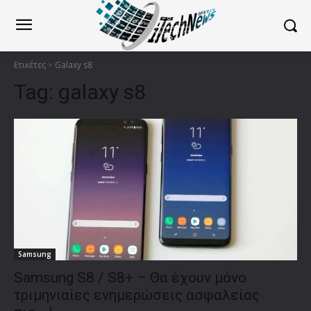
Ετικέτες
Galaxy s8
Tag:
galaxy s8
Samsung
Samsung S8 / S8+ – Θα έχουν μόνο
τριμηνιαίες ενημερώσεις ασφαλείας