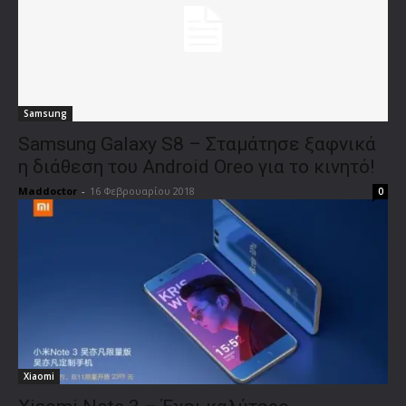
Samsung
Samsung Galaxy S8 – Σταμάτησε ξαφνικά
η διάθεση του Android Oreo για το κινητό!
Maddoctor
-
16 Φεβρουαρίου 2018
0
Xiaomi