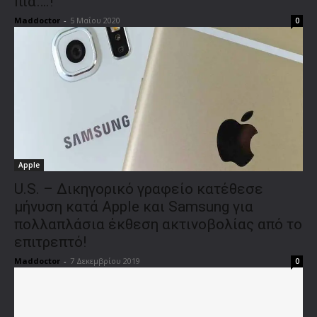
πια….!
Maddoctor
-
5 Μαΐου 2020
0
Apple
U.S. – Δικηγορικό γραφείο κατέθεσε
μήνυση κατά Apple και Samsung για
πολλαπλάσια έκθεση ακτινοβολίας από το
επιτρεπτό!
Maddoctor
-
7 Δεκεμβρίου 2019
0