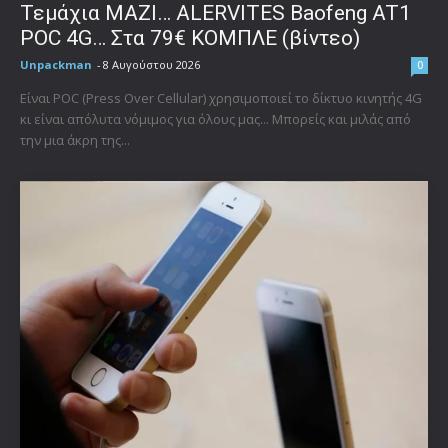
Τεμάχια ΜΑΖΙ… ALERVITES Baofeng AT1
POC 4G… Στα 79€ ΚΟΜΠΛΕ (βίντεο)
Unpackman
-
8 Αυγούστου 2026
0
Είναι POC (Press Over Cellular) χρησιμοποιεί το δίκτυο κινητής 4G
κι είναι απόλυτα νόμιμος για όλους μας... Μπορείς και μιλάς από
την μια άκρη της...