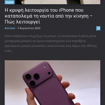
Apple
Η κρυφή λειτουργία του iPhone που
καταπολεμά τη ναυτία από την κίνηση –
Πώς λειτουργεί
Aniram
-
7 Αυγούστου 2026
0
Όσοι ταξιδεύουν συχνά με το μετρό, το αυτοκίνητο ή άλλα μέσα
μεταφοράς μπορεί να έχουν παρατηρήσει ένα παράξενο
φαινόμενο: μικρές κουκκίδες να κινούνται στις άκρες της οθόνης
ενός...