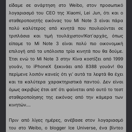
είδαμε σε ανάρτηση στο Weibo, στον προσωπικό
λογαριασμό του CEO της Xiaomi, Lei Jun, ότι και ο
σταθεροποιητής εικόνας του Mi Note 3 είναι πάρα
πολύ καλύτερος από κινητά που πουλιούνται σε
τριπλάσια και τιμή τουλάχιστον!
Κατ΄αρχάς, όπως
είπαμε το Mi Note 3 είναι πολύ πιο οικονομική
επιλογή από τα υπόλοιπα τρία κινητά που θα δούμε.
Έτσι ενώ το Mi Note 3 στην Κίνα κοστίζει από 1999
γουάν, το iPhoneX ξεκινάει από 8388 γουάν! Θα
περίμενε λοιπόν κανείς ότι γι’ αυτά τα λεφτά θα έχει
και τα καλύτερα χαρακτηριστικά παντού. Δεν είναι
όμως ακριβώς έτσι απ’ ότι φαίνεται από αυτό το τεστ
σταθεροποίησης της εικόνας από την κάμερα των
κινητών….
Πριν από λίγες ημέρες, ανέβασε στον λογαριασμό
του στο Weibo, ο blogger Ice Universe, ένα βίντεο