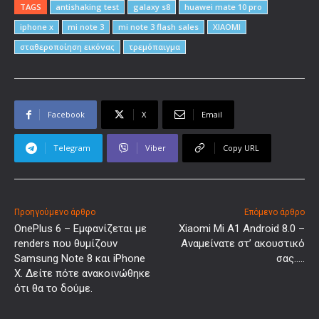
TAGS
antishaking test
galaxy s8
huawei mate 10 pro
iphone x
mi note 3
mi note 3 flash sales
XIAOMI
σταθεροποίηση εικόνας
τρεμόπαιγμα
Facebook
X
Email
Telegram
Viber
Copy URL
Προηγούμενο άρθρο
Επόμενο άρθρο
OnePlus 6 – Εμφανίζεται με
Xiaomi Mi A1 Android 8.0 –
renders που θυμίζουν
Αναμείνατε στ’ ακουστικό
Samsung Note 8 και iPhone
σας…..
X. Δείτε πότε ανακοινώθηκε
ότι θα το δούμε.