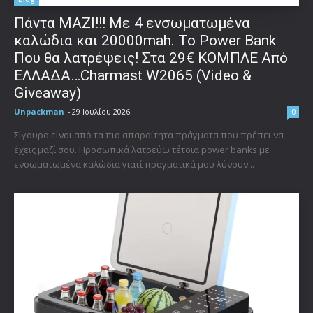
Πάντα ΜΑΖΙ!!! Με 4 ενσωματωμένα
καλώδια και 20000mah. Το Power Bank
Που θα λατρέψεις! Στα 29€ ΚΟΜΠΛΕ Από
ΕΛΛΑΔΑ…Charmast W2065 (Video &
Giveaway)
Unpackman
-
29 Ιουλίου 2026
0
Σίγουρα είναι από τα πιο απαραίτητα πράγματα που πρέπει να
έχεις μαζί σου. Προσωπικά λατρεύω τέτοια power banks με
ενσωματωμένα καλώδια γιατί πραγματικά μου λύνουν...