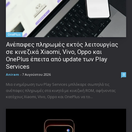
OnePlus
Ανέπαφες πληρωμές εκτός λειτουργίας
σε κινεζικά Xiaomi, Vivo, Oppo και
OnePlus έπειτα από update των Play
Services
Aniram
-
7 Αυγούστου 2026
0
Μια ενημέρωση των Play Services μπλόκαρε σιωπηλά τις
ανέπαφες πληρωμές στα κινητά με κινεζική ROM, αφήνοντας
κατόχους Xiaomi, Vivo, Oppo και OnePlus να το...