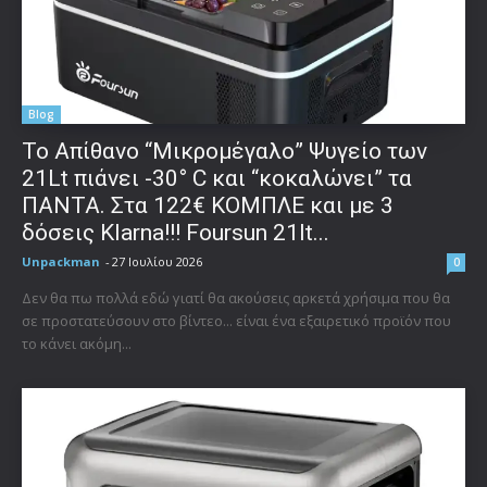
Blog
Το Απίθανο “Μικρομέγαλο” Ψυγείο των
21Lt πιάνει -30° C και “κοκαλώνει” τα
ΠΑΝΤΑ. Στα 122€ ΚΟΜΠΛΕ και με 3
δόσεις Klarna!!! Foursun 21lt...
Unpackman
-
27 Ιουλίου 2026
0
Δεν θα πω πολλά εδώ γιατί θα ακούσεις αρκετά χρήσιμα που θα
σε προστατεύσουν στο βίντεο... είναι ένα εξαιρετικό προϊόν που
το κάνει ακόμη...