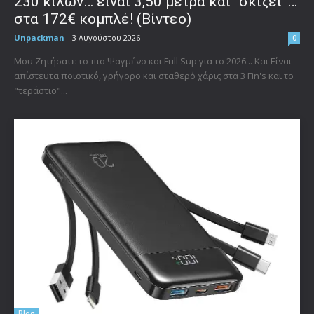
230 κιλών… είναι 3,50 μέτρα και “σκίζει”…
στα 172€ κομπλέ! (Βίντεο)
Unpackman
-
3 Αυγούστου 2026
0
Μου Ζητήσατε το πιο Ψαγμένο και Full Sup για το 2026... Και Είναι
απίστευτα ποιοτικό, γρήγορο και σταθερό χάρις στα 3 Fin's και το
"τεράστιο"...
Blog