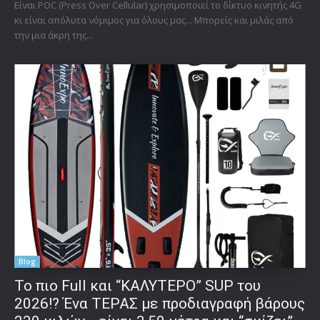
Είναι POC (Press Over Cellular) χρησιμοποιεί το δίκτυο κινητής 4G
κι είναι απόλυτα νόμιμος για όλους μας... Μπορείς και μιλάς από
την μια άκρη της...
Blog
To πιο Full και “ΚΑΛΥΤΕΡΟ” SUP του
2026!? Ένα ΤΕΡΑΣ με προδιαγραφή βάρους