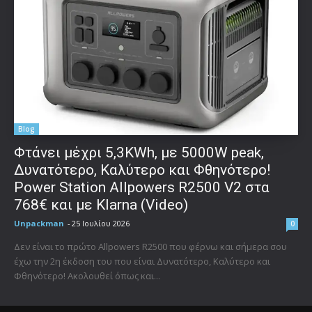
Blog
Φτάνει μέχρι 5,3KWh, με 5000W peak,
Δυνατότερο, Καλύτερο και Φθηνότερο!
Power Station Allpowers R2500 V2 στα
768€ και με Klarna (Video)
Unpackman
-
25 Ιουλίου 2026
0
Δεν είναι το πρώτο Allpowers R2500 που φέρνω και σήμερα σου
έχω την 2η έκδοση του που είναι Δυνατότερο, Καλύτερο και
Φθηνότερο! Ακολουθεί όπως και...