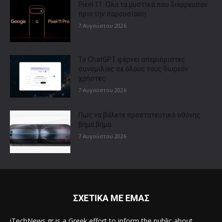
Pixel 11: Όλα τα μυστικά που διέρρευσαν
πριν την παρουσίαση
7 Αυγούστου 2026
Το ChatGPT φέρνει απεριόριστες
συνομιλίες σε όλους τους δωρεάν
χρήστες
7 Αυγούστου 2026
Πως να βάλετε προστατευτικό οθόνης
βήμα βήμα
7 Αυγούστου 2026
ΣΧΕΤΙΚΑ ΜΕ ΕΜΑΣ
iTechNews.gr is a Greek effort to inform the public about