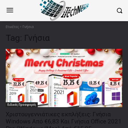
Ετικέτες
Γνήσια
Tag:
Γνήσια
Ειδικές Προσφορές
Χριστουγεννιάτικες εκπλήξεις: Γνήσια
Windows Από €6,83 Και Γνήσια Office 2021