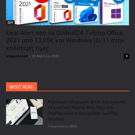
DIY
Deal Alert από το Godeal24: Γνήσια Office
2021 από 13,05€ και Windows10/11 στην
καλύτερη τιμή!
Unpackman
-
20 Απριλίου 2023
0
MOST READ
Ανέπαφες πληρωμές εκτός λειτουργίας
σε κινεζικά Xiaomi, Vivo, Oppo και
OnePlus έπειτα από update των Play
Services
7 Αυγούστου 2026