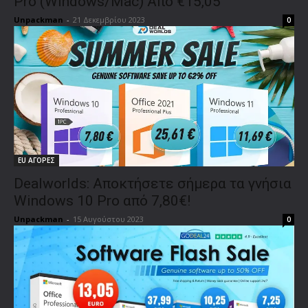
Pro (Windows/Mac) Από €15,05
Unpackman
-
21 Δεκεμβρίου 2023
0
EU ΑΓΟΡΕΣ
Dealworlds: Αποκτήσετε σήμερα τα γνήσια
Windows 10 Pro από 7,80€!
Unpackman
-
15 Αυγούστου 2023
0