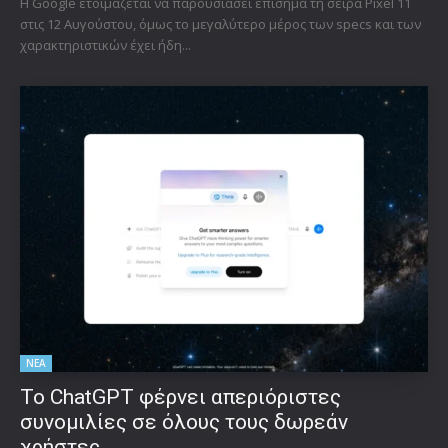
Η Google ετοιμάζεται να παρουσιάσει επίσημα τη σειρά Pixel 11
στις 12 Αυγούστου, όμως το μεγαλύτερο μέρος των specs και των
χαρακτηριστικών έχει ήδη...
ΝΕΑ
Το ChatGPT φέρνει απεριόριστες
συνομιλίες σε όλους τους δωρεάν
χρήστες