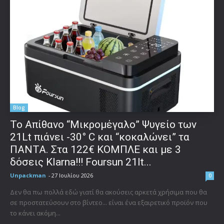
Blog
Το Απίθανο “Μικρομέγαλο” Ψυγείο των
21Lt πιάνει -30° C και “κοκαλώνει” τα
ΠΑΝΤΑ. Στα 122€ ΚΟΜΠΛΕ και με 3
δόσεις Klarna!!! Foursun 21lt...
Unpackman
-
27 Ιουλίου 2026
0
Δεν θα πω πολλά εδώ γιατί θα ακούσεις αρκετά χρήσιμα που θα
σε προστατεύσουν στο βίντεο... είναι ένα εξαιρετικό προϊόν που
το κάνει ακόμη...