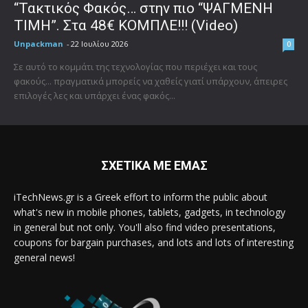
“Τακτικός Φακός… στην πιο “ΨΑΓΜΕΝΗ
ΤΙΜΗ”. Στα 48€ ΚΟΜΠΛΕ!!! (Video)
Unpackman
-
22 Ιουλίου 2026
0
Σε αυτό το κομμάτι της τεχνολογίας που περιέχει και τους
φακούς... πραγματικά μπορείς να χαθείς γιατί υπάρχουν, άπειρες
επιλογές λες και υπάρχει ένας φακός...
ΣΧΕΤΙΚΑ ΜΕ ΕΜΑΣ
iTechNews.gr is a Greek effort to inform the public about
what's new in mobile phones, tablets, gadgets, in technology
in general but not only. You'll also find video presentations,
coupons for bargain purchases, and lots and lots of interesting
general news!