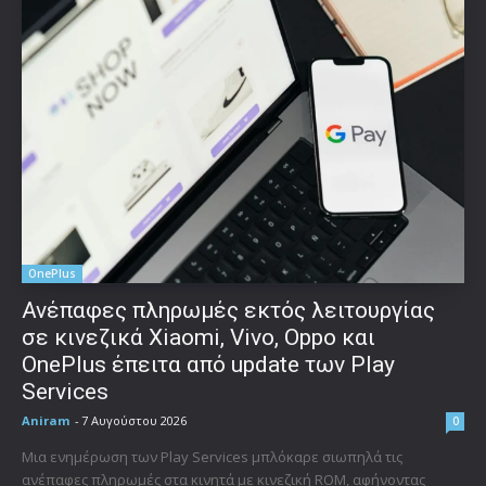
OnePlus
Ανέπαφες πληρωμές εκτός λειτουργίας
σε κινεζικά Xiaomi, Vivo, Oppo και
OnePlus έπειτα από update των Play
Services
Aniram
-
7 Αυγούστου 2026
0
Μια ενημέρωση των Play Services μπλόκαρε σιωπηλά τις
ανέπαφες πληρωμές στα κινητά με κινεζική ROM, αφήνοντας