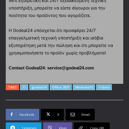
98% Εξαιρετική και 24/7 εξειδικευμένη τεχνική
υποστήριξη, μπορείτε να είστε σίγουροι για την
ποιότητα του προϊόντος που αγοράζετε.
Η Godeal24 υπόσχεται ότι προσφέρει 24/7
επαγγελματική τεχνική υποστήριξη και ισόβια
εξυπηρέτηση μετά την πώληση και ότι μπορείτε να
χρησιμοποιήσετε το προϊόν χωρίς προβλήματα!
Contact Godeal24: service@godeal24.com
TAGS
11
godeal24
Office 2021
Windows10
Γνήσια
Facebook
X
Email
Telegram
Viber
Copy URL