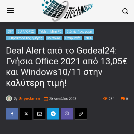
DIY
EU ΑΓΟΡΕΣ
Tablet - Mini PC
Ειδικές Προσφορές
Η προσφορά της ημέρας
Κουπόνια
Εφαρμογές
ΝΕΑ
Deal Alert από το Godeal24:
Γνήσια Office 2021 από 13,05€
και Windows10/11 στην
καλύτερη τιμή!
By
Unpackman
20 Απριλίου 2023
234
0