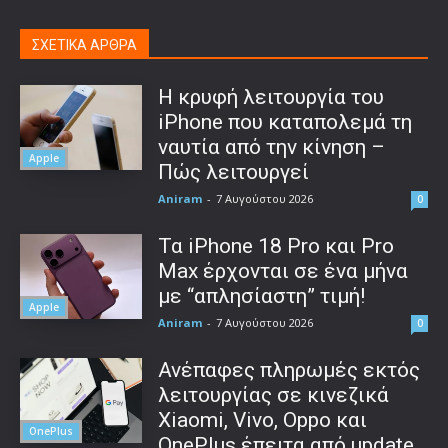
ΣΧΕΤΙΚΑ ΑΡΘΡΑ
Η κρυφή λειτουργία του
iPhone που καταπολεμά τη
ναυτία από την κίνηση –
Apple
Πώς λειτουργεί
Aniram
-
7 Αυγούστου 2026
0
Τα iPhone 18 Pro και Pro
Max έρχονται σε ένα μήνα
με “απλησίαστη” τιμή!
Apple
Aniram
-
7 Αυγούστου 2026
0
Ανέπαφες πληρωμές εκτός
λειτουργίας σε κινεζικά
Xiaomi, Vivo, Oppo και
OnePlus
OnePlus έπειτα από update