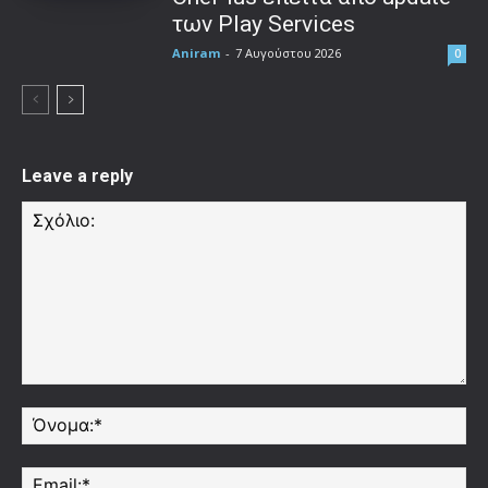
των Play Services
Aniram
-
7 Αυγούστου 2026
0
Leave a reply
Σχόλιο:
Όν
Ema