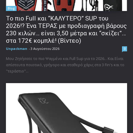
Blog
To πιο Full και “ΚΑΛΥΤΕΡΟ” SUP του
2026!? Ένα ΤΕΡΑΣ με προδιαγραφή βάρους
230 κιλών… είναι 3,50 μέτρα και “σκίζει”…
στα 172€ κομπλέ! (Βίντεο)
Unpackman
-
3 Αυγούστου 2026
0
Μου Ζητήσατε το πιο Ψαγμένο και Full Sup για το 2026... Και Είναι
απίστευτα ποιοτικό, γρήγορο και σταθερό χάρις στα 3 Fin's και το
"τεράστιο"...