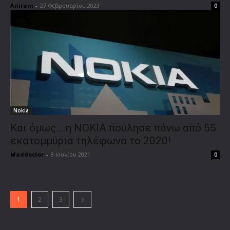
Aniram
-
27 Φεβρουαρίου 2023
0
Nokia
Και όμως….η NOKIA πούλησε πάνω από 55
εκατομμύρια τηλέφωνα το 2020!
Maddoctor
-
8 Ιουνίου 2021
0
1
2
3