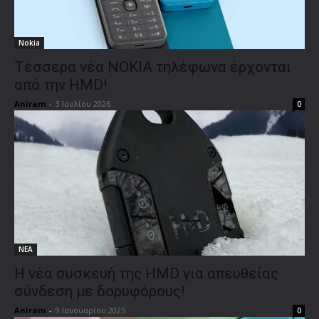
Nokia
Τέσσερα νέα NOKIA τηλέφωνα έρχονται
από την HMD!
Aniram
-
3 Ιουλίου 2026
0
ΝΕΑ
Η νέα συσκευή της HMD για απευθείας
σύνδεση με δορυφόρους!
Aniram
-
9 Ιανουαρίου 2025
0