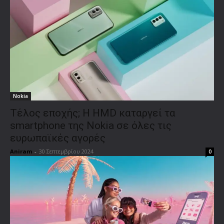
Nokia
Τέλος εποχής; Η HMD καταργεί τα
smartphone της Nokia σε όλες τις
ευρωπαϊκές αγορές
Aniram
-
30 Σεπτεμβρίου 2024
0