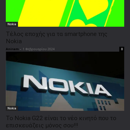
Nokia
Τέλος εποχής για τα smartphone της
Nokia
Aniram
-
1 Φεβρουαρίου 2024
0
Nokia
Το Nokia G22 είναι το νέο κινητό που το
επισκευάζεις μόνος σου!!!