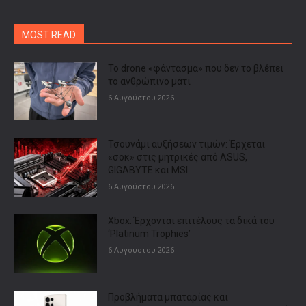
MOST READ
Το drone «φάντασμα» που δεν το βλέπει
το ανθρώπινο μάτι
6 Αυγούστου 2026
Τσουνάμι αυξήσεων τιμών: Έρχεται
«σοκ» στις μητρικές από ASUS,
GIGABYTE και MSI
6 Αυγούστου 2026
Xbox: Έρχονται επιτέλους τα δικά του
‘Platinum Trophies’
6 Αυγούστου 2026
Προβλήματα μπαταρίας και