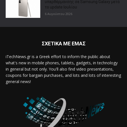
υπερθέρμανσης σε Samsung Galaxy μετά
το update Ιουλίου
6 Αυγούστου 2026
ΣΧΕΤΙΚΑ ΜΕ ΕΜΑΣ
iTechNews.gr is a Greek effort to inform the public about
what's new in mobile phones, tablets, gadgets, in technology
in general but not only. You'll also find video presentations,
coupons for bargain purchases, and lots and lots of interesting
general news!