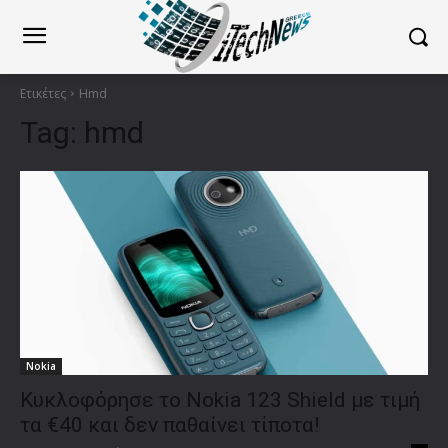
Ετικέτες
Hmd
Tag:
hmd
Nokia
Κυκλοφόρησε το Nokia 123 Shield με τιμή
τα €40 και δεν παθαίνει τίποτα!