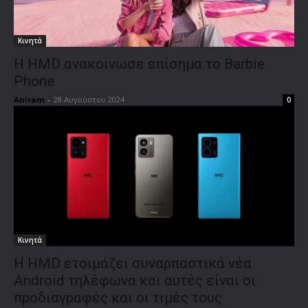
Κινητά
Η HMD ανακοίνωσε επίσημα το Barbie
Phone
Aniram
-
28 Αυγούστου 2024
0
Κινητά
H HMD ετοιμάζει συναρπαστικά νέα
Android τηλέφωνα και αυτές είναι οι
προδιαγραφές και οι τιμές τους