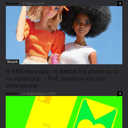
Aniram
-
31 Μαΐου 2024
0
Κινητά
H HMD θα φέρει το Barbie flip phone αυτό
το καλοκαίρι – Ροζ, λαμπερό και όχι
smartphone
Aniram
-
26 Φεβρουαρίου 2024
0