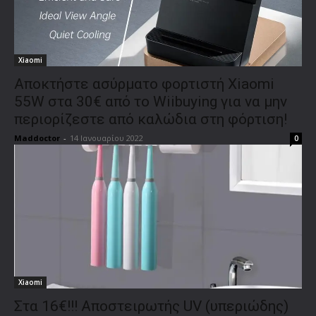
Xiaomi
Αποκτήστε ασύρματο φορτιστή Xiaomi
55W στα 30€ από το Wiibuying για να μην
περιορίζεστε από καλώδια στη φόρτιση!
Maddoctor
-
14 Ιανουαρίου 2022
0
Xiaomi
Στα 16€!!! Αποστειρωτής UV (υπεριώδης)