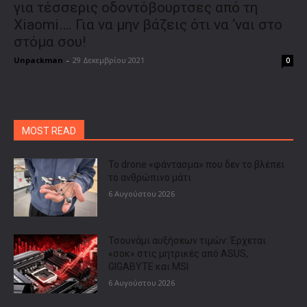
για τέσσερις οδοντόβουρτσες από τη
Xiaomi…. Για να μην βάζεις ότι να ‘ναι στο
στόμα σου!
Unpackman
-
29 Δεκεμβρίου 2021
0
MOST READ
Το drone «φάντασμα» που δεν το βλέπει
το ανθρώπινο μάτι
6 Αυγούστου 2026
Τσουνάμι αυξήσεων τιμών: Έρχεται
«σοκ» στις μητρικές από ASUS,
GIGABYTE και MSI
6 Αυγούστου 2026