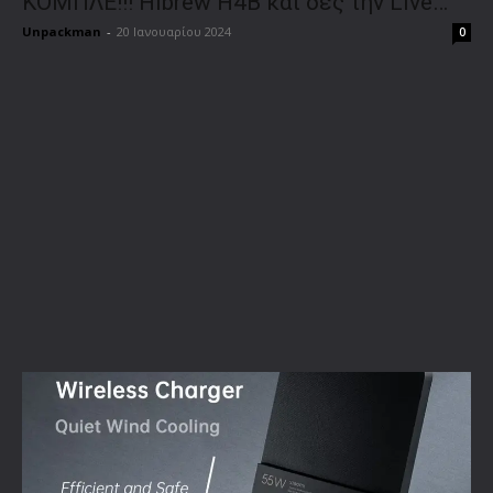
ΚΟΜΠΛΕ!!! Hibrew H4B και δες την Live…
Unpackman
-
20 Ιανουαρίου 2024
0