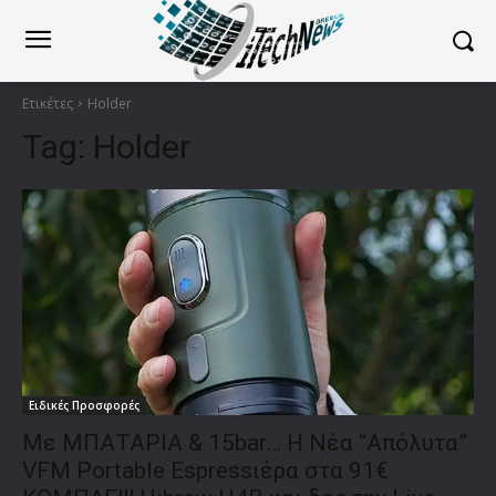
Ετικέτες
Holder
Tag:
Holder
Ειδικές Προσφορές
Με ΜΠΑΤΑΡΙΑ & 15bar… Η Νέα “Απόλυτα”
VFM Portable Espressιέρα στα 91€