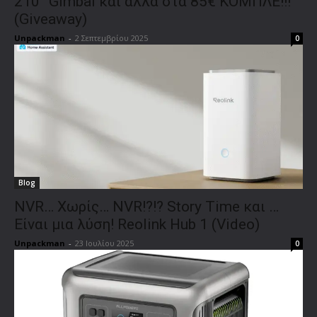
210° Gimbal και άλλα στα 85€ ΚΟΜΠΛΕ!!!
(Giveaway)
Unpackman
-
2 Σεπτεμβρίου 2025
0
Blog
NVR… Χωρίς… NVR!?!? Story Time και …
Είναι μια λύση! Reolink Hub 1 (Video)
Unpackman
-
23 Ιουλίου 2025
0