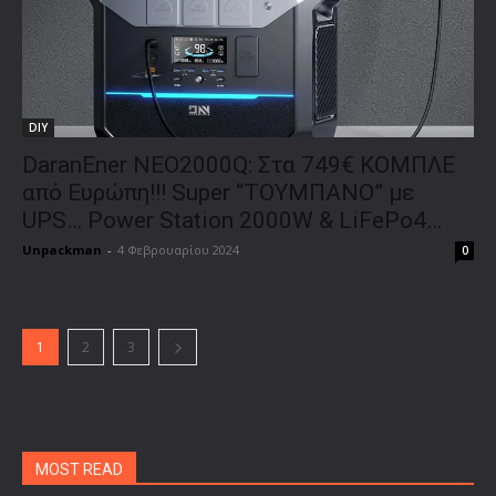
DIY
DaranEner NEO2000Q: Στα 749€ ΚΟΜΠΛΕ
από Ευρώπη!!! Super “ΤΟΥΜΠΑΝΟ” με
UPS… Power Station 2000W & LiFePo4…
Unpackman
-
4 Φεβρουαρίου 2024
0
1
2
3
MOST READ