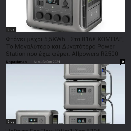
Blog
Φτάνει μέχρι 5,5KWh… Στα 816€ ΚΟΜΠΛΕ,
Το Μεγαλύτερο και Δυνατότερο Power
Station που έχω φέρει. Allpowers R2500
Unpackman
-
1 Δεκεμβρίου 2024
0
Blog