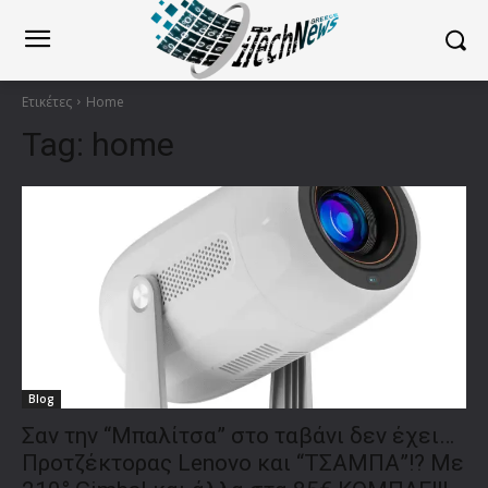
Ετικέτες
Home
Tag:
home
Blog
Σαν την “Μπαλίτσα” στο ταβάνι δεν έχει…
Προτζέκτορας Lenovo και “ΤΣΑΜΠΑ”!? Mε