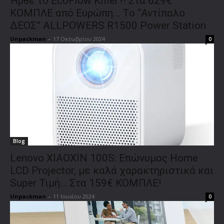
Ήρθε το EcoFlow Killer?! Στα 629€
ΚΟΜΠΛΕ από Ευρώπη… Το “Αντίπαλο
ΔΕΟΣ” ALLPOWERS R1500 Power Station
Unpackman
-
17 Οκτωβρίου 2024
0
Blog
Lenovo XIAOXIN 100S: Επώνυμος Home
LCD Projector, με καλά χαρακτηριστικά και
Super Τιμή… Στα 159€ ΚΟΜΠΛΕ!
Unpackman
-
11 Ιουνίου 2024
0