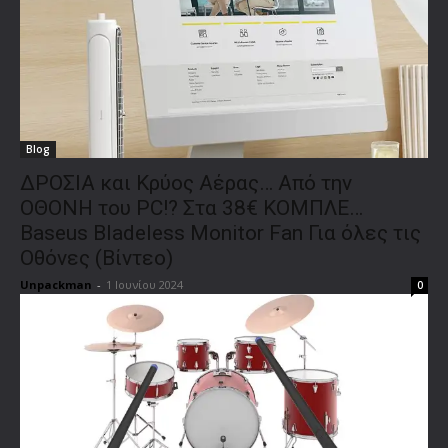
Blog
ΔΡΟΣΙΑ και Κρύος Αέρας… Από την
ΟΘΟΝΗ του PC!? Στα 38€ ΚΟΜΠΛΕ…
Baseus Bladeless Monitor Fan Για όλες τις
Οθόνες (Βίντεο)
Unpackman
-
1 Ιουνίου 2024
0