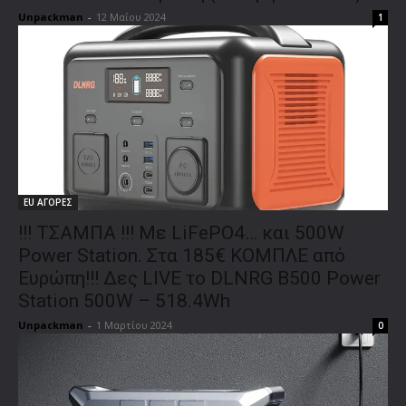
Unpackman
-
12 Μαΐου 2024
1
EU ΑΓΟΡΕΣ
!!! ΤΣΑΜΠΑ !!! Με LiFePO4… και 500W
Power Station. Στα 185€ ΚΟΜΠΛΕ από
Ευρώπη!!! Δες LIVE το DLNRG B500 Power
Station 500W – 518.4Wh
Unpackman
-
1 Μαρτίου 2024
0