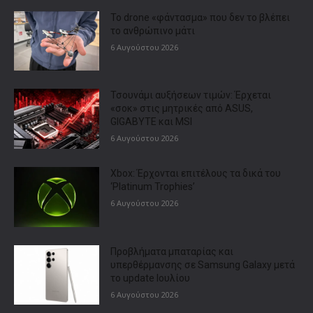
Το drone «φάντασμα» που δεν το βλέπει
το ανθρώπινο μάτι
6 Αυγούστου 2026
Τσουνάμι αυξήσεων τιμών: Έρχεται
«σοκ» στις μητρικές από ASUS,
GIGABYTE και MSI
6 Αυγούστου 2026
Xbox: Έρχονται επιτέλους τα δικά του
‘Platinum Trophies’
6 Αυγούστου 2026
Προβλήματα μπαταρίας και
υπερθέρμανσης σε Samsung Galaxy μετά
το update Ιουλίου
6 Αυγούστου 2026