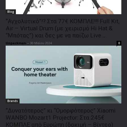
Blog
“Αγχολυτικό”!? Στα 77€ ΚΟΜΠΛΕ!!! Full Kit,
Air – Virtual Drum (με χειρισμό Hi Hat &
“Μπότας”) και δες με να παίζω Live…
Unpackman
-
30 Μαΐου 2024
0
Brands
“Δυνατότερος” κι “Ομορφότερος” Xiaomi
WANBO Mozart1 Projector: Στα 245€
ΚΟΜΠΛΕ από Ευρώπη (δοκιμή – Βίντεο)