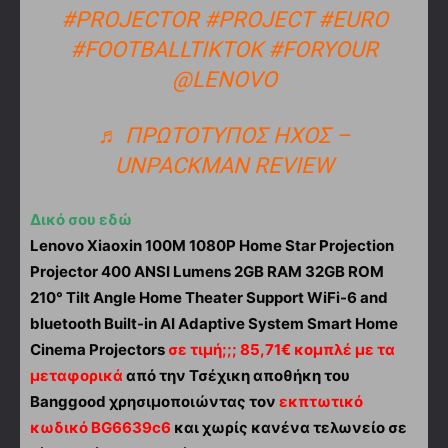
#PROJECTOR
#PROJECT
#EURO
#FOOTBALLTIKTOK
#FORYOUR
@LENOVO
♬ ΠΡΩΤΌΤΥΠΟΣ ΉΧΟΣ –
UNPACKMAN REVIEW
Δικό σου εδώ
Lenovo Xiaoxin 100M 1080P Home Star Projection
Projector 400 ANSI Lumens 2GB RAM 32GB ROM
210° Tilt Angle Home Theater Support WiFi-6 and
bluetooth Built-in AI Adaptive System Smart Home
Cinema Projectors
σε τιμή;;; 85,71€ κομπλέ με τα
μεταφορικά
από την Τσέχικη αποθήκη του
Banggood χρησιμοποιώντας τον
εκπτωτικό
κωδικό BG6639c6
και χωρίς κανένα τελωνείο σε