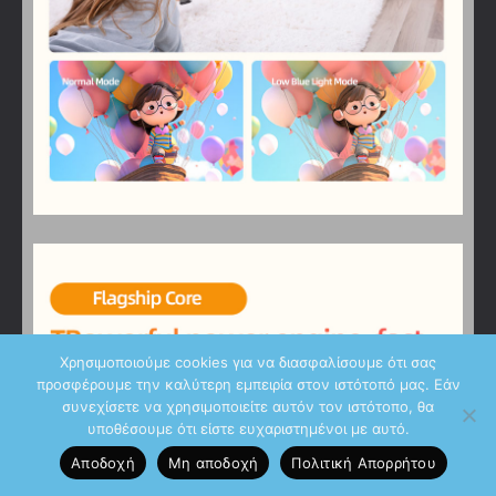
Χρησιμοποιούμε cookies για να διασφαλίσουμε ότι σας
προσφέρουμε την καλύτερη εμπειρία στον ιστότοπό μας. Εάν
συνεχίσετε να χρησιμοποιείτε αυτόν τον ιστότοπο, θα
υποθέσουμε ότι είστε ευχαριστημένοι με αυτό.
Αποδοχή
Μη αποδοχή
Πολιτική Aπορρήτου