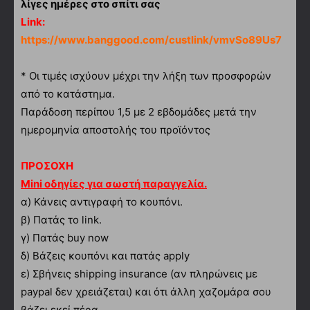
λίγες ημέρες στο σπίτι σας
Link:
https://www.banggood.com/custlink/vmvSo89Us7
* Οι τιμές ισχύουν μέχρι την λήξη των προσφορών
από το κατάστημα.
Παράδοση περίπου 1,5 με 2 εβδομάδες μετά την
ημερομηνία αποστολής του προϊόντος
ΠΡΟΣΟΧΗ
Mini οδηγίες για σωστή παραγγελία.
α)
Κάνεις αντιγραφή το κουπόνι.
β) Πατάς το link.
γ) Πατάς buy now
δ) Βάζεις κουπόνι και πατάς apply
ε) Σβήνεις shipping insurance (αν πληρώνεις με
paypal δεν χρειάζεται) και ότι άλλη χαζομάρα σου
βάζει εκεί πέρα