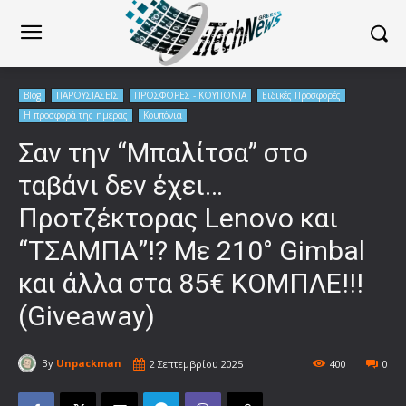
Blog
ΠΑΡΟΥΣΙΑΣΕΙΣ
ΠΡΟΣΦΟΡΕΣ - ΚΟΥΠΟΝΙΑ
Ειδικές Προσφορές
Η προσφορά της ημέρας
Κουπόνια
Σαν την “Μπαλίτσα” στο
ταβάνι δεν έχει…
Προτζέκτορας Lenovo και
“ΤΣΑΜΠΑ”!? Mε 210° Gimbal
και άλλα στα 85€ ΚΟΜΠΛΕ!!!
(Giveaway)
By
Unpackman
2 Σεπτεμβρίου 2025
400
0