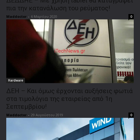
ΔΕΔΔΗΕ – Με χρήση tablet θα καταγράφει
πια την κατανάλωση του ρεύματος!
Maddoctor
-
6 Μαρτίου 2020
0
Hardware
ΔΕΗ – Και όμως έρχονται αυξήσεις φωτιά
στα τιμολόγια της εταιρείας από 1η
Σεπτεμβρίου!
Maddoctor
-
29 Αυγούστου 2019
0