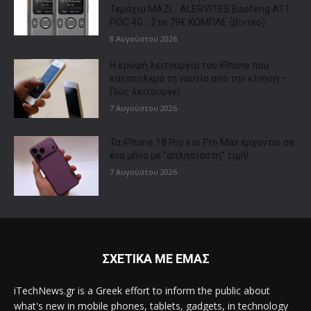
Τεμάχια ΜΑΖΙ… ALERVITES Baofeng AT1
POC 4G… Στα 79€ ΚΟΜΠΛΕ (βίντεο)
8 Αυγούστου 2026
Η κρυφή λειτουργία του iPhone που
καταπολεμά τη ναυτία από την κίνηση –
Πώς λειτουργεί
7 Αυγούστου 2026
Τα iPhone 18 Pro και Pro Max έρχονται σε
ένα μήνα με “απλησίαστη” τιμή!
7 Αυγούστου 2026
ΣΧΕΤΙΚΑ ΜΕ ΕΜΑΣ
iTechNews.gr is a Greek effort to inform the public about
what's new in mobile phones, tablets, gadgets, in technology