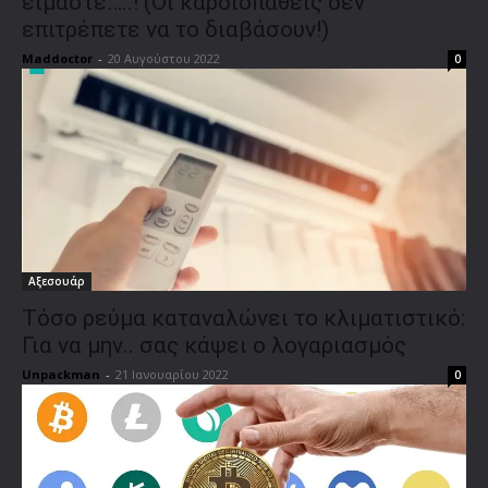
είμαστε…..! (Οι καρδιοπαθείς δεν
επιτρέπετε να το διαβάσουν!)
Maddoctor
-
20 Αυγούστου 2022
0
Αξεσουάρ
Τόσο ρεύμα καταναλώνει το κλιματιστικό:
Για να μην.. σας κάψει ο λογαριασμός
Unpackman
-
21 Ιανουαρίου 2022
0