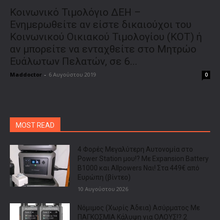
Κοινωνικό Τιμολόγιο ΔΕΗ –
Ενημερωθείτε αν είστε δικαιούχοι του
Κοινωνικού Οικιακού Τιμολογίου (ΚΟΤ) ή
αν μπορείτε να ενταχθείτε στο Μητρώο
Ευάλωτων Πελατών, σε 6...
Maddoctor
-
6 Αυγούστου 2019
0
MOST READ
4 Φορές Μεγαλύτερη Αυτονομία στο
Power Station μου!? Με Expansion Battery
B1000 και Allpowers Ναι! Στα 449€ από
Ευρώπη (βίντεο)
10 Αυγούστου 2026
Νόμιμος (Χωρίς Άδεια) Ασύρματος Με
ΠΑΓΚΟΣΜΙΑ Κάλυψη για ΟΛΟΥΣ!? 2