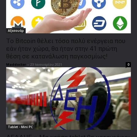
Αξεσουάρ
Το Bitcoin θέλει τόσο πολύ ενέργεια που
εάν ήταν χώρα, θα ήταν στην 41 πρώτη
θέση σε κατανάλωση παγκοσμίως!
Maddoctor
-
23 Ιανουαρίου 2021
0
Tablet - Mini PC