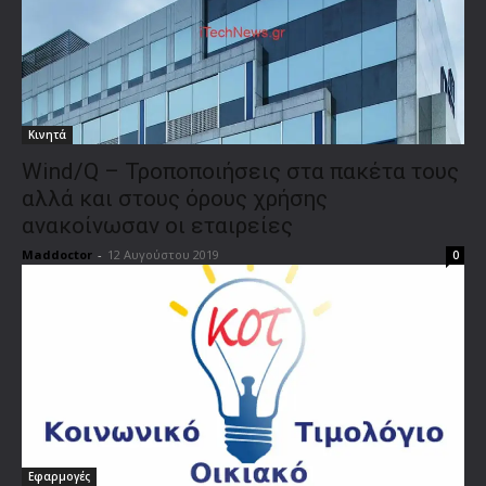
Κινητά
Wind/Q – Τροποποιήσεις στα πακέτα τους
αλλά και στους όρους χρήσης
ανακοίνωσαν οι εταιρείες
Maddoctor
-
12 Αυγούστου 2019
0
Εφαρμογές