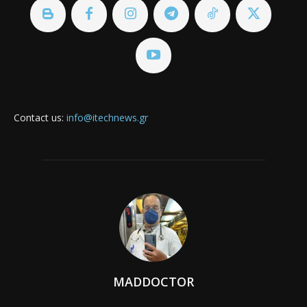
Contact us:
info@itechnews.gr
MADDOCTOR