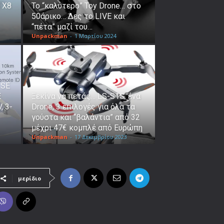
 X8
Το “καλύτερο” Toy Drone… στο
50άρικο… Δες το LIVE και
“πέτα” μαζί του…
Unpackman
-
1 Μαρτίου 2024
 SE
Ε
Ξεκίνα να πετάς… LS-S1S. ένα
, 3-
Drone, 3 επιλογές για όλα τα
γούστα και “βαλάντια” από 32
μέχρι 47€ κομπλέ από Ευρώπη
Unpackman
-
17 Δεκεμβρίου 2023
μερίδιο