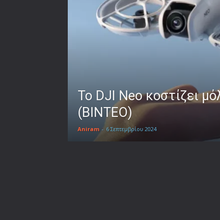
Το DJI Neo κοστίζει μό
(ΒΙΝΤΕΟ)
Aniram
-
6 Σεπτεμβρίου 2024