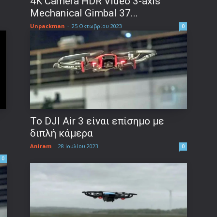
4K Camera HDR Video 3-axis
Mechanical Gimbal 37...
Unpackman
-
25 Οκτωβρίου 2023
0
Το DJI Air 3 είναι επίσημο με
διπλή κάμερα
Aniram
-
28 Ιουλίου 2023
0
0