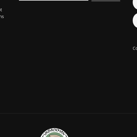
ot
ons
Co