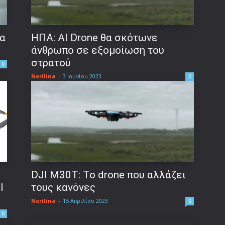
έα
ΗΠΑ: AI Drone θα σκότωνε
άνθρωπο σε εξομοίωση του
στρατού
0
Nerilina
-
3 Ιουνίου 2023
0
DJI M30T: Το drone που αλλάζει
I
τους κανόνες
Nerilina
-
15 Απριλίου 2023
0
0