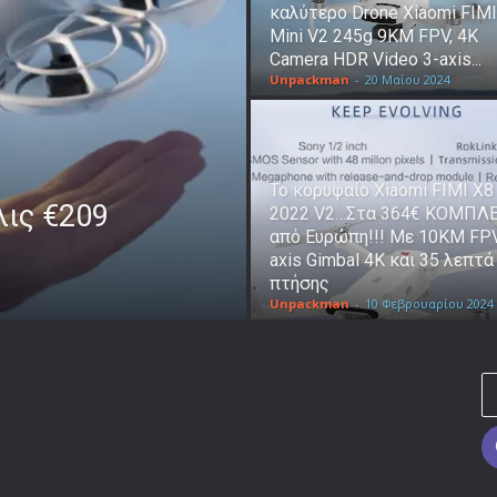
καλύτερο Drone Xiaomi FIMI
Mini V2 245g 9KM FPV, 4K
Camera HDR Video 3-axis...
Unpackman
-
20 Μαΐου 2024
Το κορυφαίο Xiaomi FIMI X8
λις €209
2022 V2…Στα 364€ ΚΟΜΠΛ
από Ευρώπη!!! Με 10KM FPV
axis Gimbal 4K και 35 λεπτά
πτήσης
Unpackman
-
10 Φεβρουαρίου 2024