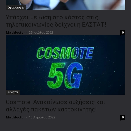
Εφαρμογές
Υπάρχει μείωση στο κόστος στις
τηλεπικοινωνίες δείχνει η ΕΛΣΤΑΤ!
Maddoctor
-
25 Ιουλίου 2022
0
Κινητά
Cosmote: Ανακοίνωσε αυξήσεις και
αλλαγές πακέτων καρτοκινητής!
Maddoctor
-
10 Απριλίου 2022
0