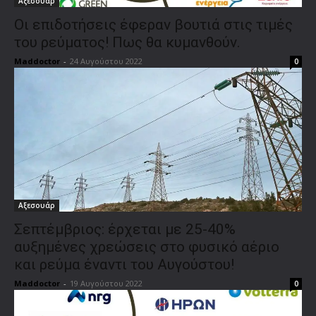
Αξεσουάρ
Οι επιδοτήσεις έφεραν βουτιά στις τιμές
του ρεύματος! Πως θα κυμανθούν.
Maddoctor
-
24 Αυγούστου 2022
0
Αξεσουάρ
Σεπτέμβριος: έρχεται με 25-40%
αυξημένες χρεώσεις στο φυσικό αέριο
και ρεύμα έναντι του Αυγούστου!
Maddoctor
-
19 Αυγούστου 2022
0