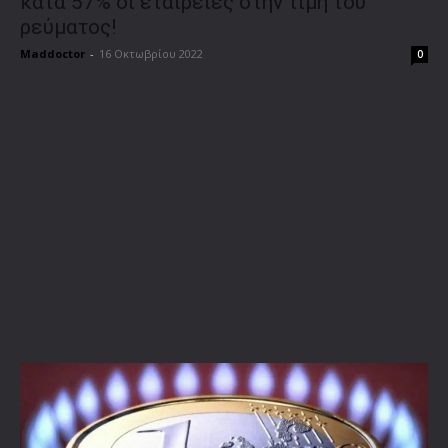
κατά 57% οι εταιρείες στην τιμή του
ρεύματος!
Maddoctor
-
16 Οκτωβρίου 2022
0