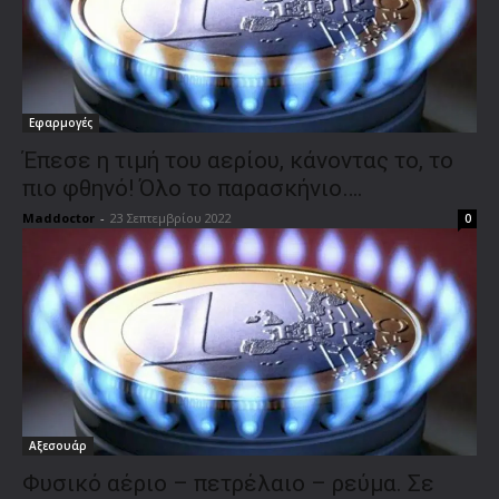
Εφαρμογές
Έπεσε η τιμή του αερίου, κάνοντας το, το
πιο φθηνό! Όλο το παρασκήνιο….
Maddoctor
-
23 Σεπτεμβρίου 2022
0
Αξεσουάρ
Φυσικό αέριο – πετρέλαιο – ρεύμα. Σε