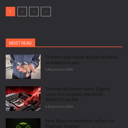
1
2
3
MOST READ
Το drone «φάντασμα» που δεν το βλέπει
το ανθρώπινο μάτι
6 Αυγούστου 2026
Τσουνάμι αυξήσεων τιμών: Έρχεται
«σοκ» στις μητρικές από ASUS,
GIGABYTE και MSI
6 Αυγούστου 2026
Xbox: Έρχονται επιτέλους τα δικά του
‘Platinum Trophies’