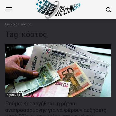
Ετικέτες
κόστος
Tag:
κόστος
Αξεσουάρ
Ρεύμα: Καταργήθηκε η ρήτρα
αναπροσαρμογής για να φέρουν αυξήσεις