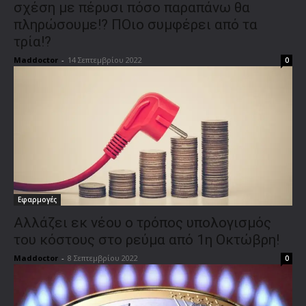
σχέση με πέρυσι πόσο παραπάνω θα
πληρώσουμε!? ΠΟιο συμφέρει από τα
τρία!?
Maddoctor
-
14 Σεπτεμβρίου 2022
0
Εφαρμογές
Αλλάζει εκ νέου ο τρόπος υπολογισμός
του κόστους στο ρεύμα από 1η Οκτώβρη!
Maddoctor
-
8 Σεπτεμβρίου 2022
0