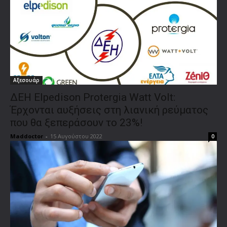
Αξεσουάρ
ΔΕΗ Elpedison Protergia Watt Volt:
Έρχονται αυξήσεις στη λιανική ρεύματος
που θα ξεπεράσουν το 23%!
Maddoctor
-
15 Αυγούστου 2022
0