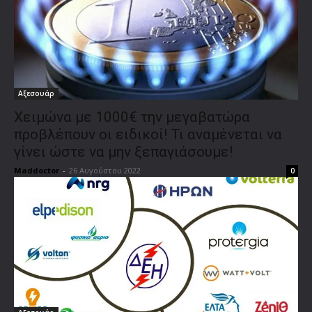
Αξεσουάρ
Χειμώνα με 1000€ την μεγαβατώρα
προβλέπουν οι ειδικοί! Τι αναμένεται να
γίνει ώστε να μην ξεπαγιάσουμε!
Maddoctor
-
26 Αυγούστου 2022
0