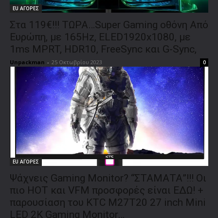
EU ΑΓΟΡΕΣ
Στα 119€!!! ΤΩΡΑ…Super Gaming οθόνη Από
Ευρώπη, με 165Hz, ELED1920x1080, με
1ms MPRT, HDR10, FreeSync και G-Sync,
Unpackman
-
25 Οκτωβρίου 2023
0
EU ΑΓΟΡΕΣ
Ψάχνεις Gaming Monitor? “ΣΤΑΜΑΤΑ”!!! Οι
πιο HOT και VFM προσφορές είναι ΕΔΩ! +
παρουσίαση του KTC M27T20 27 inch Mini
LED 2K Gaming Monitor…