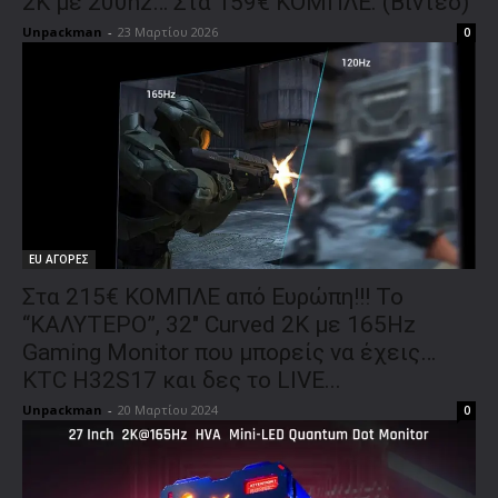
2Κ με 200hz… Στα 159€ ΚΟΜΠΛΕ. (Βίντεο)
Unpackman
-
23 Μαρτίου 2026
0
EU ΑΓΟΡΕΣ
Στα 215€ ΚΟΜΠΛΕ από Ευρώπη!!! To
“ΚΑΛΥΤΕΡΟ”, 32″ Curved 2K με 165Hz
Gaming Monitor που μπορείς να έχεις…
KTC H32S17 και δες το LIVE...
Unpackman
-
20 Μαρτίου 2024
0