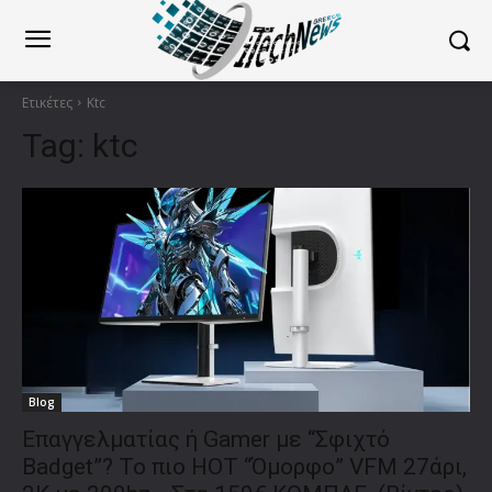
Ετικέτες
Ktc
Tag:
ktc
Blog
Επαγγελματίας ή Gamer με “Σφιχτό
Badget”? To πιο ΗΟΤ “Όμορφο” VFM 27άρι,