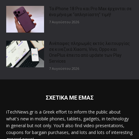
Τα iPhone 18 Pro και Pro Max έρχονται σε
ένα μήνα με “απλησίαστη” τιμή!
7 Αυγούστου 2026
Ανέπαφες πληρωμές εκτός λειτουργίας
σε κινεζικά Xiaomi, Vivo, Oppo και
OnePlus έπειτα από update των Play
Services
7 Αυγούστου 2026
ΣΧΕΤΙΚΑ ΜΕ ΕΜΑΣ
iTechNews.gr is a Greek effort to inform the public about
what's new in mobile phones, tablets, gadgets, in technology
in general but not only. You'll also find video presentations,
coupons for bargain purchases, and lots and lots of interesting