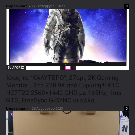
Unpackman
-
22 Σεπτεμβρίου 2023
0
EU ΑΓΟΡΕΣ
Ίσως το “ΚΑΛΥΤΕΡΟ”, 27άρι, 2K Gaming
Monitor… Στα 228.9€ από Ευρώπη!!! KTC
H27T22 2560×1440 QHD με 165Hz, 1ms
GTG, FreeSync G-SYNC κι άλλα…
Unpackman
-
26 Αυγούστου 2023
0