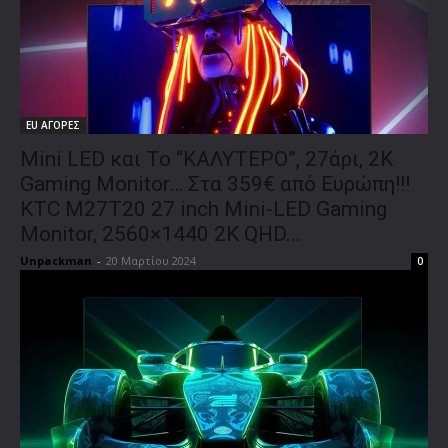
EU ΑΓΟΡΕΣ
Mini LED και Το “ΚΑΛΥΤΕΡΟ”, 27άρι, 2K
Gaming Monitor… Στα 359€ από Ευρώπη!!!
KTC M27T20 27 inch Mini-LED Gaming
Monitor, 2560×1440 2K QHD...
Unpackman
-
20 Μαρτίου 2024
0