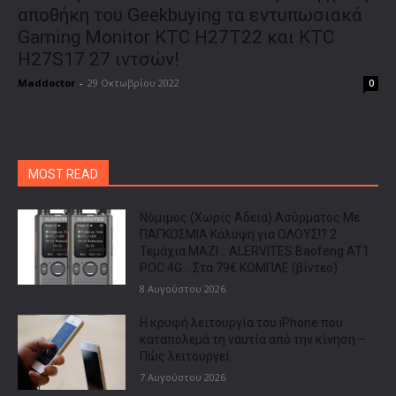
αποθήκη του Geekbuying τα εντυπωσιακά
Gaming Monitor KTC H27T22 και KTC
H27S17 27 ιντσών!
Maddoctor
-
29 Οκτωβρίου 2022
0
MOST READ
Νόμιμος (Χωρίς Άδεια) Ασύρματος Με
ΠΑΓΚΟΣΜΙΑ Κάλυψη για ΟΛΟΥΣ!? 2
Τεμάχια ΜΑΖΙ… ALERVITES Baofeng AT1
POC 4G… Στα 79€ ΚΟΜΠΛΕ (βίντεο)
8 Αυγούστου 2026
Η κρυφή λειτουργία του iPhone που
καταπολεμά τη ναυτία από την κίνηση –
Πώς λειτουργεί
7 Αυγούστου 2026