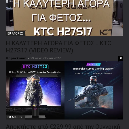
EU ΑΓΟΡΕΣ
Η ΚΑΛΥΤΕΡΗ ΑΓΟΡΑ ΓΙΑ ΦΕΤΟΣ… KTC
H27S17 (VIDEO REVIEW)
Unpackman
-
29 Δεκεμβρίου 2022
0
EU ΑΓΟΡΕΣ
Αποκτήστε από €229.99 από την Ουγγρική