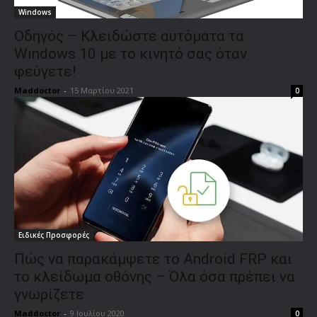
Windows
Οδηγός – Κλειδώστε αυτόματα τα
Windows 10 με το κινητό σας όταν
φεύγετε!
Maddoctor
-
15 Μαρτίου 2021
0
Ειδικές Προσφορές
Πώς να παρακάμψετε το Android FRP και
το κλείδωμα οθόνης – Όλα όσα πρέπει να
γνωρίζετε
Maddoctor
-
9 Ιουλίου 2020
0