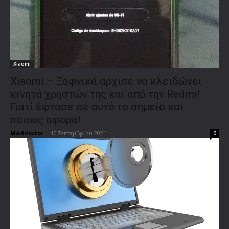
Xiaomi
Xiaomi – Ξαφνικά άρχισε να κλειδώνει
κινητά χρηστών της και από την Redmi!
Γιατί έφτασε σε αυτό το σημείο και
ποιους αφορά!
Maddoctor
-
10 Σεπτεμβρίου 2021
0