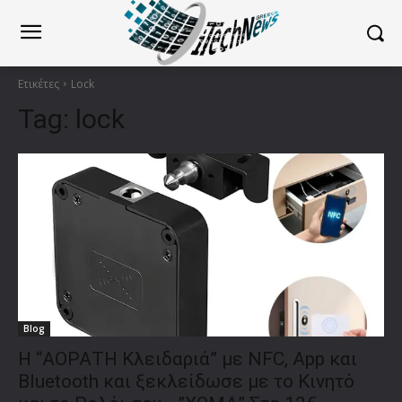
Ετικέτες
Lock
Tag:
lock
Blog
Η “ΑΟΡΑΤΗ Κλειδαριά” με NFC, Αpp και
Bluetooth και ξεκλείδωσε με το Κινητό