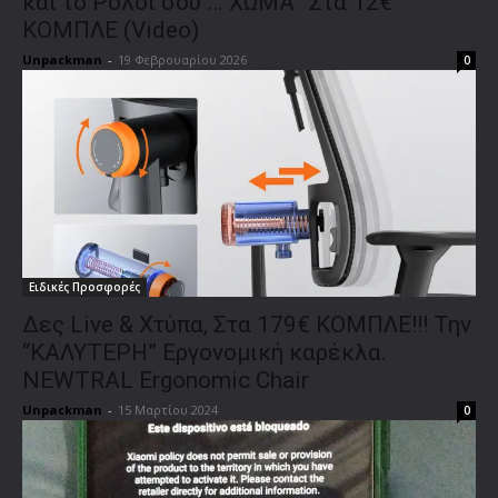
και το Ρολόι σου …”ΧΩΜΑ” Στα 12€
ΚΟΜΠΛΕ (Video)
Unpackman
-
19 Φεβρουαρίου 2026
0
Ειδικές Προσφορές
Δες Live & Χτύπα, Στα 179€ ΚΟΜΠΛΕ!!! Την
“ΚΑΛΥΤΕΡΗ” Εργονομική καρέκλα.
NEWTRAL Ergonomic Chair
Unpackman
-
15 Μαρτίου 2024
0