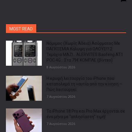
MOST READ
Νόμιμος (Χωρίς Άδεια) Ασύρματος Με
ΠΑΓΚΟΣΜΙΑ Κάλυψη για ΟΛΟΥΣ!? 2
Τεμάχια ΜΑΖΙ… ALERVITES Baofeng AT1
POC 4G… Στα 79€ ΚΟΜΠΛΕ (βίντεο)
8 Αυγούστου 2026
Η κρυφή λειτουργία του iPhone που
καταπολεμά τη ναυτία από την κίνηση –
Πώς λειτουργεί
7 Αυγούστου 2026
Τα iPhone 18 Pro και Pro Max έρχονται σε
ένα μήνα με “απλησίαστη” τιμή!
7 Αυγούστου 2026