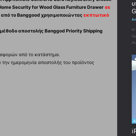
υ
Home Security for Wood Glass Furniture Drawer
σε
G
από το Banggood χρησιμοποιώντας
εκπτωτικό
A
Η 
μέθοδο αποστολής Banggod Priority Shipping
Ga
συ
ροσφορών από το κατάστημα.
ά την ημερομηνία αποστολής του προϊόντος
A
i