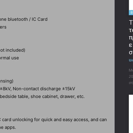
B
ne bluetooth / IC Card
T
ers
τ
π
ε
not included)
σ
ormal use
U
Μο
20
nsing)
στ
ge ±8kV, Non-contact discharge ±15kV
side table, shoe cabinet, drawer, etc.
 card unlocking for quick and easy access, and can
ne apps.