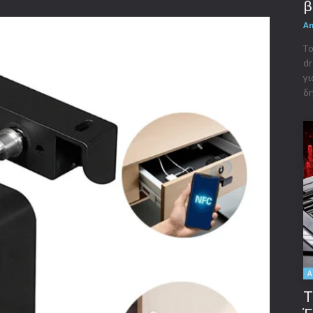
β
A
Το
dr
γι
δη
A
Τ