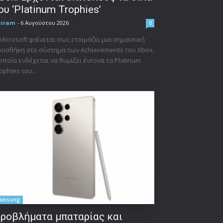
ου ‘Platinum Trophies’
niram
-
6 Αυγούστου 2026
0
Microsoft φαίνεται πως ετοιμάζει μια σημαντική
οσθήκη στο σύστημα των Achievements του Xbox,
οποία ενδέχεται να θυμίζει έντονα τα Platinum
ophies του...
amsung
ροβλήματα μπαταρίας και