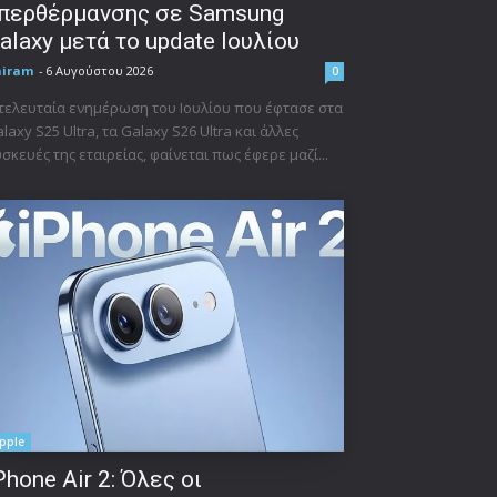
περθέρμανσης σε Samsung
alaxy μετά το update Ιουλίου
niram
-
6 Αυγούστου 2026
0
τελευταία ενημέρωση του Ιουλίου που έφτασε στα
laxy S25 Ultra, τα Galaxy S26 Ultra και άλλες
σκευές της εταιρείας, φαίνεται πως έφερε μαζί...
pple
Phone Air 2: Όλες οι