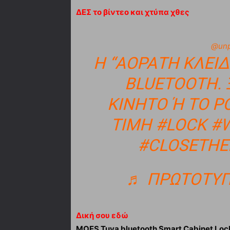
ΔΕΣ το βίντεο και χτύπα χθες
@unp
Η “ΑΟΡΑΤΗ ΚΛΕΙΔ
BLUETOOTH. 
ΚΙΝΗΤΌ Ή ΤΟ ΡΟ
ΙΜΉ
#LOCK
#W
#CLOSETH
♬ ΠΡΩΤΌΤΥΠΟΣ 
Δική σου εδώ
MOES Tuya bluetooth Smart Cabinet Lock