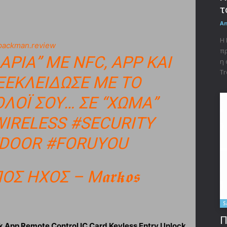
τ
A
Η 
ackman.review
πρ
ΑΡΙΆ” ΜΕ NFC, APP ΚΑΙ
η 
Tr
ΞΕΚΛΕΊΔΩΣΕ ΜΕ ΤΟ
ΛΌΙ ΣΟΥ… ΣΕ “ΧΏΜΑ” Τ
IRELESS
#SECURITY
EDOOR
#FORUYOU
ΉΧΟΣ – Μ𝖆𝖗𝖐𝖔𝖘
S
Π
 App Remote Control IC Card Keyless Entry Unlock