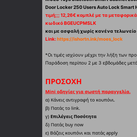
Door Locker 250 Users Auto Lock Smart 
τιμή;;; 12,26€ κομπλέ με τα μεταφορικά
κωδικό BGEUCPMSLK
και με ασφαλή χωρίς κανένα τελωνείο 
Link:
https://ishortn.ink/moes_lock
*Οι τιμές ισχύουν μέχρι την λήξη των π
Παράδοση περίπου 2 με 3 εβδομάδες μετ
ΠΡΟΣΟΧΗ
Mini οδηγίες για σωστή παραγγελία.
α)
Κάνεις αντιγραφή το κουπόνι.
β) Πατάς το link.
γ)
Επιλέγεις
Ποσότητα
δ) Πατάς buy now
ε) Βάζεις κουπόνι και πατάς apply