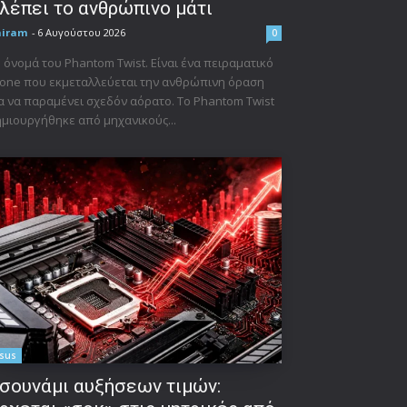
λέπει το ανθρώπινο μάτι
niram
-
6 Αυγούστου 2026
0
 όνομά του Phantom Twist. Είναι ένα πειραματικό
one που εκμεταλλεύεται την ανθρώπινη όραση
α να παραμένει σχεδόν αόρατο. Το Phantom Twist
μιουργήθηκε από μηχανικούς...
sus
σουνάμι αυξήσεων τιμών: