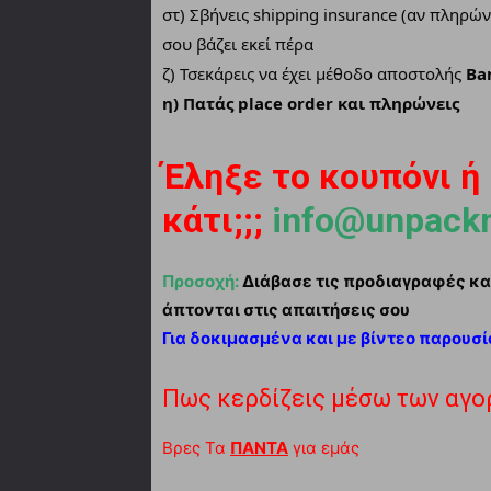
στ) Σβήνεις shipping insurance (αν πληρών
σου βάζει εκεί πέρα
ζ) Τσεκάρεις να έχει μέθοδο αποστολής
Ba
η) Πατάς place order και πληρώνεις
Έληξε το κουπόνι ή
κάτι;;;
info@unpack
Προσοχή:
Διάβασε τις προδιαγραφές και
άπτονται στις απαιτήσεις σου
Για δοκιμασμένα και με βίντεο παρουσ
Πως κερδίζεις μέσω των αγο
Βρες Τα
ΠΑΝΤΑ
για εμάς