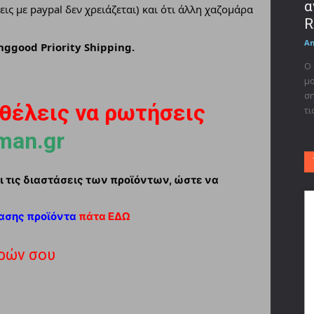
α
εις με paypal δεν χρειάζεται) και ότι άλλη χαζομάρα
R
A
nggood Priority Shipping.
Ο 
μο
ση
 θέλεις να ρωτήσεις
τι
man.gr
 τις διαστάσεις των προϊόντων, ώστε να
ίασης προϊόντα
πάτα ΕΔΩ
ρών σου