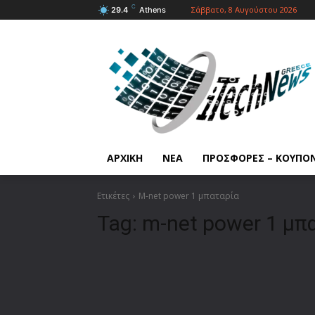
C
Σάββατο, 8 Αυγούστου 2026
29.4
Athens
ΑΡΧΙΚΗ
ΝΕΑ
ΠΡΟΣΦΟΡΕΣ – ΚΟΥΠΟ
Ετικέτες
M-net power 1 μπαταρία
Tag:
m-net power 1 μπ