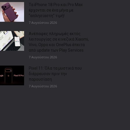
Τα iPhone 18 Pro και Pro Max
έρχονται σε ένα μήνα με
“απλησίαστη” τιμή!
7 Αυγούστου 2026
Ανέπαφες πληρωμές εκτός
λειτουργίας σε κινεζικά Xiaomi,
Vivo, Oppo και OnePlus έπειτα
από update των Play Services
7 Αυγούστου 2026
Pixel 11: Όλα τα μυστικά που
διέρρευσαν πριν την
παρουσίαση
7 Αυγούστου 2026