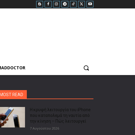
MADDOCTOR
MOST READ
Η κρυφή λειτουργία του iPhone
που καταπολεμά τη ναυτία από
την κίνηση – Πώς λειτουργεί
7 Αυγούστου 2026