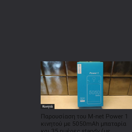
Κινητά
Παρουσίαση του M-net Power 1
κινητού με 5050mAh μπαταρία
και 35 ημέρες standy (με