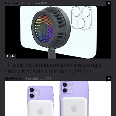
Nerilina
-
8 Ιανουαρίου 2023
0
Apple
Η Razer κατασκεύασε έναν ανεμιστήρα
ψύξης MagSafe για παίκτες iPhone
Maddoctor
-
8 Δεκεμβρίου 2021
0