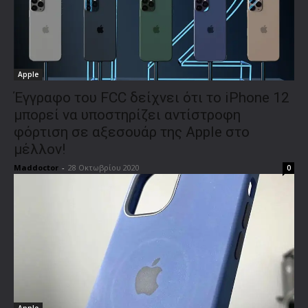
Apple
Έγγραφο του FCC δείχνει ότι το iPhone 12
μπορεί να υποστηρίζει αντίστροφη
φόρτιση σε αξεσουάρ της Apple στο
μέλλον!
Maddoctor
-
28 Οκτωβρίου 2020
0
Apple