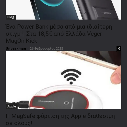
Blog
Ένα Power Bank μέσα από μια ιδιαίτερη
στιγμή. Στα 18,5€ από Ελλάδα Veger
MagOn Kick
Unpackman
-
26 Φεβρουαρίου 2025
0
Apple
Η MagSafe φόρτιση της Apple διαθέσιμη
σε όλους!