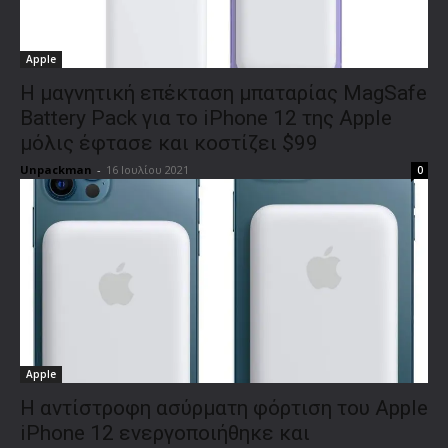
Apple
Η μαγνητική επέκταση μπαταρίας MagSafe
Battery Pack για το iPhone 12 της Apple
μόλις έφτασε και κοστίζει $99
Unpackman
-
16 Ιουλίου 2021
0
Apple
Η αντίστροφη ασύρματη φόρτιση του Apple
iPhone 12 ενεργοποιήθηκε και