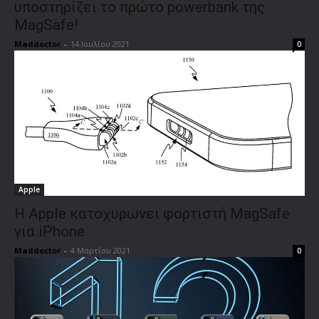
υποστηρίζει το πρώτο powerbank της
MagSafe!
Maddoctor
-
14 Ιουλίου 2021
0
Apple
Η Apple κατοχυρώνει φορτιστή MagSafe
για iPhone
Maddoctor
-
4 Μαρτίου 2021
0