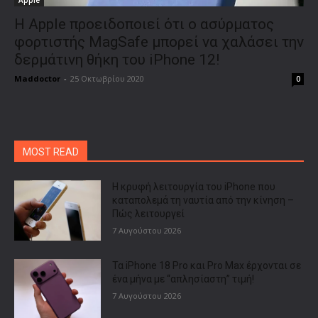
Η Apple προειδοποιεί ότι ο ασύρματος
φορτιστής MagSafe μπορεί να χαλάσει την
δερμάτινη θήκη του iPhone 12!
Maddoctor
-
25 Οκτωβρίου 2020
0
MOST READ
Η κρυφή λειτουργία του iPhone που
καταπολεμά τη ναυτία από την κίνηση –
Πώς λειτουργεί
7 Αυγούστου 2026
Τα iPhone 18 Pro και Pro Max έρχονται σε
ένα μήνα με “απλησίαστη” τιμή!
7 Αυγούστου 2026