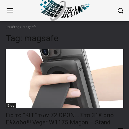
Ετικέτες
Magsafe
Tag:
magsafe
Blog
Για το “ΚΙΤ” των 72 ΩΡΩΝ… Στα 31€ από
Ελλάδα!!! Veger W1175 Magon – Stand