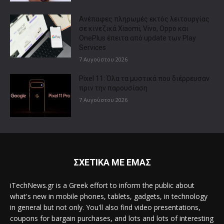
Ανέπαφες πληρωμές εκτός λειτουργίας
σε κινεζικά Xiaomi, Vivo, Oppo και
OnePlus έπειτα από update των Play
Services
7 Αυγούστου 2026
Pixel 11: Όλα τα μυστικά που διέρρευσαν
πριν την παρουσίαση
7 Αυγούστου 2026
ΣΧΕΤΙΚΑ ΜΕ ΕΜΑΣ
iTechNews.gr is a Greek effort to inform the public about
what's new in mobile phones, tablets, gadgets, in technology
in general but not only. You'll also find video presentations,
coupons for bargain purchases, and lots and lots of interesting