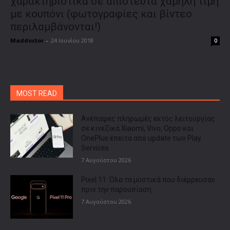
χαρακτηριστικά σε απίστευτα χαμηλή τιμή
με κουπόνι (φωτογραφίες και βίντεο
περιλαμβάνονται!)
Maddoctor
-
24 Ιουνίου 2018
0
MOST READ
Ανέπαφες πληρωμές εκτός λειτουργίας
σε κινεζικά Xiaomi, Vivo, Oppo και
OnePlus έπειτα από update των Play
Services
7 Αυγούστου 2026
Pixel 11: Όλα τα μυστικά που διέρρευσαν
πριν την παρουσίαση
7 Αυγούστου 2026