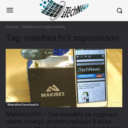
Ετικέτες
Makibes hr3 παρουσίαση
Tag:
makibes hr3 παρουσίαση
Wearable/Smartwatch
Makibes HR3 – Ένα wearable με έγχρωμη
οθόνη, συνεχή μέτρηση παλμών & άλλα