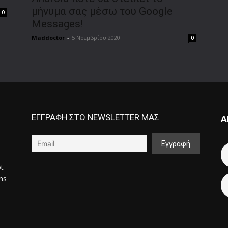
μήνυμα σας μέσω του Google
0
Messages!
Maddoctor
-
5 Νοεμβρίου 2020
0
ΕΓΓΡΑΦΗ ΣΤΟ NEWSLETTER ΜΑΣ
Α
ot
ons