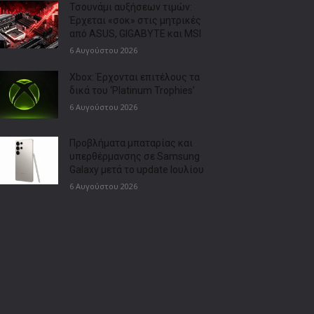
Τσουνάμι αυξήσεων τιμών:
Έρχεται «σοκ» στις μητρικές
από ASUS, GIGABYTE και MSI
6 Αυγούστου 2026
Xbox: Έρχονται επιτέλους τα
δικά του ‘Platinum Trophies’
6 Αυγούστου 2026
Προβλήματα μπαταρίας και
υπερθέρμανσης σε Samsung
Galaxy μετά το update Ιουλίου
6 Αυγούστου 2026