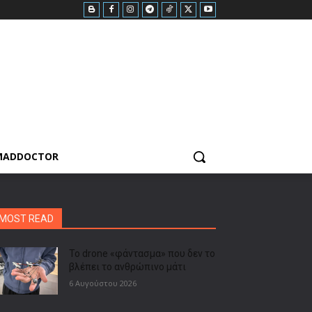
MADDOCTOR
MOST READ
Το drone «φάντασμα» που δεν το
βλέπει το ανθρώπινο μάτι
6 Αυγούστου 2026