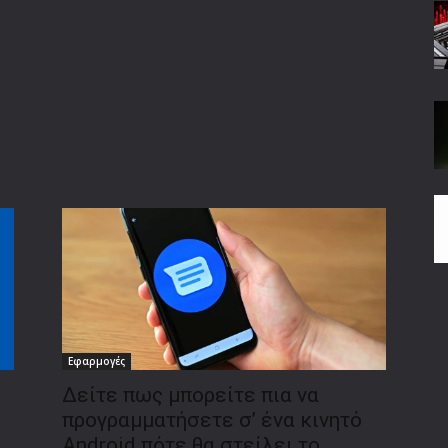
Εφαρμογές
Δείτε πως μπορείτε πια να
προγραμματήσετε σ’ ένα κινητό
Android πότε θα στείλει το