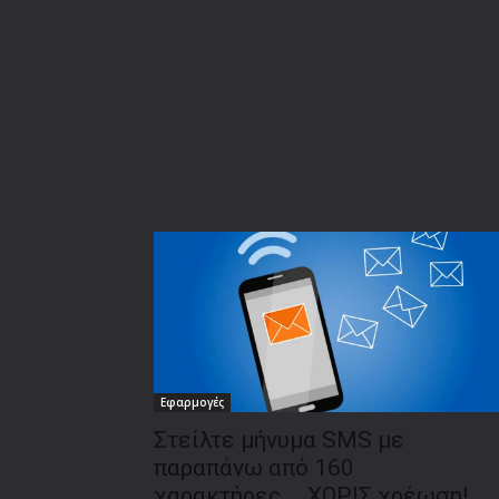
Εφαρμογές
Στείλτε μήνυμα SMS με
παραπάνω από 160
χαρακτήρες…..ΧΩΡΙΣ χρέωση!