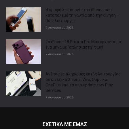
Η κρυφή λειτουργία του iPhone που
καταπολεμά τη ναυτία από την κίνηση –
Πώς λειτουργεί
7 Αυγούστου 2026
Τα iPhone 18 Pro και Pro Max έρχονται σε
ένα μήνα με “απλησίαστη” τιμή!
7 Αυγούστου 2026
Ανέπαφες πληρωμές εκτός λειτουργίας
σε κινεζικά Xiaomi, Vivo, Oppo και
OnePlus έπειτα από update των Play
Services
7 Αυγούστου 2026
ΣΧΕΤΙΚΑ ΜΕ ΕΜΑΣ