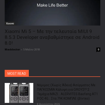
Xiaomi
Xiaomi Mi 5 – Με την τελευταία MIUI 9
8.5.3 Developer αναβαθμίστηκε σε Android
8.0!
Maddoctor
-
5 Μαΐου 2018
0
MOST READ
Νόμιμος (Χωρίς Άδεια) Ασύρματος Με
ΠΑΓΚΟΣΜΙΑ Κάλυψη για ΟΛΟΥΣ!? 2
Τεμάχια ΜΑΖΙ… ALERVITES Baofeng AT1
POC 4G… Στα 79€ ΚΟΜΠΛΕ (βίντεο)
8 Αυγούστου 2026