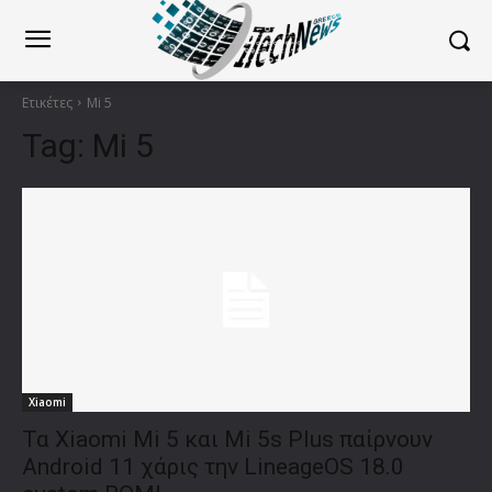
Ετικέτες
Mi 5
Tag:
Mi 5
Xiaomi
Τα Xiaomi Mi 5 και Mi 5s Plus παίρνουν
Android 11 χάρις την LineageOS 18.0