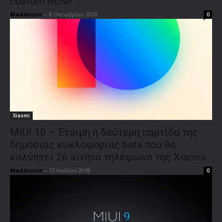
custom ROM!
Maddoctor
-
8 Οκτωβρίου 2020
0
Xiaomi
MIUI 10 – Έτοιμη η δεύτερη παρτίδα της
δημόσιας κυκλοφορίας beta που θα
καλύπτει 26 κινητά τηλέφωνα της Xiaomi
Maddoctor
-
13 Ιουλίου 2018
0