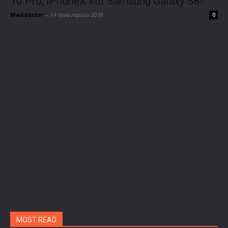
10 Pro, iPhoneX και Samsung Galaxy S8!
Maddoctor
-
14 Ιανουαρίου 2018
0
MOST READ