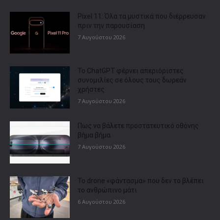
Pixel 11: Όλα τα μυστικά που διέρρευσαν
πριν την παρουσίαση
7 Αυγούστου 2026
Το ChatGPT φέρνει απεριόριστες
συνομιλίες σε όλους τους δωρεάν
χρήστες
7 Αυγούστου 2026
Πως να βάλετε προστατευτικό οθόνης
βήμα βήμα
7 Αυγούστου 2026
Το drone «φάντασμα» που δεν το βλέπει
το ανθρώπινο μάτι
6 Αυγούστου 2026