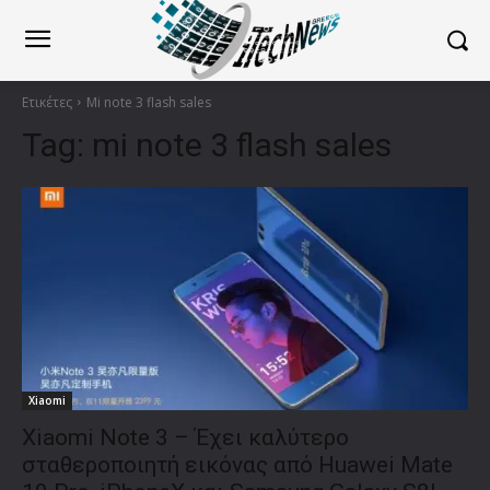
Ετικέτες
Mi note 3 flash sales
Tag:
mi note 3 flash sales
Xiaomi
Xiaomi Note 3 – Έχει καλύτερο
σταθεροποιητή εικόνας από Huawei Mate