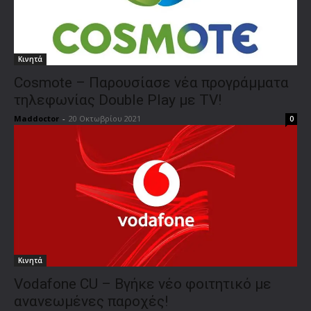
Κινητά
Cosmote – Παρουσίασε νέα προγράμματα
τηλεφωνίας Double Play με TV!
Maddoctor
-
20 Οκτωβρίου 2021
0
Κινητά
Vodafone CU – Βγήκε νέο φοιτητικό με
ανανεωμένες παροχές!