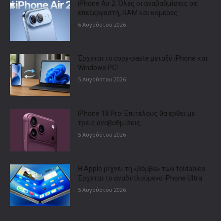
iPhone Air 2: Όλες οι αναβαθμίσεις σε
επεξεργαστή, RAM και κάμερες
6 Αυγούστου 2026
Έρχεται το copy-paste μεταξύ iPhone και
Windows PC!
5 Αυγούστου 2026
IPhone 18 Pro: Επιτέλους θα έρθει με
τρεις αναβαθμίσεις
5 Αυγούστου 2026
Η Apple ρίχνει τη «βόμβα» των foldables:
Έρχεται το αναδιπλούμενο iPhone Ultra
5 Αυγούστου 2026