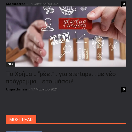
Maddoctor
-
18 Οκτωβρίου 2021
0
ΝΕΑ
To Χρήμα… “ρέει”.. για startups… με νέο
πρόγραμμα… ετοιμάσου!
Unpackman
-
17 Μαρτίου 2021
0
MOST READ