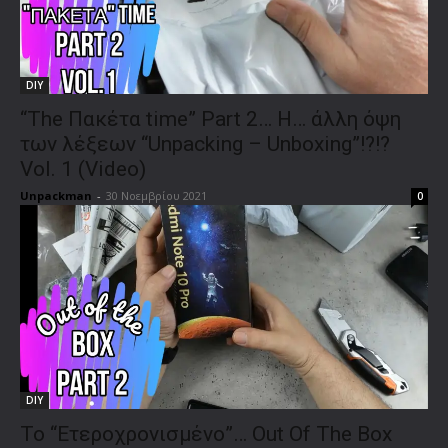
DIY
“The Πακέτα time” Part 2… Η… άλλη όψη
των λέξεων “Unpacking – Unboxing”!?!?
Vol. 1 (Video)
Unpackman
-
30 Νοεμβρίου 2021
0
DIY
Το “Ετεροχρονισμένο”… Out Οf The Box