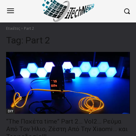
Ετικέτες
Part 2
Tag:
Part 2
DIY
“The Πακέτα time” Part 2… Vol2… Ρεύμα
Από Τον Ήλιο, Ζέστη Από Την Xiaomi… και