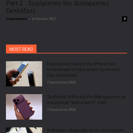
Part 2… Ευχάριστες Και Δυσάρεστες
Εκπλήξεις
Unpackman
-
12 Ιουνίου 2021
0
MOST READ
Η κρυφή λειτουργία του iPhone που
καταπολεμά τη ναυτία από την κίνηση –
Πώς λειτουργεί
7 Αυγούστου 2026
Τα iPhone 18 Pro και Pro Max έρχονται σε
ένα μήνα με “απλησίαστη” τιμή!
7 Αυγούστου 2026
Ανέπαφες πληρωμές εκτός λειτουργίας