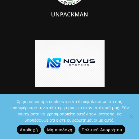
UNPACKMAN
Χρησιμοποιούμε cookies για να διασφαλίσουμε ότι σας
προσφέρουμε την καλύτερη εμπειρία στον ιστότοπό μας. Εάν
συνεχίσετε να χρησιμοποιείτε αυτόν τον ιστότοπο, θα
© 2026 by iTechNews.gr
υποθέσουμε ότι είστε ευχαριστημένοι με αυτό.
Αποδοχή
Μη αποδοχή
Πολιτική Aπορρήτου
Maddoctor dreamed it, Unpackman made it reality,
Novus Systems
created it.