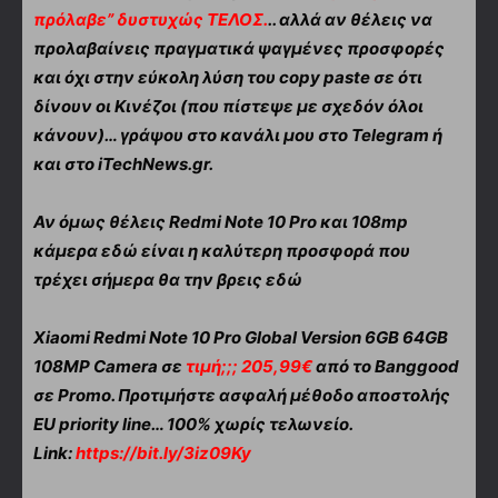
πρόλαβε” δυστυχώς ΤΕΛΟΣ.
.. αλλά αν θέλεις να
προλαβαίνεις πραγματικά ψαγμένες προσφορές
και όχι στην εύκολη λύση του copy paste σε ότι
δίνουν οι Κινέζοι (που πίστεψε με σχεδόν όλοι
κάνουν)… γράψου στο κανάλι μου στο Telegram ή
και στο iTechNews.gr.
Αν όμως θέλεις Redmi Note 10 Pro και 108mp
κάμερα εδώ είναι η καλύτερη προσφορά που
τρέχει σήμερα θα την βρεις εδώ
Xiaomi Redmi Note 10 Pro Global Version 6GB 64GB
108MP Camera σε
τιμή;;; 205,99€
από το Banggood
σε Promo. Προτιμήστε ασφαλή μέθοδο αποστολής
EU priority line… 100% χωρίς τελωνείο.
Link:
https://bit.ly/3iz09Ky