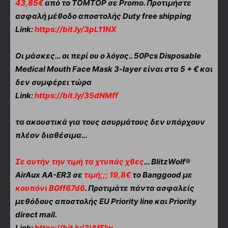
43,85€
από το TOMTOP σε Promo. Προτιμήστε
ασφαλή μέθοδο αποστολής Duty free shipping
Link:
https://bit.ly/3pL11NX
Οι μάσκες… οι περί ου ο λόγος.. 50Pcs Disposable
Medical Mouth Face Mask 3-layer είναι στα 5 + € και
δεν συμφέρει τώρα
Link:
https://bit.ly/35dNMff
τα ακουστικά για τους ασυρμάτους δεν υπάρχουν
πλέον διαθέσιμα…
Σε αυτήν την τιμή τα χτυπάς χθες
… BlitzWolf®
AirAux AA-ER3 σε
τιμή;;; 19,8€
το Banggood με
κουπόνι BGff67d6
. Προτιμάτε πάντα ασφαλείς
μεθόδους αποστολής EU Priority line και Priority
direct mail.
Link:
https://bit.ly/3iAfElw