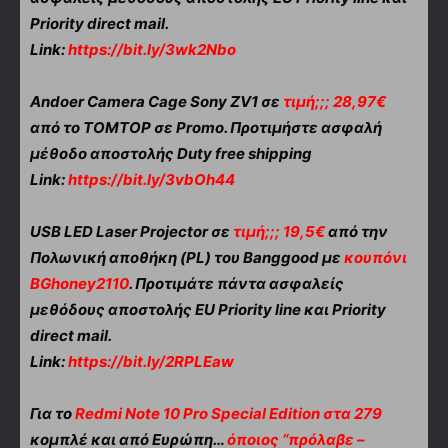
Priority direct mail.
Link:
https://bit.ly/3wk2Nbo
Andoer Camera Cage Sony ZV1 σε
τιμή;;; 28,97€
από το TOMTOP σε Promo. Προτιμήστε ασφαλή
μέθοδο αποστολής Duty free shipping
Link:
https://bit.ly/3vbOh44
USB LED Laser Projector σε
τιμή;;; 19,5€
από την
Πολωνική αποθήκη (PL) του Banggood με
κουπόνι
BGhoney2110
. Προτιμάτε πάντα ασφαλείς
μεθόδους αποστολής EU Priority line και Priority
direct mail.
Link:
https://bit.ly/2RPLEaw
Για το
Redmi Note 10 Pro Special Edition στα 279
κομπλέ και από Ευρώπη…
όποιος “πρόλαβε –