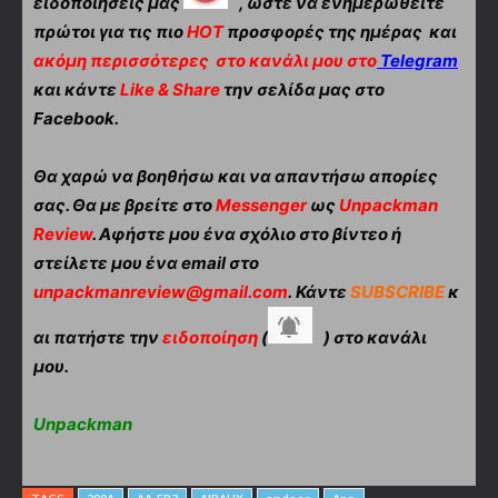
ειδοποιήσεις μας
, ώστε να ενημερωθείτε
πρώτοι για τις πιο
HOT
προσφορές της ημέρας και
ακόμη περισσότερες
στο κανάλι μου στο
Telegram
και κάντε
Like & Share
την σελίδα μας στο
Facebook.
Θα χαρώ να βοηθήσω και να απαντήσω απορίες
σας. Θα με βρείτε στο
Messenger
ως
Unpackman
Review
. Αφήστε μου ένα σχόλιο στο βίντεο ή
στείλετε μου ένα email στο
unpackmanreview@gmail.com
. Κάντε
SUBSCRIBE
κ
αι πατήστε την
ειδοποίηση
(
) στο κανάλι
μου.
Unpackman