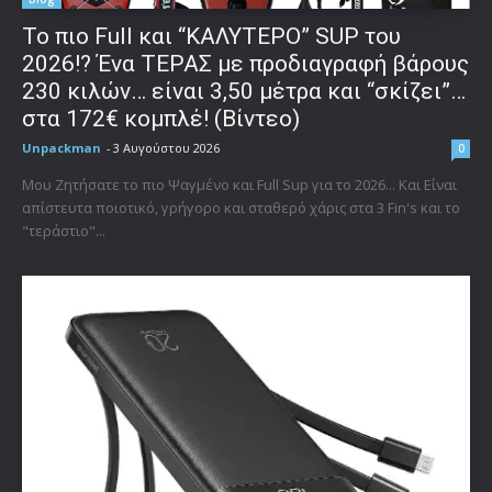
To πιο Full και “ΚΑΛΥΤΕΡΟ” SUP του
2026!? Ένα ΤΕΡΑΣ με προδιαγραφή βάρους
230 κιλών… είναι 3,50 μέτρα και “σκίζει”…
στα 172€ κομπλέ! (Βίντεο)
Unpackman
-
3 Αυγούστου 2026
0
Μου Ζητήσατε το πιο Ψαγμένο και Full Sup για το 2026... Και Είναι
απίστευτα ποιοτικό, γρήγορο και σταθερό χάρις στα 3 Fin's και το
"τεράστιο"...