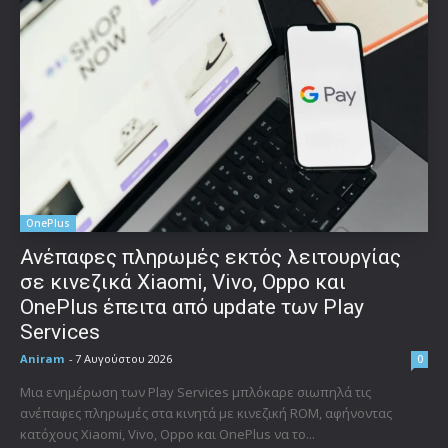
OnePlus
Ανέπαφες πληρωμές εκτός λειτουργίας
σε κινεζικά Xiaomi, Vivo, Oppo και
OnePlus έπειτα από update των Play
Services
Aniram
-
7 Αυγούστου 2026
0
Μια ενημέρωση των Play Services μπλόκαρε σιωπηλά τις
ανέπαφες πληρωμές στα κινητά με κινεζική ROM, αφήνοντας
κατόχους Xiaomi, Vivo, Oppo και OnePlus να το...