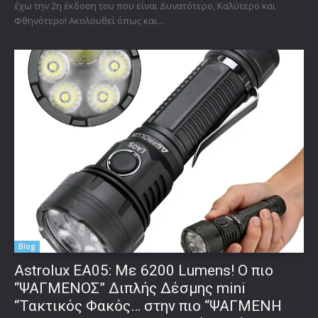
έχω την 2η έκδοση του που είναι Δυνατότερο, Καλύτερο και
Φθηνότερο! Ακολουθεί όπως και...
Blog
Astrolux ΕΑ05: Με 6200 Lumens! Ο πιο
“ΨΑΓΜΕΝΟΣ” Διπλής Δέσμης mini
“Τακτικός Φακός… στην πιο “ΨΑΓΜΕΝΗ