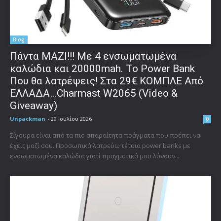
Blog
Πάντα ΜΑΖΙ!!! Με 4 ενσωματωμένα
καλώδια και 20000mah. Το Power Bank
Που θα λατρέψεις! Στα 29€ ΚΟΜΠΛΕ Από
ΕΛΛΑΔΑ…Charmast W2065 (Video &
Giveaway)
Unpackman
-
29 Ιουλίου 2026
0
Σίγουρα είναι από τα πιο απαραίτητα πράγματα που πρέπει να
έχεις μαζί σου. Προσωπικά λατρεύω τέτοια power banks με
ενσωματωμένα καλώδια γιατί πραγματικά μου λύνουν...