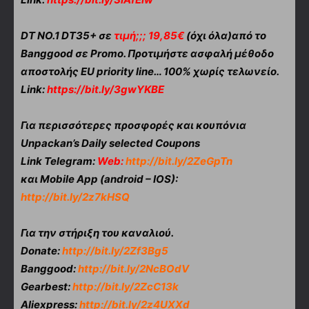
DT NO.1 DT35+ σε
τιμή;;; 19,85€
(όχι όλα)από το
Banggood σε Promo. Προτιμήστε ασφαλή μέθοδο
αποστολής EU priority line… 100% χωρίς τελωνείο.
Link:
https://bit.ly/3gwYKBE
Για περισσότερες προσφορές και κουπόνια
Unpackan’s Daily selected Coupons
Link Telegram:
Web:
http://bit.ly/2ZeGpTn
και Mobile App (android – IOS):
http://bit.ly/2z7kHSQ
Για την στήριξη του καναλιού.
Donate:
http://bit.ly/2Zf3Bg5
Banggood:
http://bit.ly/2NcBOdV
Gearbest:
http://bit.ly/2ZcC13k
Aliexpress:
http://bit.ly/2z4UXXd