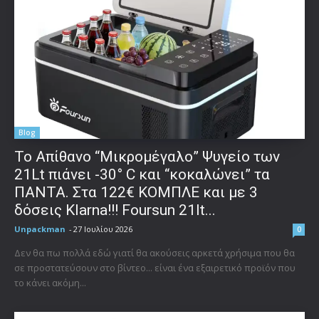
Blog
Το Απίθανο “Μικρομέγαλο” Ψυγείο των
21Lt πιάνει -30° C και “κοκαλώνει” τα
ΠΑΝΤΑ. Στα 122€ ΚΟΜΠΛΕ και με 3
δόσεις Klarna!!! Foursun 21lt...
Unpackman
-
27 Ιουλίου 2026
0
Δεν θα πω πολλά εδώ γιατί θα ακούσεις αρκετά χρήσιμα που θα
σε προστατεύσουν στο βίντεο... είναι ένα εξαιρετικό προϊόν που
το κάνει ακόμη...