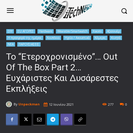
DIY
EU ΑΓΟΡΕΣ
Hardware
Wearable/Smartwatch
Xiaomi
Αξεσουάρ
Η προσφορά της ημέρας
Κουπόνια
Ηχεία / Ακουστικά
Κάμερες
Κινητά
ΝΕΑ
ΠΑΡΟΥΣΙΑΣΕΙΣ
Το “Ετεροχρονισμένο”… Out
Οf The Box Part 2…
Ευχάριστες Και Δυσάρεστες
Εκπλήξεις
By
Unpackman
12 Ιουνίου 2021
277
0