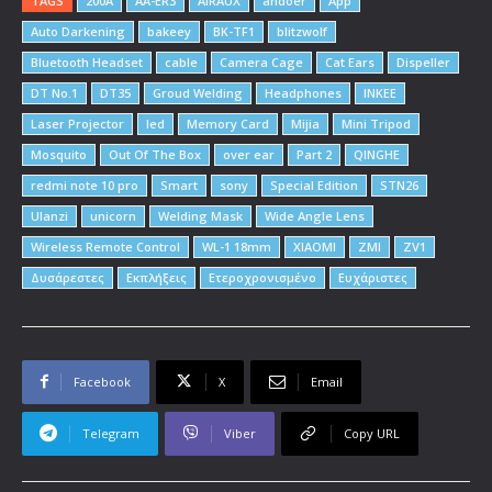
TAGS
200A
AA-ER3
AIRAUX
andoer
App
Auto Darkening
bakeey
BK-TF1
blitzwolf
Bluetooth Headset
cable
Camera Cage
Cat Ears
Dispeller
DT No.1
DT35
Groud Welding
Headphones
INKEE
Laser Projector
led
Memory Card
Mijia
Mini Tripod
Mosquito
Out Of The Box
over ear
Part 2
QINGHE
redmi note 10 pro
Smart
sony
Special Edition
STN26
Ulanzi
unicorn
Welding Mask
Wide Angle Lens
Wireless Remote Control
WL-1 18mm
XIAOMI
ZMI
ZV1
Δυσάρεστες
Εκπλήξεις
Ετεροχρονισμένο
Ευχάριστες
Facebook
X
Email
Telegram
Viber
Copy URL