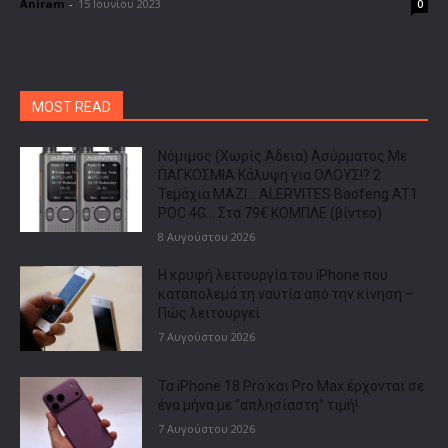
Aniram
-
15 Ιουνίου 2023
0
MOST READ
Νόμιμος (Χωρίς Άδεια) Ασύρματος Με
ΠΑΓΚΟΣΜΙΑ Κάλυψη για ΟΛΟΥΣ!? 2
Τεμάχια ΜΑΖΙ… ALERVITES Baofeng AT1
POC 4G… Στα 79€ ΚΟΜΠΛΕ (βίντεο)
8 Αυγούστου 2026
Η κρυφή λειτουργία του iPhone που
καταπολεμά τη ναυτία από την κίνηση –
Πώς λειτουργεί
7 Αυγούστου 2026
Τα iPhone 18 Pro και Pro Max έρχονται σε
ένα μήνα με “απλησίαστη” τιμή!
7 Αυγούστου 2026